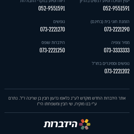
יעוץ תמיכה וסיוע לנשים בהריון
דיווח וסיוע במקרי התבוללות
052-9551591
052-9551591
הזמנת חוגי בית (בחינם)
נופשים
073-2221270
073-2221290
ממיר צופיה
הידברות שופס
073-2221250
073-3333333
נופשים וסמינרים בחו"ל
073-2221202
אתר הידברות החדש מוקדש לע"נ כלאפו גדעון רובין בן שרינה ז"ל. נתרם
ע"י בנו מוקירו, שי רובין ומשפחתו הי"ו