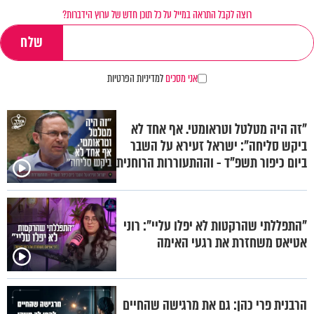
רוצה לקבל התראה במייל על כל תוכן חדש של ערוץ הידברות?
אני מסכים
למדיניות הפרטיות
"זה היה מטלטל וטראומטי. אף אחד לא
ביקש סליחה": ישראל זעירא על השבר
ביום כיפור תשפ"ד - וההתעוררות הרוחנית
"התפללתי שהרקטות לא יפלו עליי": רוני
אטיאס משחזרת את רגעי האימה
הרבנית פרי כהן: גם את מרגישה שהחיים