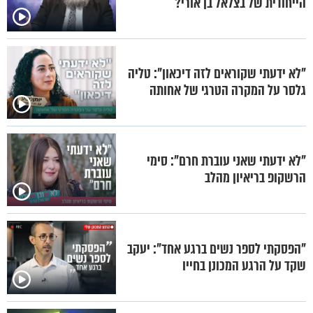
הייחודית של בצלאל בן אורי?
"לא ידעתי שקוראים לזה דיכאון": טליה
גלסר על המקרה הטרגי של אחותה
"לא ידעתי שאני עוברת חרם": סימי
הרשקופ בריאיון מהלב
"הפסקתי לספר נשים ברגע אחד": יעקב
שקד על הרגע המכונן בחייו