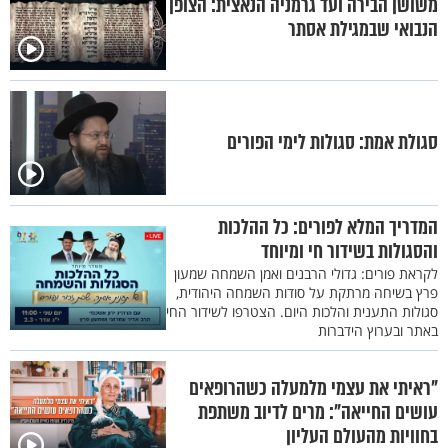
משושן הבירה ועד גרמניה הנאצית: הצופן
הנבואי שבמגילת אסתר
סגולת אמת: סגולות לימי הפורים
המדריך המלא לפורים: כל ההלכות
והסגולות בשידור חי ומיוחד
לקראת פורים: גדולי הרבנים ואמן השמחה שמעון
פרץ בשיחה מרתקת על סודות השמחה היהודית,
סגולות התענית והלכות היום. הצטרפו לשידור החי
באתר ובערוץ הידברות
"ראיתי את עצמי מלמעלה כשהרופאים
עושים החייאה": מרים לדיוב משתפת
בחוויות מהעולם העליון