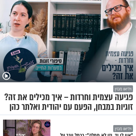
וידיאו מגזין
פגיעה עצמית וחרדות – איך מכילים את זה?
זוגיות במבחן, הפעם עם יהודית ואלתר כהן
וידיאו מגזין
"אין לי יד, וזו לא מחלה": כרמל יוגב על