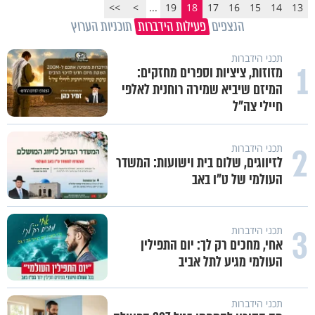
>>
>
...
19
18
17
16
15
14
13
הנצפים
פעילות הידברות
תוכניות הערוץ
תכני הידברות
1
מזוזות, ציציות וספרים מחזקים:
המיזם שיביא שמירה רוחנית לאלפי
חיילי צה"ל
2
תכני הידברות
לזיווגים, שלום בית וישועות: המשדר
העולמי של ט"ו באב
3
תכני הידברות
אחי, מחכים רק לך: יום התפילין
העולמי מגיע לתל אביב
תכני הידברות