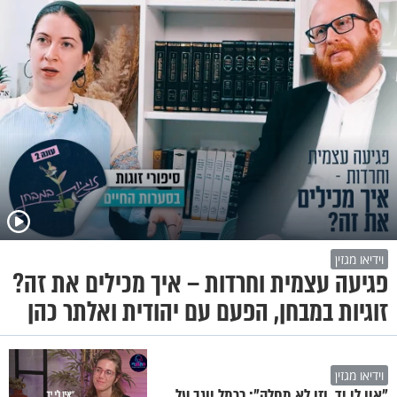
וידיאו מגזין
פגיעה עצמית וחרדות – איך מכילים את זה?
זוגיות במבחן, הפעם עם יהודית ואלתר כהן
וידיאו מגזין
"אין לי יד, וזו לא מחלה": כרמל יוגב על