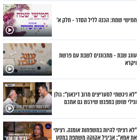
חמישי שמח: הכנה לליל הסדר - חלק א'
עונג שבת - מתכוננים לשבת עם פרשת
ויקרא
"לא ניגשתי למעריצים מרוב דיכאון": גולן
וגילי שושן במפגש שירגש גם אתכם
"לא רציתי להיות במשפחות אומנה. רציתי
את אמא": אביגיל אקוקה משתפת במסע