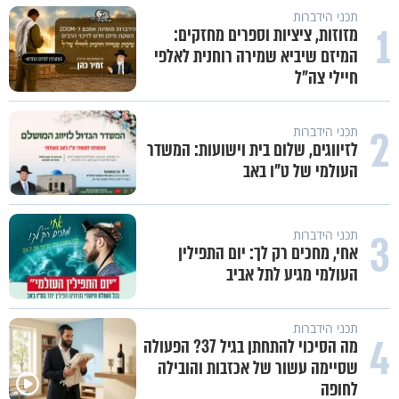
תכני הידברות
1
מזוזות, ציציות וספרים מחזקים:
המיזם שיביא שמירה רוחנית לאלפי
חיילי צה"ל
2
תכני הידברות
לזיווגים, שלום בית וישועות: המשדר
העולמי של ט"ו באב
3
תכני הידברות
אחי, מחכים רק לך: יום התפילין
העולמי מגיע לתל אביב
תכני הידברות
4
מה הסיכוי להתחתן בגיל 37? הפעולה
שסיימה עשור של אכזבות והובילה
לחופה