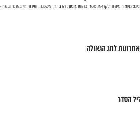
ונים: משדר מיוחד לקראת פסח בהשתתפות הרב ירון אשכנזי. שידור חי באתר ובערוץ
אחרונות לחג הגאולה
יל הסדר