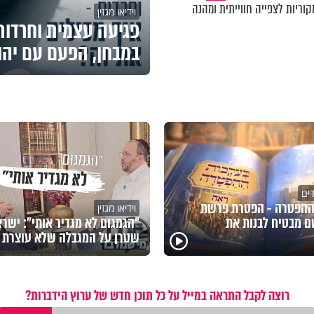
וריות לצפייה חווייתית ומהנה
וידיאו מגזין
פגיעה עצמית וחרדות 
במבחן, הפעם עם יהו
דים
ההפטרה - הפטרת פרשת
וידיאו מגזין
 מבטיח לבנות את
"הגמגום לא מגדיר אותי": ישר
שטרן על המגבלה שלא עוצרת א
רוצה לקבל התראה במייל על כל תוכן חדש של ערוץ הידברות?