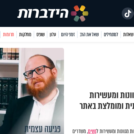
למתחילים
שאל את הרב
זמני היום
עלון
שופס
מחלקות
תרומות
ונות ומעשירות
תית ומומלצת באתר
 מגוונות ומעשירות ל
נשים
, משדרים