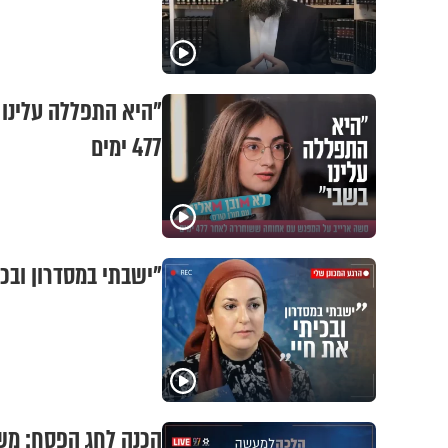
"היא התפללה עלינו
477 ימים
"ישבתי במסדרון ובכי
הכנה לחג הפסח: משד