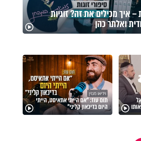
– איך מכילים את זה? זוגיות
דית ואלתר כהן
וידיאו מגזין
אל
תום עוז: "אם הייתי אתאיסט, הייתי
ותו
היום בדיכאון קליני"