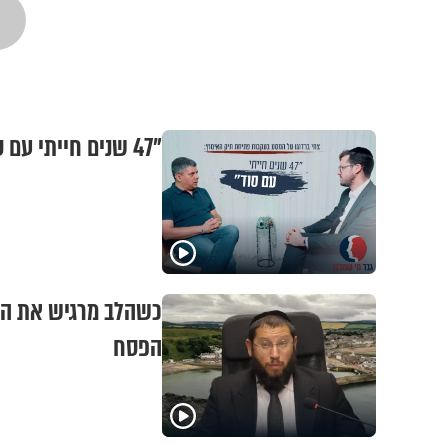
"47 שנים חייתי עם סוד": צחי ברדוגו על המסע בעקבות פתיחת תיק האימוץ
כשהלב מרגיש את המר
הפסח