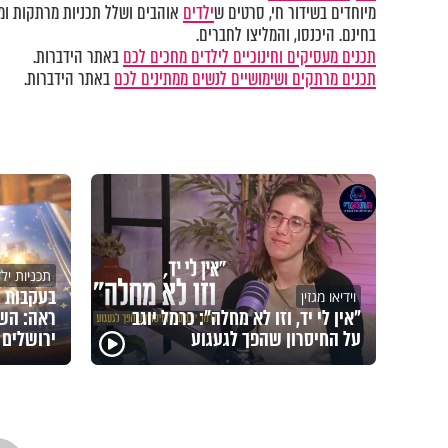
מיוחדים בשידור חי, סרטים ש
ילדים
אוהבים ושלל תכניות מרתקות ומק
בחינם. היכנסו, והמליצו לחברים.
תכנים מעסיקים וחינוכיים לילדים מחכים לכם
באתר הידברות.
תכנים מרתקים ושימושיים לנשים ממתינים לכם
באתר הידברות.
תכניות יל
בעקבות 
וידיאו מגזין
"אין לי יד, וזו לא מחלה": כרמל יוגב
ראה: השם
על החיסרון שהפך לגעגוע
ירושלים