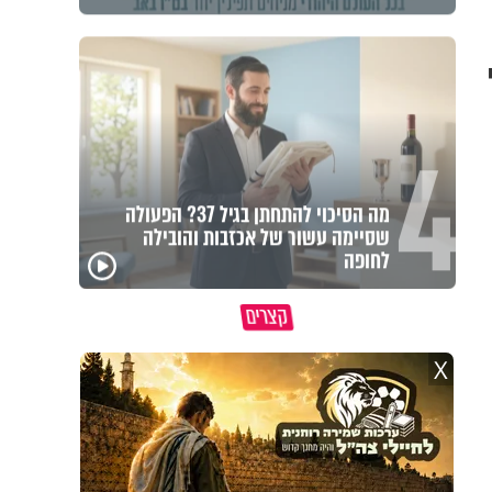
4
מה הסיכוי להתחתן בגיל 37? הפעולה
שסיימה עשור של אכזבות והובילה
לחופה
מדוע האמונה נמשלה
גם ׳הרע׳ זה הרחמים של
האם מ
למלח?
בורא עולם
בשבת
קצרים
X