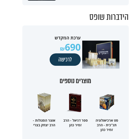
הידברות שופס
ערכת המקדש
690
לרכישה
מוצרים נוספים
סט ארכיאולוגיה
ספר דניאל - הרב
אוצר הסגולות -
תנ"כית - הרב
זמיר כהן
הרב יצחק בצרי
זמיר כהן