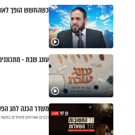
כשהחשש הופך לאויב 
עונג שבת - מתכונני
משדר הכנה לחג הפס
רבנים ואורחים מיוחדים במשדר