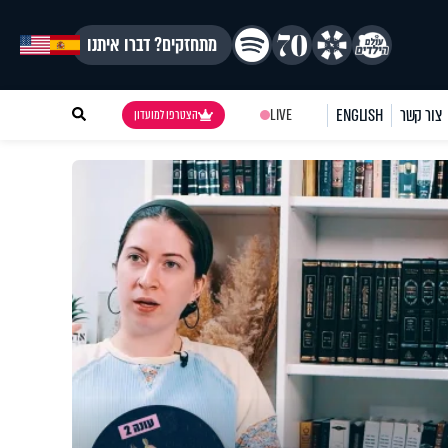
מתחזקים? דברו איתנו
צור קשר
ENGLISH
LIVE
הצטרפו למועדון