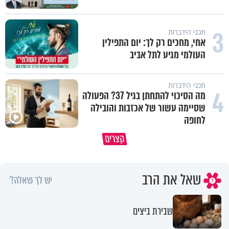
3
תכני הידברות
אחי, מחכים רק לך: יום התפילין
העולמי מגיע לתל אביב
תכני הידברות
4
מה הסיכוי להתחתן בגיל 37? הפעולה
שסיימה עשור של אכזבות והובילה
לחופה
קצרים
מדוע האמונה נמשלה למלח?
גם ׳הרע׳ זה הרחמים של בורא ע
שאל את הרב
יש לך שאלה?
שבירת ביצים