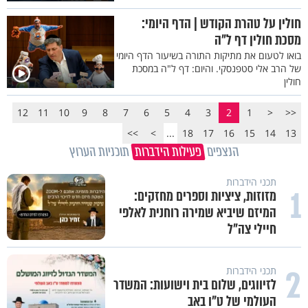
חולין על טהרת הקודש | הדף היומי:
מסכת חולין דף ל"ה
בואו לטעום את מתיקות התורה בשיעור הדף היומי
של הרב אלי סטפנסקי. והיום: דף ל"ה במסכת
חולין
12
11
10
9
8
7
6
5
4
3
2
1
<
<<
>>
>
...
18
17
16
15
14
13
הנצפים
פעילות הידברות
תוכניות הערוץ
תכני הידברות
1
מזוזות, ציציות וספרים מחזקים:
המיזם שיביא שמירה רוחנית לאלפי
חיילי צה"ל
2
תכני הידברות
לזיווגים, שלום בית וישועות: המשדר
העולמי של ט"ו באב