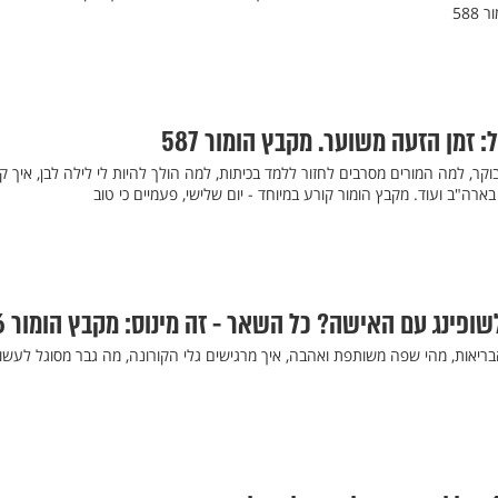
588
: זמן הזעה משוער. מקבץ הומור 587
 אני נראה בשיעור של 8 בבוקר, למה המורים מסרבים לחזור ללמד בכיתות, למה הולך להיות לי לילה לבן, איך
רה"ב ועוד. מקבץ הומור קורע במיוחד - יום שלישי, פעמיים כי טוב
פינג עם האישה? כל השאר - זה מינוס: מקבץ הומור 586
בריאות, מהי שפה משותפת ואהבה, איך מרגישים גלי הקורונה, מה גבר מסוגל לעשו