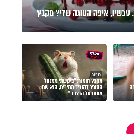
 עכשיו, איפה העוגה שלי? מקבץ
הומור
מקבץ הומור: "ביקשתי ממנהל
דה
הסופר להוריד מחירים, הוא שם
אותם על הרצפה"