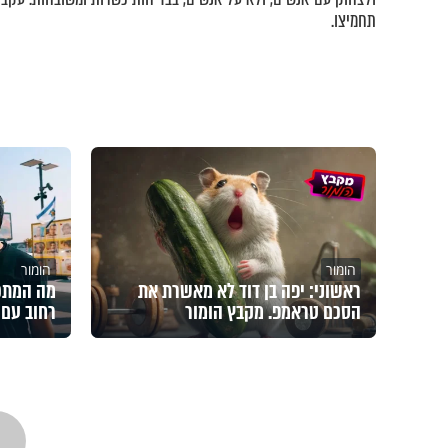
תחמיצו.
הומור
הומור
ראשוני: יפה בן דוד לא מאשרת את
מה המתכו
הסכם טראמפ. מקבץ הומור
רחוב עם 