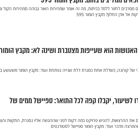
ים ממליצים בחום. מקבץ הומור 595
ים מסרבים לחזור ללמד בכיתות, מה זה אומר שמהירות האור גבוהה ממהירות הקול ו
האנושות הוא שעייפות מצטברת ושינה לא: מקבץ הומור
י של קורונה, כשדלת אחת נסגרת דלת שנייה נפתחת ועוד: מקבץ הומור משעשע במ
 לשיעור, יקבלו קפה לכל התואר: ספיישל ממים של
ים את ההרצאות, להגיש פרויקט כמה דקות לפני שההגשה אליו נסגרת, התקוות והצי
שהמרצה מדבר ועוד: מקבץ הומור ספיישל לסטודנטים