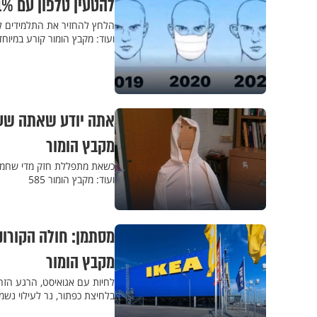
להטעין טלפון עם 1% סוללה מרגיש לי כמו לנטרל פצצה: מקבץ הומור
הלחץ להחזיר את התלמידים לב
ועוד: מקבץ הומור קורע במיוח
אתה יודע שאתה שעי
מקבץ הומור
כשאת מתפללת חזק מדי שחמתך 
ועוד: מקבץ הומור 585
מסתמן: חולה הקורו
מקבץ הומור
לחיות עם אגואיסט, הרגע הז
בלחיצת כפתור, נר לעילוי נשמ