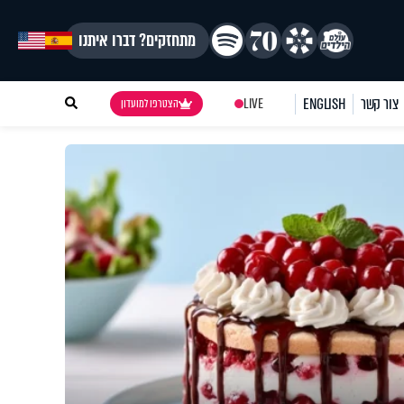
מתחזקים? דברו איתנו
צור קשר
ENGLISH
LIVE
הצטרפו למועדון