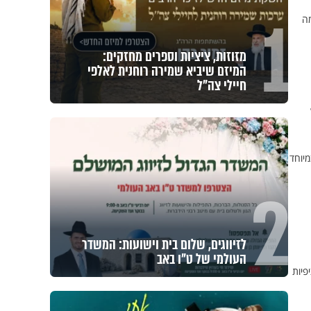
1
מה
מזוזות, ציציות וספרים מחזקים:
המיזם שיביא שמירה רוחנית לאלפי
חיילי צה"ל
יוחד
2
לזיווגים, שלום בית וישועות: המשדר
העולמי של ט"ו באב
פיות