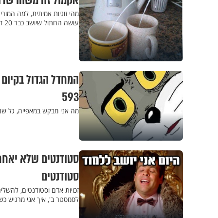
אקמול זה משהו שרופא
מהי זוגיות אמיתית, למה המור
עושה החתול שיושב כבר 20 דקות אל אדן החלון? מקבץ הומור 595
המחדל הגדול בקיום 
593
מה אני מבקש במאפייה, גל שנ
סטודנטים שלא יאחרו
סטודנטים
זכויות אדם וסטודנטים, להשל
לסמסטר ב', איך אני מרגיש כ