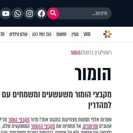
VOD
מגזין
חדשות
הרב זמיר כהן
עולם הילדים
70 שאלות
ראשי
רץ ברשת
הומור
הומור
מקבצי הומור משעשעים ומשמחים עם ב
למהדרין
עשרות אלפי תמונות מצחיקות במקום אחד! מדור
מקבצי הומור
מכיל 
אהובים
ומרעננים.
אל תחמיצו את
מקבצי ההומור
המושקעים שלנו, ה
ולצחוק עם אנשים, ולא על אנשים, בבדיחות כשרות ומשובחות. עקבו