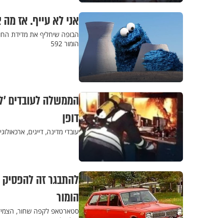
אני לא עייף. אז מה 
הומור 592
הממשלה לעובדים 'לא
דופן
עובדי מדינה, דייגים, ארכאולו
להתבגר זה להפסיק ל
הומור
סטארטאפ לקפה שחור, הצמיד 