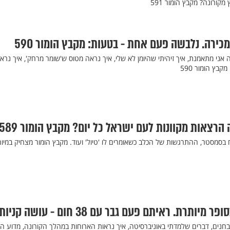
קורונה? מקבץ הומור 591
ירה. נלבשה פעם אחת - בטעות: מקבץ הומור 590
ה אני מתאמנת, איך זיהיתי שהיומן לא שלי, איך נראה מטוס ש'שומר מרחק', איך נרא
קבץ הומור 590
 הרצאות מקוונות לעם ישראל כל יום? מקבץ הומור 589
 בסמסטר, ההתרגשות של הכלב כשאומרים לו 'טיול' ועוד. מקבץ הומור מצחיק במיוח
ותרת. ראיתם פעם גבר עם 38 חום - עושה קניות?
נים, דברים שלמדתי באוניברסיטה, איך נראות הארוחות במהלך הקורונה, מדוע 