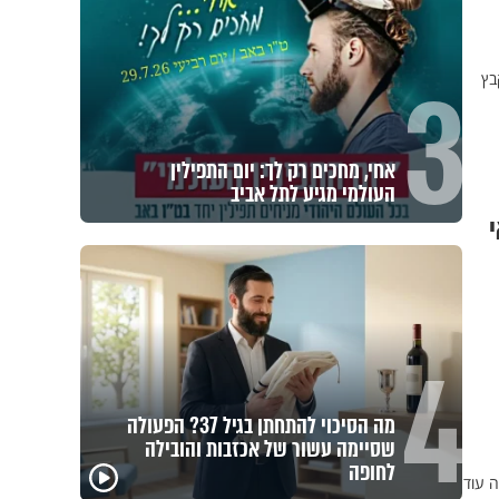
3
 מקבץ
אחי, מחכים רק לך: יום התפילין
העולמי מגיע לתל אביב
4
מה הסיכוי להתחתן בגיל 37? הפעולה
שסיימה עשור של אכזבות והובילה
פגיעה
לחופה
האם אפשר להפוך קללה
מכילי
 עוד