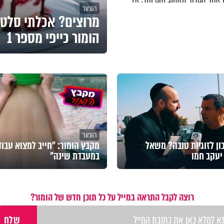
הומור
מרוצים? אכלתי סלט.
הומור כייפי מספר 1
הומור
ן לזוגיות טובה? משאל
מקבץ הומור: "חייב למצוא עבו
יעקב חמו
במעבדת שינה"
רוצה לקבל התראה במייל על כל תוכן חדש של הומור?