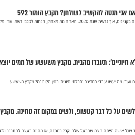
אם אני מנסה להקשיב לשולחן? מקבץ הומור 592
הבופה שיחליף את מדידת החום בקניונים, איך נראית שנת 2020, האריה מת מצחוק, הנחות לכוכבי רשת ועוד:
 חיוניים': תעבדו מהבית. מקבץ משעשע של ממים יוצאי
גים ועוד: מה יעשו עובדי המדינה 'הבלתי חיונים' בזמן הקורונה? מקבץ משעשע
שים על כל דבר קטשופ, ולשים במקום זה טחינה. מקבץ
שכל אישה הייתה רוצה שהבעל שלה יקבל במתנה, אז מה זה בעצם להתבגר ולמה