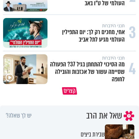
העולמי של ט"ו באב
3
תכני הידברות
אחי, מחכים רק לך: יום התפילין
העולמי מגיע לתל אביב
תכני הידברות
4
מה הסיכוי להתחתן בגיל 37? הפעולה
שסיימה עשור של אכזבות והובילה
לחופה
קצרים
מדוע האמונה נמשלה למלח?
גם ׳הרע׳ זה הרחמים של בורא ע
שאל את הרב
יש לך שאלה?
שבירת ביצים