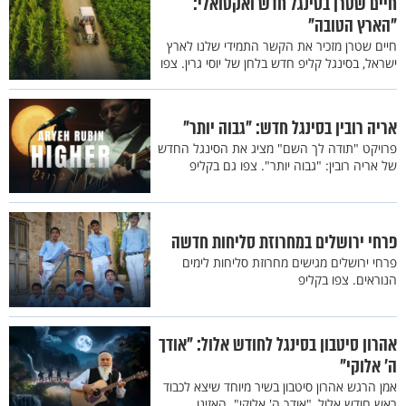
חיים שטרן בסינגל חדש ואקטואלי:
"הארץ הטובה"
חיים שטרן מזכיר את הקשר התמידי שלנו לארץ
ישראל, בסינגל קליפ חדש בלחן של יוסי גרין. צפו
אריה רובין בסינגל חדש: "גבוה יותר"
פרויקט "תודה לך השם" מציג את הסינגל החדש
של אריה רובין: "גבוה יותר". צפו גם בקליפ
פרחי ירושלים במחרוזת סליחות חדשה
פרחי ירושלים מגישים מחרוזת סליחות לימים
הנוראים. צפו בקליפ
אהרון סיטבון בסינגל לחודש אלול: "אודך
ה' אלוקי"
אמן הרגש אהרון סיטבון בשיר מיוחד שיצא לכבוד
ראש חודש אלול, "אודך ה' אלוקי". האזינו