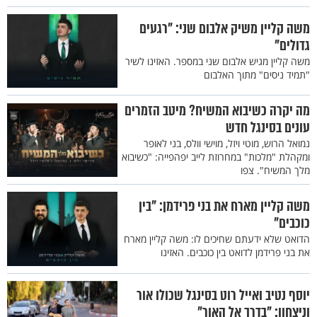
משה קליין משיק אלבום שני: "רגעים
גדולים"
משה קליין מגיש אלבום שני במספר. האזינו לשיר
"תמיד ניסים" מתוך האלבום
מה יקרה כשיבוא המשיח? מיטב הזמרים
עונים בסינגל חדש
נמואל הרוש, מוטי ויזל, מוישי וולס, בני לאופר
ומקהלת "מלכות" במחרוזת לייב יפהפייה: "כשיבוא
מלך המשיח". צפו
משה קליין מארח את בני פרידמן: "בין
כוכבים"
הדואט שלא ידעתם שחיכים לו: משה קליין מארח
את בני פרידמן לדואט בין כוכבים. האזינו
יוסף נטיב ואייל רוט בסינגל שכולו אור
וניצחון: "בדרך אל האור"