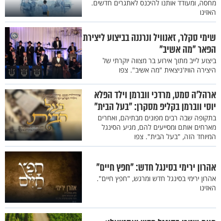
מחסה, ומעודד אותנו להיכנס לאתגרים חדשים.
האזינו
שימי סקלר, זאנוויל ונרננה בביצוע ליצירת
הפאר "מה אשיב"
ביצוע לייב מתוך אירוע בר מצווה יוקרתי של
היצירה הוויז'ניצאית "מה אשיב". צפו
ארהל'ה סמט, מרדכי ווברמן וילד הפלא
יוסי ווברמן בקליפ מסקרן: "בעל הבית"
בתקופה שבה רבים מפונים מבתיהם, ואחרים
מארחים אותם ומסייעים להם, מגיע הסינגל
המיוחד הזה, "בעל הבית". צפו
אהרון ירימי בסינגל חדש: "חפץ חיים"
אהרון ירימי בסינגל חדש ומרגש, "חפץ חיים".
האזינו