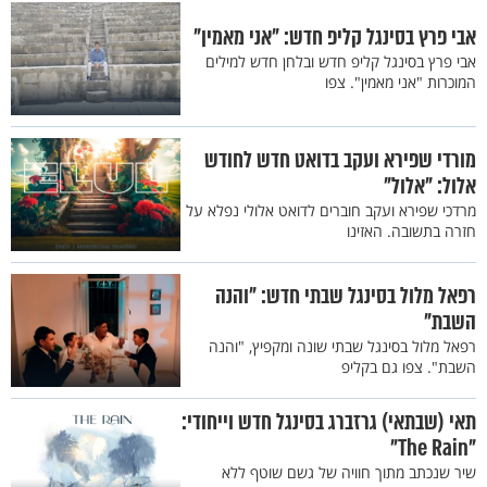
אבי פרץ בסינגל קליפ חדש: "אני מאמין"
אבי פרץ בסינגל קליפ חדש ובלחן חדש למילים
המוכרות "אני מאמין". צפו
מורדי שפירא ועקב בדואט חדש לחודש
אלול: "אלול"
מרדכי שפירא ועקב חוברים לדואט אלולי נפלא על
חזרה בתשובה. האזינו
רפאל מלול בסינגל שבתי חדש: "והנה
השבת"
רפאל מלול בסינגל שבתי שונה ומקפיץ, "והנה
השבת". צפו גם בקליפ
תאי (שבתאי) גרזברג בסינגל חדש וייחודי:
"The Rain"
שיר שנכתב מתוך חוויה של גשם שוטף ללא