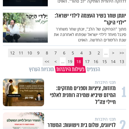
ללהקה היהודית הוותיקה "לב טהור". האזינו
יונתן שחר בשיר העצמה לילדי ישראל:
"ילדי היקר"
מתוך "הפרויקט של הלב", יונתן שחר משחרר
סינגל מיוחד לילדי ישראל שפתחו לאחרונה את
שנת הלימודים החדשה. האזינו
12
11
10
9
8
7
6
5
4
3
2
...
<
<<
>>
>
...
19
18
17
16
15
14
13
הנצפים
פעילות הידברות
תוכניות הערוץ
תכני הידברות
1
מזוזות, ציציות וספרים מחזקים:
המיזם שיביא שמירה רוחנית לאלפי
חיילי צה"ל
2
תכני הידברות
לזיווגים, שלום בית וישועות: המשדר