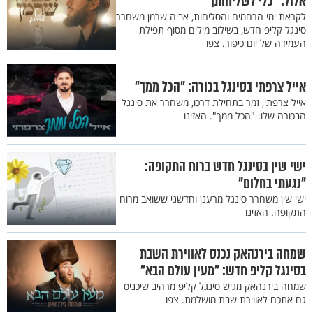
אלול: "כלי לשליחותך"
לקראת ימי הרחמים והסליחות, אביה שרמן משחרר
סינגל קליפ חדש, בשילוב מילים מסוף תפילת
העמידה של יום כיפור. צפו
אייל צרפתי בסינגל בכורה: "הכל ממך"
אייל צרפתי, זמר בתחילת דרכו, משחרר את סינגל
הבכורה שלו: "הכל ממך". האזינו
ישי שין בסינגל חדש ברוח התקופה:
"נגעתי בחלום"
ישי שין משחרר סינגל מרענן וחדשני ששואב מרוח
התקופה. האזינו
שמחה בירנהאק נכנס לאווירת השבת
בסינגל קליפ חדש: "מעין עולם הבא"
שמחה בירנהאק מגיש סינגל קליפ מרהיב שיכניס
גם אתכם לאווירת שבת מושלמת. צפו