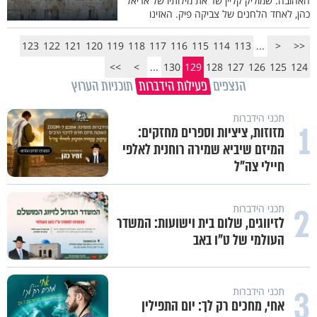
האהובה. שמוליק קליין שר את מילותיו של אריאל
כהן, לאחד הלחנים של צביקה פיק. האזינו
123
122
121
120
119
118
117
116
115
114
113
...
<
<<
>>
>
...
130
129
128
127
126
125
124
הנצפים
פעילות הידברות
תוכניות הערוץ
תכני הידברות
1
מזוזות, ציציות וספרים מחזקים:
המיזם שיביא שמירה רוחנית לאלפי
חיילי צה"ל
2
תכני הידברות
לזיווגים, שלום בית וישועות: המשדר
העולמי של ט"ו באב
3
תכני הידברות
אחי, מחכים רק לך: יום התפילין