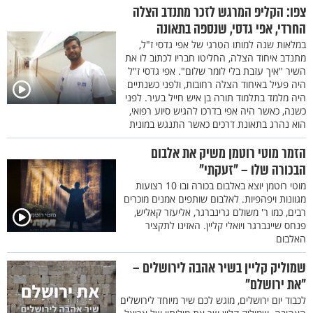
‌צפו: הקליפ המרגש לזכר מתנדב הצלה
החרדי, אפי גדסי, שנספה בתאונה
במלאות שנה למותו הטרגי של אפי גדסי ז"ל,
מתנדב איחוד הצלה, החליטו חבריו לכתוב לו את
השיר "איך עזבת בלי לומר שלום". אפי גדסי ז"ל
היה פעיל באיחוד הצלה רחובות, ולפני כשנתיים
היה מלמד בתלמוד תורה בן איש חייל בעיר. לפני
כשנה, כאשר היה אפי בדרכו להגיש סיוע רפואי,
הוא נהרג בתאונת דרכים כאשר התנגש במונית
הזמר מוטי רוטמן משיק את אלבום
הבכורה שלו – "זעקתי"
מוטי רוטמן יוצא באלבום בכורה ובו 10 רצועות
מגוונות ויפהפיות. לאלבום שותפים אמנים מוכרים
רבים, כמו ר' משולם גרינברגר, אליעזר קאליש,
פנחס שיינברגר ויואלי קליין. האזינו לתקציר
האלבום
שמוליק קליין בשיר אהבה לירושלים –
"את ירושלם"
לכבוד יום ירושלים, מוגש לכם שיר מיוחד לירושלים