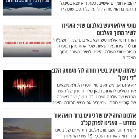
להוציא חומרים אישיים. כעת הוא יוצא בסינגל
מרגש, בו הוא מודה לה' על כל הטוב שזכה לו
מוטי אילאוויטש באלבום שני: האזינו
לשיר מתוך האלבום
הזמר מוטי אילאוויטש יוצא באלבום שני, "תשע"ח",
ובו 10 יצירות אידישאיות שכל אחת מהן מספרת
סיפור ייחודי משלה. האזינו לשיר "משה" מתוך
האלבום
שלמה טויסיג בשיר תודה לה' מעומק הלב:
"די ניגון"
לא פעם אנו משתאים מול חסדי ה', ולא מוצאים
את המילים להודות. מכאן נולד הרעיון של השיר
החדש של שלמה טויסיג, "די ניגון", שיר באווירה
של קומזיץ חסידי, שמעביר את רגשי התודה. האזינו
אלבום התהילים של ניסים ברוך רואה אור
מחדש – האזינו לפרק קכ"ג
לקראת חג השבועות, אלבום התהילים של ניסים
ברוך רואה אור מחדש. כל 15 שירי המעלות