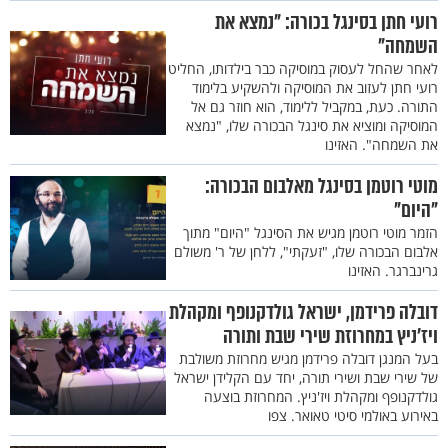
רועי חתן בסינגל בכורה: "נמצא את
השמחה"
לאחר שהחל לעסוק במוסיקה כבר בילדותו, החליט
רועי חתן לעזוב את המוסיקה ולהשקיע בלימוד
התורה. כעת, במקביל ללימוד, הוא חוזר גם אל
המוסיקה ומוציא את סינגל הבכורה שלו, "נמצא
את השמחה". האזינו
מוטי רוטמן בסינגל מאלבום הבכורה:
"היום"
הזמר מוטי רוטמן מגיש את הסינגל "היום" מתוך
אלבום הבכורה שלו, "זעקתי", ללחן של ר' משולם
גרינברגר. האזינו
דובלה פרידמן, ישראל גולדקנופף ומקהלת
ויז'ניץ במחרוזת שירי שבת ותורה
בעל המנגן דובלה פרידמן מגיש מחרוזת משולבת
של שירי שבת ושירי תורה, יחד עם הקלידן ישראל
גולדקנופף ומקהלת ויז'ניץ. המחרוזת בוצעה
באירוע באולמי סיטי טאואר. צפו