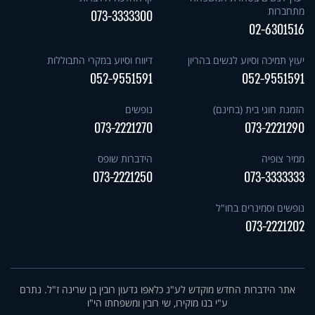
מתחברות
073-3333300
02-6301516
יעוץ תמיכה וסיוע לנשים בהריון
דיווח וסיוע במקרי התבוללות
052-9551591
052-9551591
הזמנת חוגי בית (בחינם)
נופשים
073-2221270
073-2221290
ממיר צופיה
הידברות שופס
073-2221250
073-3333333
נופשים וסמינרים בחו"ל
073-2221202
אתר הידברות החדש מוקדש לע"נ כלאפו גדעון רובין בן שרינה ז"ל. נתרם
ע"י בנו מוקירו, שי רובין ומשפחתו הי"ו