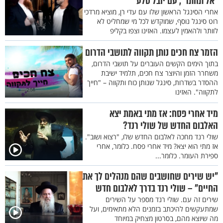
"אל תוותר", עם יובל סלע
אחרי הסינגל הראשון שלו עם עדי רן, מוציא מרדכי
רוט סינגל נוסף, שמוקדש לכל מי שמחליט לא
לוותר ולהאמין לעצמו. האזינו וצפו בקליפ
הזמר צח חכים נותן תקווה לתושבי הדרום
בתוך הימים הקשים העוברים על תושבי הדרום,
משחרר הזמן והיוצר צח חכים, תלמיד ישיבת
ההסדר בשדרות, סינגל שנותן כוח ותקווה – "חייך
לתקווה". האזינו
מיד אחרי פסח: אז מתי באמת יצא
האלבום החדש של שולי רנד?
שולי רנד מחכה לאלבום החדש שלו, "רצוא ושוב".
אז מתי הוא יצא? מיד אחרי פסח. כלומר, אחרי
ספירת העומר. כלומר...
"יש שירים שחושבים שהם מנהלים לך את
החיים" – שולי רנד בדרך לאלבום חדש
שירים זה עם. שולי רנד מספר על השירים
שמתעקשים להיכתב בזמנים הלא מתאימים, ועל
מה שיוצא מהם, בסרטון מצחיק במיוחד