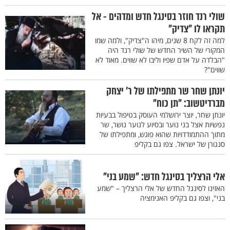
שולי רנד חוזר בסינגל חדש ומדהים - אל
תקראו לו "צדיק"
למה זה לקח 8 שנים, מיהו ה"צדיק", ולמה שמו
המקורי של השיר החדש של שולי רנד היה
"הבלדה על אדם שפיו וליבו לא שווים. מאוד לא
שווים"?
יונתן שחר שר מתפילתו של ר' יצחק
מברדיטשוב: "תן כוח"
יונתן שחר, יוצר ירושלמי העוסק בטיפול בבעיות
נפשיות אצל בני נוער ובסיוע לנוער נושר, שר
מתוך ההתמודדויות שהוא פוגש, ומתפילתו של
סנגורן של ישראל. צפו גם בקליפ
אלי הרצליך בסינגל חדש: "שמע בני"
האזינו לסינגל החדש של אלי הרצליך – "שמע
בני", וצפו גם בקליפ האנימציה