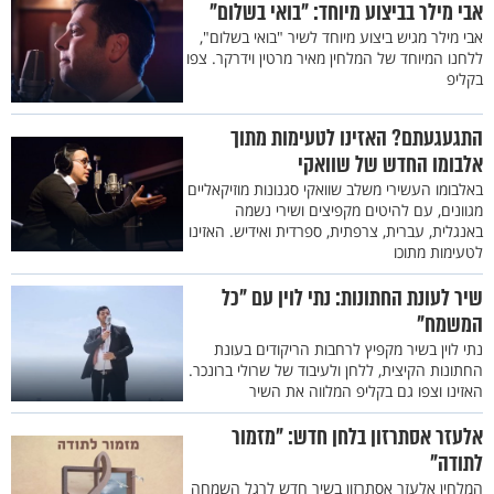
אבי מילר בביצוע מיוחד: "בואי בשלום"
אבי מילר מגיש ביצוע מיוחד לשיר "בואי בשלום",
ללחנו המיוחד של המלחין מאיר מרטין וידרקר. צפו
בקליפ
התגעגעתם? האזינו לטעימות מתוך
אלבומו החדש של שוואקי
באלבומו העשירי משלב שוואקי סגנונות מוזיקאליים
מגוונים, עם להיטים מקפיצים ושירי נשמה
באנגלית, עברית, צרפתית, ספרדית ואידיש. האזינו
לטעימות מתוכו
שיר לעונת החתונות: נתי לוין עם "כל
המשמח"
נתי לוין בשיר מקפיץ לרחבות הריקודים בעונת
החתונות הקיצית, ללחן ולעיבוד של שרולי ברונכר.
האזינו וצפו גם בקליפ המלווה את השיר
אלעזר אסתרזון בלחן חדש: "מזמור
לתודה"
המלחין אלעזר אסתרזון בשיר חדש לרגל השמחה