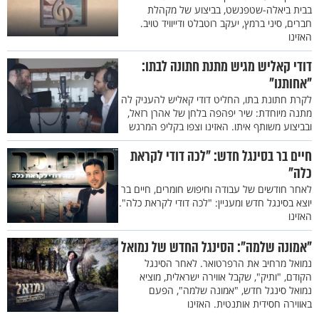
בבית ביאלה-שטפנשט, בביצוע של מקהלת
חברים, סיני ברמץ, יעקב רוטבלט ודייוויד טויב.
האזינו
דודי קאליש מגיש מתנת חתונה לבתו:
"אחותנו"
לקרת חתונת בתו, החליט דודי קאליש להעניק לה
מתנה מיוחדת: שיר יפהפה בלחן של אהרן רזאל,
ובביצוע משותף איתו. האזינו וצפו בקליפ המרגש
חיים בר בסינגל חדש: "לכה דודי לקראת
כלה"
לאחר חודשים של עבודה וחיפוש חומרים, חיים בר
יוצא בסינגל חדש ומעניין: "לכה דודי לקראת כלה".
האזינו
"אמונה שלמה": הסינגל החדש של נמואל
נמואל מרחיב את הרפרטואר. לאחר הסינגל
הקודם, "ותיק", שקבל אווירה ישראלית, מוציא
נמואל סינגל חדש, "אמונה שלמה", הפעם
באווירה חסידית אותנטית. האזינו