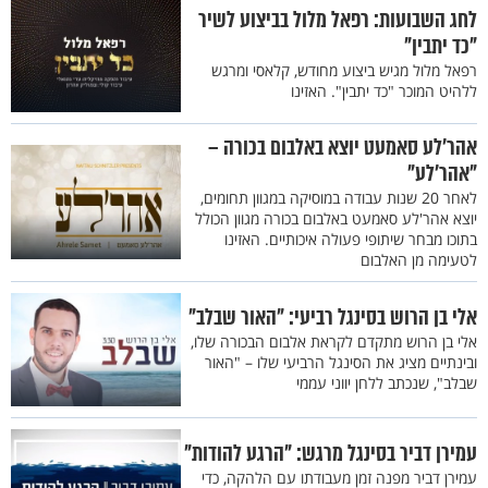
לחג השבועות: רפאל מלול בביצוע לשיר
"כד יתבין"
רפאל מלול מגיש ביצוע מחודש, קלאסי ומרגש
ללהיט המוכר "כד יתבין". האזינו
אהר'לע סאמעט יוצא באלבום בכורה –
"אהר'לע"
לאחר 20 שנות עבודה במוסיקה במגוון תחומים,
יוצא אהר'לע סאמעט באלבום בכורה מגוון הכולל
בתוכו מבחר שיתופי פעולה איכותיים. האזינו
לטעימה מן האלבום
אלי בן הרוש בסינגל רביעי: "האור שבלב"
אלי בן הרוש מתקדם לקראת אלבום הבכורה שלו,
ובינתיים מציג את הסינגל הרביעי שלו – "האור
שבלב", שנכתב ללחן יווני עממי
עמירן דביר בסינגל מרגש: "הרגע להודות"
עמירן דביר מפנה זמן מעבודתו עם הלהקה, כדי