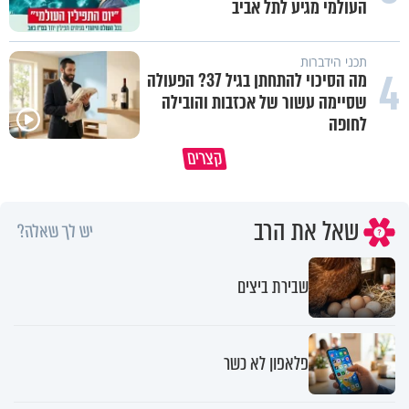
העולמי מגיע לתל אביב
תכני הידברות
4
מה הסיכוי להתחתן בגיל 37? הפעולה
שסיימה עשור של אכזבות והובילה
לחופה
קצרים
ברכה או קללה? הכל בידים שלנו
איך לשלוט בסיטואציה בצורה נכו
שאל את הרב
יש לך שאלה?
שבירת ביצים
פלאפון לא כשר