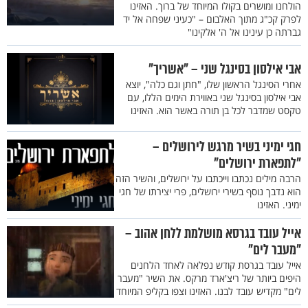
הולחנו ומושרים בקולו המיוחד של ברוך. האזינו
לפרק קכ"ג מתוך האלבום – "כעיני שפחה אל יד
גברתה כן עינינו אל ה' אלקינו"
אבי אילסון בסינגל שני – "אשריך"
אחרי הסינגל הראשון שלו, "חתן וגם כלה", יוצא
אבי אילסון בסינגל שני באווירת הימים הללו, עם
טקסט שמדבר לכל בן תורה באשר הוא. האזינו
חגי ימיני בשיר מרגש לירושלים –
"לתפארת ירושלים"
הרבה מילים נכתבו וייכתבו על ירושלים, והשיר הזה
הוא נדבך נוסף בשירי ירושלים, פרי יצירתו של חגי
ימיני. האזינו
אייל עובד בגרסא מושלמת ללחן אהוב –
"מעבר לים"
אייל עובד בגרסת קודש נפלאה לאחד הלחנים
היפים ביותר של ריצ'ארד מרקס. את השיר "מעבר
לים" מקדיש עובד לבנו. האזינו וצפו בקליפ המיוחד