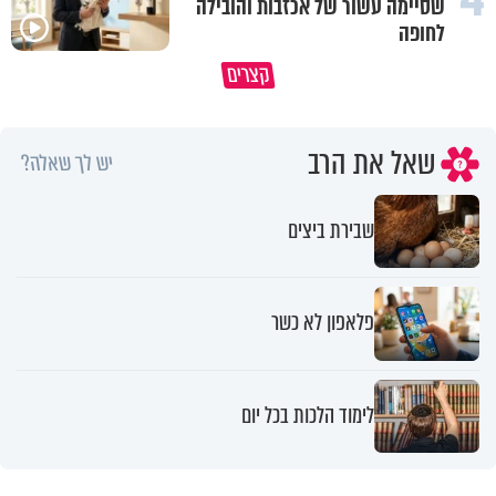
שסיימה עשור של אכזבות והובילה
לחופה
קצרים
מדוע האמונה נמשלה למלח?
גם ׳הרע׳ זה הרחמים של בורא ע
שאל את הרב
יש לך שאלה?
שבירת ביצים
פלאפון לא כשר
לימוד הלכות בכל יום