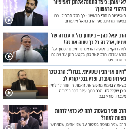
לא יאומן: כיצד התמנה אלחנן לאפיפיור
היהודי הראשון?
האפיפיור היהודי הראשון - כך הכל התחיל: צפו
בסיפור מדהים, מפי הרב נתאל אלעזרוב
הרב יגאל כהן – ביטחון בה’ זו עבודה של
שנים, אבל זה כל כך שווה את זה!
למה דווקא בתקופה הזו אנחנו חייבים לסמוך על
בורא עולם? הרב יגאל כהן בקטע חזק על אמונה
וביטחון. צפו
"היום אני מבין שטעיתי. בגדול": הרב נזכר
באירוע מעברו, ופרץ בבכי קורע לב
כשאתה באמת מחפש את האמת ד' יעזור לך לתקן
היכן שקלקלת. הרב ברוך עינב נזכר בנקודה
מעברו, ופורץ בבכי
הרב שניר גואטה: למה לא כדאי לדחות
מצוות למחר?
הרב שניר גואטה בסיפור על שני אחים, שממחיש