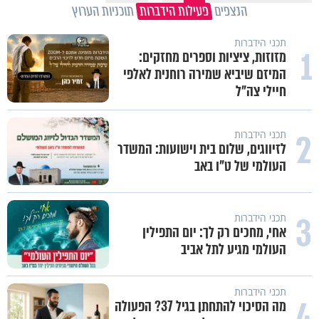
הנצפים
פעילות הידברות
תוכניות הערוץ
תכני הידברות
1
מזוזות, ציציות וספרים מחזקים:
המיזם שיביא שמירה רוחנית לאלפי
חיילי צה"ל
2
תכני הידברות
לזיווגים, שלום בית וישועות: המשדר
העולמי של ט"ו באב
3
תכני הידברות
אחי, מחכים רק לך: יום התפילין
העולמי מגיע לתל אביב
תכני הידברות
4
מה הסיכוי להתחתן בגיל 37? הפעולה