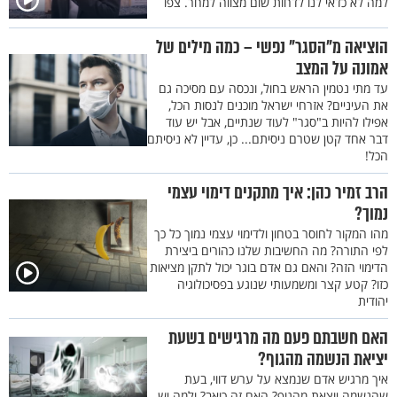
למה לא כדאי לנו לדחות שום מצווה למחר. צפו
הוציאה מ"הסגר" נפשי – כמה מילים של
אמונה על המצב
עד מתי נטמין הראש בחול, ונכסה עם מסיכה גם
את העיניים? אזרחי ישראל מוכנים לנסות הכל,
אפילו להיות ב"סגר" לעוד שנתיים, אבל יש עוד
דבר אחד קטן שטרם ניסיתם... כן, עדיין לא ניסיתם
הכל!
הרב זמיר כהן: איך מתקנים דימוי עצמי
נמוך?
מהו המקור לחוסר בטחון ולדימוי עצמי נמוך כל כך
לפי התורה? מה החשיבות שלנו כהורים ביצירת
הדימוי הזה? והאם גם אדם בוגר יכול לתקן מציאות
כזו? קטע קצר ומשמעותי שנוגע בפסיכולוגיה
יהודית
האם חשבתם פעם מה מרגישים בשעת
יציאת הנשמה מהגוף?
איך מרגיש אדם שנמצא על ערש דווי, בעת
שהנשמה יוצאת מהגוף? האם זה כואב? ולמה יש