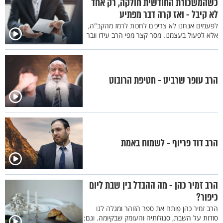
כשהמשכורת החודשית חולקה, רק אחד
לא קיבל - ואז קרה דבר מפתיע
לפעמים אנחנו לא צריכים לחכות לרמז מהקב"ה,
אלא לפעול בעצמנו. מסר קצר מפי הרב עידו וובר
הרב עופר שרביט - חטיפת הרובוט
הרב דוד פריוף - לשמוח באמת
הרב זמיר כהן - מה ההבדל בין שבת ליום
כיפור?
הרב זמיר כהן פותח את ספר הזוהר ומגלה לנו
סודות על השבת, סגולותיה והעומק שבקיומה. וגם: