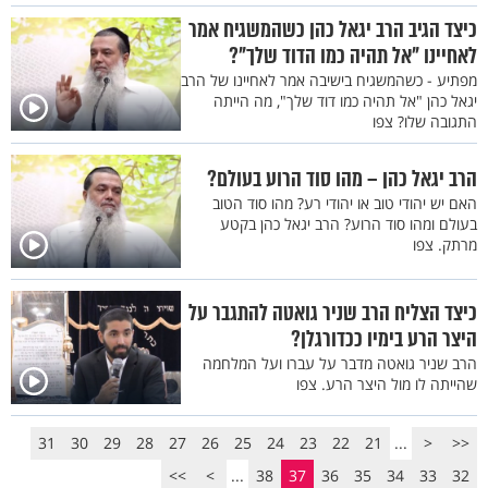
כיצד הגיב הרב יגאל כהן כשהמשגיח אמר
לאחיינו "אל תהיה כמו הדוד שלך"?
מפתיע - כשהמשגיח בישיבה אמר לאחיינו של הרב
יגאל כהן "אל תהיה כמו דוד שלך", מה הייתה
התגובה שלו? צפו
הרב יגאל כהן – מהו סוד הרוע בעולם?
האם יש יהודי טוב או יהודי רע? מהו סוד הטוב
בעולם ומהו סוד הרוע? הרב יגאל כהן בקטע
מרתק. צפו
כיצד הצליח הרב שניר גואטה להתגבר על
היצר הרע בימיו ככדורגלן?
הרב שניר גואטה מדבר על עברו ועל המלחמה
שהייתה לו מול היצר הרע. צפו
31
30
29
28
27
26
25
24
23
22
21
...
<
<<
>>
>
...
38
37
36
35
34
33
32