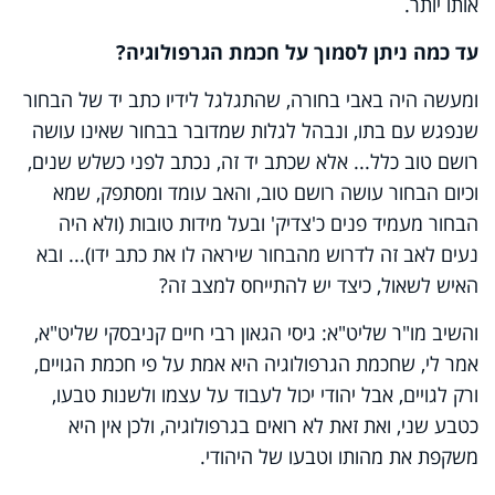
אותו יותר.
עד כמה ניתן לסמוך על חכמת הגרפולוגיה?
ומעשה היה באבי בחורה, שהתגלגל לידיו כתב יד של הבחור
שנפגש עם בתו, ונבהל לגלות שמדובר בבחור שאינו עושה
רושם טוב כלל... אלא שכתב יד זה, נכתב לפני כשלש שנים,
וכיום הבחור עושה רושם טוב, והאב עומד ומסתפק, שמא
הבחור מעמיד פנים כ'צדיק' ובעל מידות טובות (ולא היה
נעים לאב זה לדרוש מהבחור שיראה לו את כתב ידו)... ובא
האיש לשאול, כיצד יש להתייחס למצב זה?
והשיב מו"ר שליט"א: גיסי הגאון רבי חיים קניבסקי שליט"א,
אמר לי, שחכמת הגרפולוגיה היא אמת על פי חכמת הגויים,
ורק לגויים, אבל יהודי יכול לעבוד על עצמו ולשנות טבעו,
כטבע שני, ואת זאת לא רואים בגרפולוגיה, ולכן אין היא
משקפת את מהותו וטבעו של היהודי.