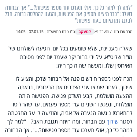
"למה לך למהר כל כך, אולי תערכו עוד מספר פגישות?..." אך הבחורה
בשלה: "כבר מיצינו מספיק את הפגישות, והגענו להחלטה ברורה. חבל
לבזבז זמן מיותר בעוד פגישות"
למעקב
הרב ארז חזני / והערב נא
ט"ז טבת התשע"ה
|
07.01.15
|
14:05
שאלה מעניינת, שלא שומעים בכל יום, הגיעה לשולחנו של
מו"ר שליט"א, על ידי בחור יקר שעמד יום לפני מסיבת
האירוסין שלו. ומעשה שהיה כך היה:
הנה לפני מספר חודשים פנה אל הבחור שדכן, והציע לו
שידוך. לאחר שמיצו שני הצדדים את הבירורים, נראתה
ההצעה מושלמת, וקבע השדכן פגישה. הפגישה היתה
מוצלחת, ונפגשו השניים עוד מספר פעמים, עד שהחליטו
להתארס! ניגשה הנערה אל אביה, והודיעה לו על החלטתה
לסגור
שידוך
עם הבחור. ומה היתה תגובת האב? - "למה לך
למהר כל כך, אולי תערכו עוד מספר פגישות?...". אך הבחורה