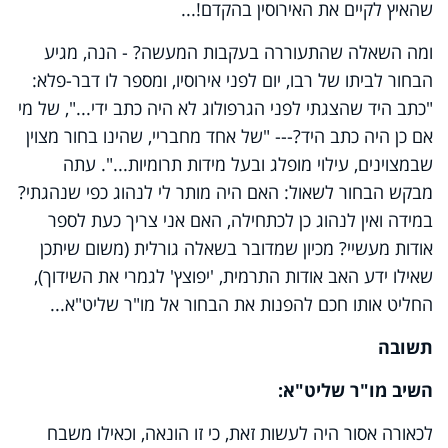
שהאיץ לקיים את האירוסין בהקדם!...
ומה השאלה שהתעוררה בעקבות המעשה? - הנה, מגיע
הבחור לביתו של רבו, יום לפני אירוסיו, ומספר לו דבר-פלא:
"כתב היד שהצגתי לפני הגרפולוג לא היה כתב ידי...", של מי
אם כן היה כתב היד?--- "של אחד מחבריי, שהינו בחור מצוין
שבמצוינים, עילוי מופלג ובעל מידות תרומיות...". עתה
מבקש הבחור לשאול: האם היה מותר לי לנהוג כפי שנהגתי?
במידה ואין לנהוג כן לכתחילה, האם אני צריך כעת לספר
אודות מעשיי? מכיון שמדובר בשאלה גורלית (משום שיתכן
שאילו ידע האב אודות התרמית, 'יפוצץ' לגמרי את השידוך),
החליט אותו חכם להפנות את הבחור אל מו"ר שליט"א...
תשובה
השיב מו"ר שליט"א:
לכאורה אסור היה לעשות זאת, כי זו הונאה, וכאילו משבח