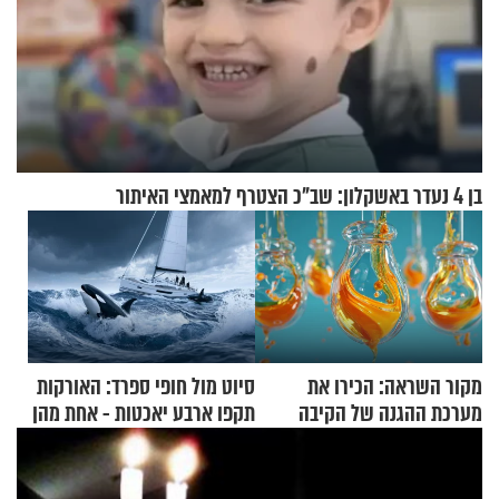
בן 4 נעדר באשקלון: שב"כ הצטרף למאמצי האיתור
מקור השראה: הכירו את
סיוט מול חופי ספרד: האורקות
מערכת ההגנה של הקיבה
תקפו ארבע יאכטות - אחת מהן
טבעה