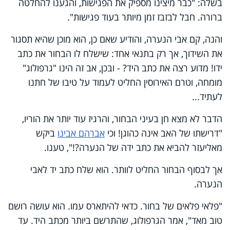
בשלה: "כבר מיצינו מספיק את הפגישות, והגענו להחלטה
ברורה. חבל לבזבז זמן מיותר בעוד פגישות".
והנה, קם אבי הנערה, והודיע שאם כן, הוא מוכן שהיא תסגור
את השידוך, אך רק בתנאי אחד: שישלח לו הבחור את כתב
ידו! מדוע רצה את כתב היד? - ובכן, אב זה הינו "גרפולוג"
מומחה, וטרם האירוסין החליט לעמוד על טיבו של חתנו
לעתיד...
הדבר לא מצא חן בעיני הבחור, והרגיז עוד יותר את הוריו,
"דרישתו של האב אינה כהוגן! וכי
אברהם אבינו
ביקש
מאליעזר להביא את כתב ידה של הנערה?!", טענו.
אך לבסוף הבחור החליט לוותר. הוא שלח כתב יד לאבי
הנערה.
"פלאי פלאים של בחור. כדאי להיתארס עמו. הוא עושה רושם
טוב מאד", אמר הגרפולוג, שהתרשם ביותר מכתב היד. עד