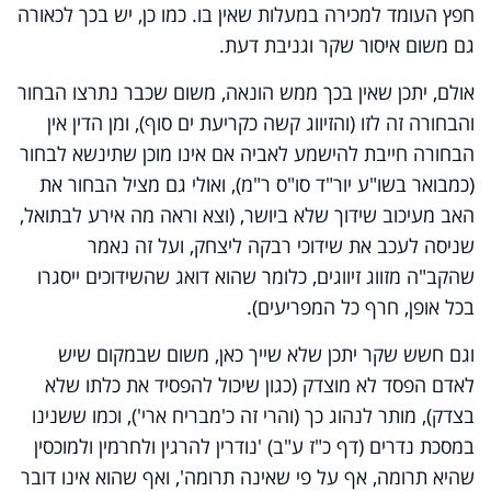
חפץ העומד למכירה במעלות שאין בו. כמו כן, יש בכך לכאורה
גם משום איסור שקר וגניבת דעת.
אולם, יתכן שאין בכך ממש הונאה, משום שכבר נתרצו הבחור
והבחורה זה לזו (והזיווג קשה כקריעת ים סוף), ומן הדין אין
הבחורה חייבת להישמע לאביה אם אינו מוכן שתינשא לבחור
(כמבואר בשו"ע יור"ד סו"ס ר"מ), ואולי גם מציל הבחור את
האב מעיכוב שידוך שלא ביושר, (וצא וראה מה אירע לבתואל,
שניסה לעכב את שידוכי רבקה ליצחק, ועל זה נאמר
שהקב"ה מזווג זיווגים, כלומר שהוא דואג שהשידוכים ייסגרו
בכל אופן, חרף כל המפריעים).
וגם חשש שקר יתכן שלא שייך כאן, משום שבמקום שיש
לאדם הפסד לא מוצדק (כגון שיכול להפסיד את כלתו שלא
בצדק), מותר לנהוג כך (והרי זה כ'מבריח ארי'), וכמו ששנינו
במסכת נדרים (דף כ"ז ע"ב) 'נודרין להרגין ולחרמין ולמוכסין
שהיא תרומה, אף על פי שאינה תרומה', ואף שהוא אינו דובר