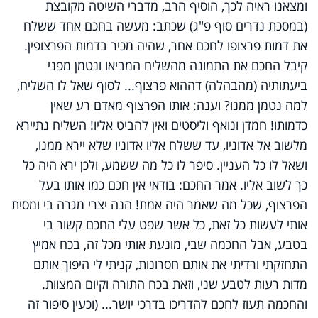
ומצאנו ראיה לכך, הוסיף הרב, מדברי השיטה מקובצת
(במסכת נדרים סוף פ"ג) שכתב: מעשה בחכם אחד ששלח
את דמות פרצופו לחכם אחר, שהיה מכיר בדמות הפרצופין.
קיבל החכם את התמונה מהשליח המביאו ונטמן מפני
ביעתותיה (מהבהלה) דההוא פרצוף... לסוף שאל לו השליח,
למה נטמן ממנו? וענה: אותו הפרצוף מאדם רע שאין
כדמותו! חמדן ונואף וליסטים ואין להביט אליו! השליח נתיירא
מלשוב אל אדוניו, עד ששלח אליו אדוניו שלא יירא ממנו,
ושאל לו כל העניין. סיפר לו כל מה ששמע, ולכן ירא היה כל
כך לשוב אליו. אמר החכם: בודאי אין חכם כמו אותו בעל
הפרצוף, שכל מה שאמר היה אמת! הנה יצרי מגרה בי ומסית
אותי לעשות כל זאת, כל אשר שפט עלי החכם קשור בי
בטבע, אבל החכמה שבי, מונעת אותי מכל זה, בכח אמיץ
התחזקתי ורדיתי את אותם חסרונות, קניתי לי היפוך אותם
מדות רעות לטבע שני, וזאת בכח התורה וקיום המצוות.
והחכמה תעוז לחכם להדריכו בדרכי יושר... (וכעין סיפור זה