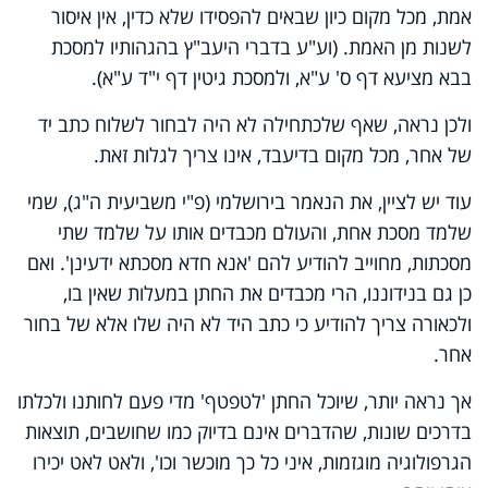
אמת, מכל מקום כיון שבאים להפסידו שלא כדין, אין איסור
לשנות מן האמת. (וע"ע בדברי היעב"ץ בהגהותיו למסכת
בבא מציעא דף ס' ע"א, ולמסכת גיטין דף י"ד ע"א).
ולכן נראה, שאף שלכתחילה לא היה לבחור לשלוח כתב יד
של אחר, מכל מקום בדיעבד, אינו צריך לגלות זאת.
עוד יש לציין, את הנאמר בירושלמי (פ"י משביעית ה"ג), שמי
שלמד מסכת אחת, והעולם מכבדים אותו על שלמד שתי
מסכתות, מחוייב להודיע להם 'אנא חדא מסכתא ידעינן'. ואם
כן גם בנידוננו, הרי מכבדים את החתן במעלות שאין בו,
ולכאורה צריך להודיע כי כתב היד לא היה שלו אלא של בחור
אחר.
אך נראה יותר, שיוכל החתן 'לטפטף' מדי פעם לחותנו ולכלתו
בדרכים שונות, שהדברים אינם בדיוק כמו שחושבים, תוצאות
הגרפולוגיה מוגזמות, איני כל כך מוכשר וכו', ולאט לאט יכירו