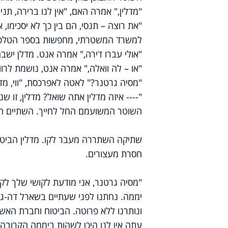
"מדלין," אמרה האם, "אין לנו ברירה, תני 
"את רוצה – תנסי, הם בין כך לא יסכימו,
למשרד המשטרתי, מחפשות בספר הטלפו
"אולי עברו דירה," אמרה אנט. מדלן ישבה 
"או – לה וואלה," אמרה אנט, נושמת לרו
"מסיה גרטנר?" לאטה לאפרכסת, "ווי, מד
"---- איזה מדלין אתה שואל? מדלין, זו ש
השוטר המשועמם החל לחייך. השתיים הלל
שתיקה השתררה מעבר לקו. מדלין הביטה
חסרת מעצורים.
"מסיה גרטנר, אני מודעת לקושי שלך לקבל
יממה. נחתנו לפני שעתיים בשארל דה-גול
ונותרנו ללא פרוטה. הביטוח וחברת האשר
עתה אין לנו היכן לשהות ביממה הקרובה.