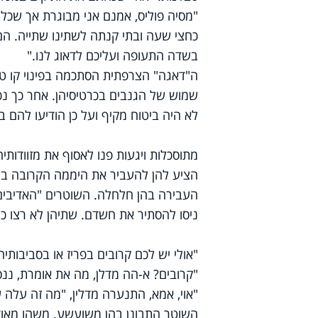
"מסיה פוליס, אמנם אני מבוגרת אך שכלי 
כחצי שעה ובתי קנתה לשתינו שתייה. ה
בשדה התעופה ועליכם לדאוג לנו."
ה"דאגה" הצרפתית הסתכמה בפינוי קו ט
שמוש של הגנבים בכרטיסיהן. אחר כך נ
לא היה ביטוח מקיף ועל כן הודיעו להם 
מתוסכלות ויגעות פנו לאסוף את מזוודות
הציע להן להעביר את היממה הקרובה במ
העבירה בהן חלחלה. השוטרים "האדיבים" 
ניסו להסתיר את חשדם. שתיהן לא רצו 
"אולי יש לכם קרובים בפריז או בסביבותי
"קרובים? א-הה מדלן, מה את אומרת, ננ
"אוי, אמא, התנערה מדלין, "מה זה עלה 
השוטר התבונן בהן משועשע. משהו מאוד לא