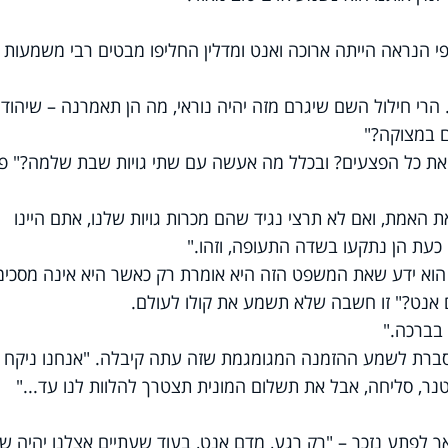
י הנראה הייתה ארוכה ואנט ומדלין החליפו מבטים רבי משמעות
. הרי חילול השם שיגרם מזה יהיה נוראי, מה הן תאמרנה – שיהודי
ם במצוקה?"
את כל הפצעים? ובכלל מה אעשה עם שתי גויות שבת שלמה?" פ
את האמת, ואם לא תרצי נגיד שהם מכרות גויות שלנו, אתם היינו
עת הן נתקעו בשדה התעופה, וזהו."
וא ידע שאת המשפט הזה היא אומרת רק כאשר היא אינה מסכימ
 אנט?" זו חשבה שלא תשמע את קולו לעולם.
 בברכה."
סברת לשמע ההזמנה המגומגמת שזה עתה קיבלה. "אנחנו ניקח
טנר, סליחה, אבל את תשלום המונית תצטרך להלוות לנו עד..."
אך לפתע נזכר – "רק רגע, מדם אנט, בעוד שעתיים אצלנו יהיה ש