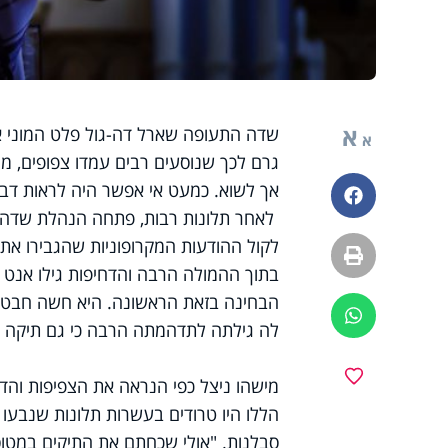
א
שדה התעופה שארל דה-גול פלט המוני א
א
גרם לכך שנוסעים רבים עמדו צפופים, 
אך לשוא. כמעט אי אפשר היה לראות דבר
פייסבוק
לאחר תלונות רבות, פתחה הנהלת שדה ה
לקול ההודעות המקרופוניות שהגבירו את 
הדפסה
בתוך ההמולה הרבה והדחיפות גילו אנט ו
הבחינה בזאת הראשונה. היא חשה חבטה ב
ווטסאפ
לה גילתה לתדהמתה הרבה כי גם תיקה אי
מועדפים
מישהו ניצל כפי הנראה את הצפיפות והד
הללו היו טרודים בעשרות תלונות שנבעו 
סבלנות. "אולי שכחתם את התיקים במטוס?