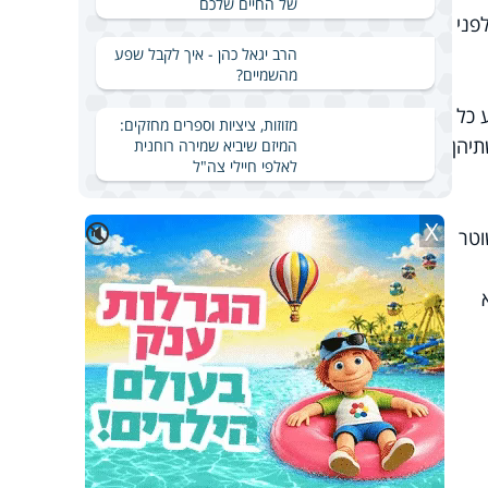
של החיים שלכם
פני
הרב יגאל כהן - איך לקבל שפע
מהשמיים?
 כל
מזוזות, ציציות וספרים מחזקים:
יהן
המיזם שיביא שמירה רוחנית
לאלפי חיילי צה"ל
X
🔇
וטר