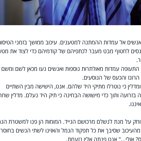
נשים אל עמדות ההמתנה למטענים. עיכוב ממושך בזמני הטיסות
מנסים לחטוף מבט מעבר לכתפיהם של קודמיהם כדי לצוד את מטע
.
תעופה עמדות מאולתרות נוספות ואנשים נעו מכאן לשם ומשם ל
הרוגז והכעס של הנוסעים.
מדלין כי נוטרלו מתיקי היד שלהם. אנט, הישישה מבין השתיים
זרועה ותוך כדי מישושה הבחינה כי תיק היד נעלם. מדלין שחר
ננו.
וחק על מנת לנשלם מרכושם הנייד. המומות הן פנו למשטרת הנמ
מהעיכוב שסיבך את כל תפקוד הנמל והאזינו לשתי הנשים בחוסר
 אולי..." אנט פנתה אליו נזעמת.