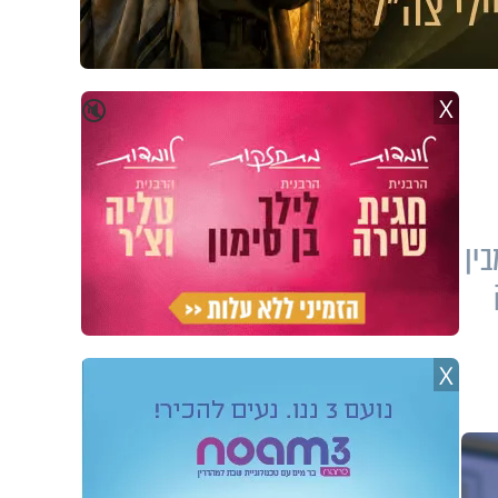
X
🔇
ין
X