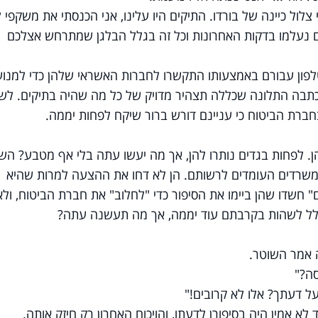
צלול כיינה של בורדו. התיקים היו עלינו, אני הכנסתי את משקפי ל
ם נעלמו בדקות האחרונות וכל זה בגלל הבלגן שמתרחש אצלכם
לפון עבורם באמצעותו התקשרו לחברות האשראי שלהן כדי למנוע
כתבה התלונה שכללה תצהיר מדויק של כל מה שהיה בתיקים. לשת
בחברת הביטוח כי עניינם דורש ברור שיקח לפחות יממה.
יהן. לפחות בגדים נותרו להן, אך מה יעשו עתה בלי אף מטבע? הש
שרדים העומדים לרשותם. הן לא דחו את ההצעה למרות שהיא
חשדו שהן ביימו את הסיפור כדי "לחלוב" את חברת הביטוח, ולא
כלל לשהות בקרבתם עוד יממה, אך מה תעשנה עתה?
ה אמר השוטר.
סה?"
על דעתך? אלו לא קרובים!"
 אמין היה בסיפורן לדעתו, והויכוח האחרון רק חיזק אותה.