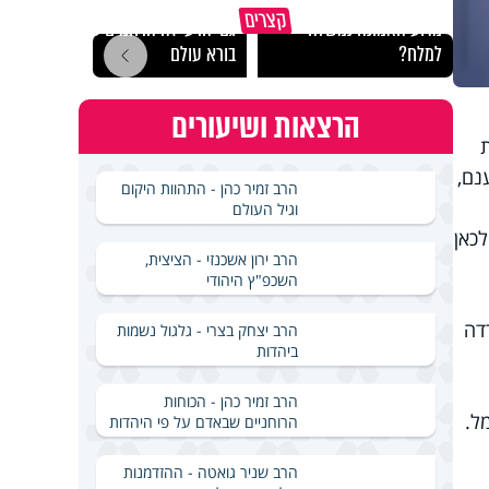
קצרים
מדוע האמונה נמשלה
גם ׳הרע׳ זה הרחמים של
האם מ
למלח?
בורא עולם
בשבת
הרצאות ושיעורים
נם,
הרב זמיר כהן - התהוות היקום
וגיל העולם
כאן
הרב ירון אשכנזי - הציצית,
השכפ"ץ היהודי
דה
הרב יצחק בצרי - גלגול נשמות
ביהדות
הרב זמיר כהן - הכוחות
ל.
הרוחניים שבאדם על פי היהדות
הרב שניר גואטה - ההזדמנות