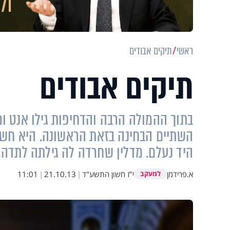
ראשי
תיקים אבודים
תיקים אבודים
בתוך ההמולה הרבה והדחיפות גילו אנט ומ
השתיים הבחינה בזאת הראשונה. היא חשה
היד נעלם. מדלין שחרדה לה גילתה לתדהמת
א.פרידמן
י"ז חשון התשע"ד
|
21.10.13
|
11:01
למעקב