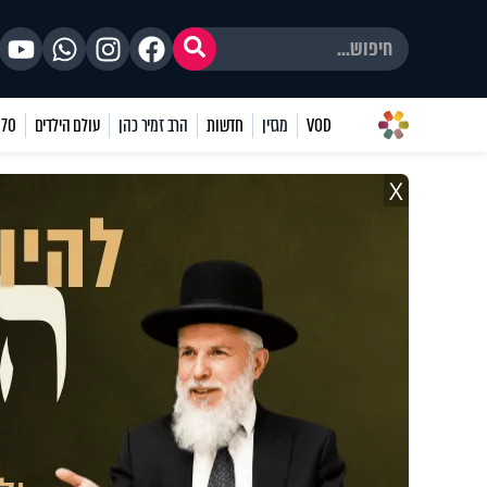
VOD
מגזין
חדשות
הרב זמיר כהן
עולם הילדים
70 שאלות
X