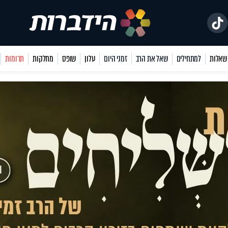
למתחילים
שאל את הרב
זמני היום
עלון
שופס
מחלקות
תרומות