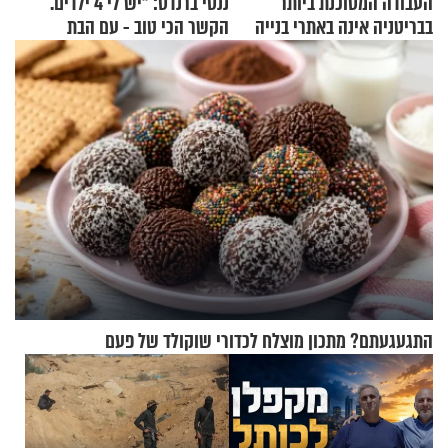
העבודה המסוכנת ביותר
ננסי ברנדס: "יש לי 4 ילדים.
בבריטניה אינה באתרי בנייה
הקשר הכי טוב - עם הבת
אלא דווקא בשדות
החרדית"
התגעגעתם? מתכון מוצלח לכדורי שוקולד של פעם