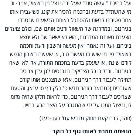
ועל בחינת "ועשה טוב" שעל ידה ינצל מן השאול, אמר- וכן
מי שהשתדל בדעת ובחכמה להכיר את קונו, כשיעבירו אותו
אחר פטירתו לראות ולהסתכל באותם הרשעים שנטרדו
בגיהנום, ובמדרגה של השאול ודנים אותם שם, וכולם צועקים
מצערם מאותם המדרגות, הוא לא ישאר שם ולא ימצא
ביניהם. ועל זה נאמר "אין מעשה וחשבון ודעת וחכמה
בשאול" פי' מי שיש בו מעשה טוב, או שעשה חשבון הנפש
קודם שינתו, או שעסק בדעת בחכמת התורה, אלו לא ישארו
בגיהנום. ור"ל כי כל הצדיקים הנכנסים לגן עדן צריכים
תחילה לעבור דרך הגיהנום, אלא שמצננים אותו קודם
שעוברים (כמבואר בזוהר חדש פ' בלק דף סו ע"א), והטעם
שצריכים לעבור דרך הגיהנום, כדי לראות חלקו שהיה מזומן
לו, וניצול ממנו על ידי שהתגבר על היצר הרע בחייו.
(זוהר, קרח קעח מתוק מדבש עמ' רעג-רעד)
הנשמה חוזרת לאותו גוף כל בוקר