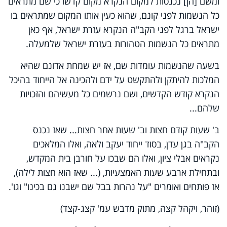
ומשם [הן] נכנסות למקום הנקרא מקום קדשו כי שם מתראים
כל הנשמות לפני קונם, שהוא כעין אותו המקום שמתראים בו
ישראל ברגל לפני הקב"ה הנקרא עזרת ישראל, אף כאן
מתראים כל הנשמות הטהורות בעזרת ישראל שלמעלה.
בשעה שהנשמות עומדות שם, אז יש שמחת אדונם שהיא
המלכות להיתקן ולהתקשט על ידם ולהכינה אל הייחוד בהיכל
הנקרא קודש הקדשים, ושם נרשמים כל מעשיהם והזכויות
שלהם...
ב' שעות קודם חצות וב' שעות אחר חצות... שאז נכנס
הקב"ה בגן עדן, בסוד ייחוד יעקב ולאה, ואלו המלאכים
נקראים אבלי ציון, ואלו הם שבכו על חורבן בית המקדש,
ובתחילת ארבע שעות האמצעיות, (... שאז הוא חצות לילה),
אז פותחים ואומרים "על נהרות בבל שם ישבנו גם בכינו" וגו'.
(זוהר, ויקהל קצה, מתוק מדבש עמ' קצג-קצד)