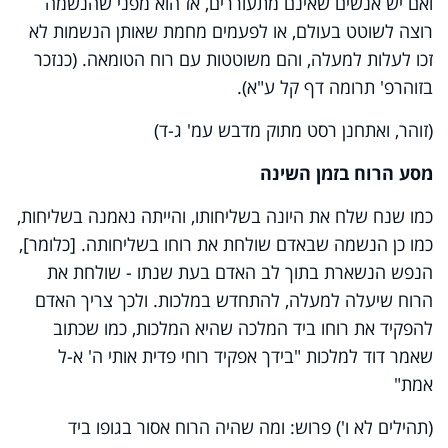
ואם יש אנשים שאינם מתעוררים, אז הוא מפני שהנשמה
רוצה לשוטט בעולם, או לפעמים מחמת שאותן הנשמות לא
זכו לעלות למעלה, והם משוטטות עם רוח הטומאה. (כנזכר
בזוהרפ' תרומה דף קל ע"א).
(זוהר, ואתחנן רסט מתוק מדבש עמ' ג-ד)
מסע הרוח בזמן השינה
כמו שנח שלח את היונה בשליחותו, והייתה נאמנה בשליחות,
כמו כן הנשמה שבאדם שולחת את רוחו בשליחותה. [כלומר],
הנפש הנשארת בתוך לב האדם בעת שנתו - שולחת את
הרוח שיעלה למעלה, להתחדש במלכות. ולכך צריך האדם
להפקיד את רוחו ביד המלכה שהיא המלכות, כמו שכתוב
שאמר דוד למלכות "בידך אפקיד רוחי פדית אותי ה' א-ל
אמת"
(תהילים לא ו') פרוש: ומה שהיה הרוח אסור בגופו ביד