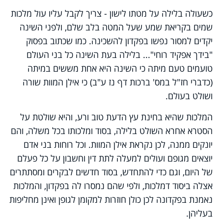
כשעולה בלילה על מטתו לישון - צריך לקבל עליו עול מלכות
שמים בקריאת שמע שעל המטה בלב שלם, ולפני השינה
יקדים למסור נפשו בפקדון להשכינה. כמו שכתוב בפסוק
"בידך אפקיד רוחי"... בלילה בעת השינה כל בני העולם
טועמים טעם מיתה כי השינה היא אחת מששים במיתה
(כדברי חז"ל במס' ברכות דף נז ע"ב) כי אילן המוות שורה
ושולט בעולם.
המלכות שהיא בחינת עץ הדעת טוב ורע, והיא שולטת על
הסטרא אחרא השולט בלילה, בסוד ומלכותו בכל משלה, והם
יונקים ממנה, לכן נקראת אילן המוות. וכל רוחות בני אדם
יוצאים מגופם ועולים למעלה לתת דין וחשבון על כל פעלם
של היום, וגם כדי להתחדש, בסוד חדשים לבקרים ומסתתרים
אצלה ביסוד דמלכות, ולפי שהם נמסרו לה בפקדון, והמלכות
נאמנת בפקדונה לכן כולן חוזרות למקומן לגופן ואינן מחליפות
בעליהן.