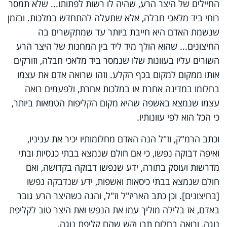
החיילים של היצר הרע, שהיה לו רשות לפתותו... שלא תמסר
רוחי ביד מלאכי חבלה, אלא שתעלה להתחדש במלכות. ובזמן
שנשמת האדם היא חייבת ביותר עד שמתקשרים בה
החיצונים... שהוא הולך מיד ליד בין המחנות של היצר הרע
השורים עליו בעוונות שלו שנמסר ביד מלאכי חבלה, וזורקים
אותו ממקום למקום בכף הקלע. וזהו שרואה אדם את עצמו
בחלומו במדינה אחרת או במלכות אחרת, ולפעמים רואה
עצמו שנמצא באשפה שהיא מקום הקליפות הטמאות ביותר,
כי הכל הוא לפי עוונותיו.
וכתב הרמ"ק, וז"ל הנה האדם מחלומותיו יכיר את עניניו,
ואיפה דבוקה נפשו, כי אם חולם שנמצא בבתי כנסיות ובתי
מדרשות ועוסק בתורה, ידע שנפשו דבוקה בקדושה, ואם
חולם שנמצא בבתי כיסאות ואשפות, ידע שנדבקה נפשו
[בחיצונים]. וכן כתב האריז"ל וז"ל, והנה כשהיצר הרע גובר
באדם, אז בלילה מוליך עמו את הנפש ואת היצר טוב לקליפת
נוגה, ורואה בחלום תבן וקש שהם קליפת נוגה.