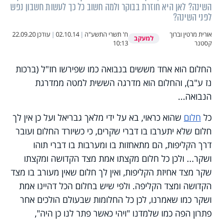
השינה? לאן היא חוזרת בבוקר ולמה חשוב כל כך לעשות חשבון נפש
לפני השינה?
אורית מרטין וברוך
ח' תשרי התשע"ה
|
02.10.14
|
עודכן
22.09.20
למעקב
קסטנר
10:13
החלום הוא אחד מששים בנבואה כמו שפירשו חז"ל (ברכות
נז ע"ב),
והחלום הוא מדרגה הששית למטה ממדרגת
הנבואה...
כל
חלום
שהוא כראוי, בא על ידי מלאך גבריאל ועל כן אין לך
חלום שלא יתערבו בו דברי שקרים, כי כשיורד החלום ועובר
דרך הקליפות, הם מתאחזות בו ומערבות בו דברי תוהו
ושקר... ולכן כל חלום מקצתו אמת מצד הקדושה ומקצתו
שקר מצד אחיזת הקליפות, ואין לך חלום שאין מעורב בו מצד
הקדושה ומצד הקליפה. ולפי שיש בחלום הכל דהיינו אמת
ושקר כמו שאמרנו, לכן כל החלומות שבעולם הולכים אחר
פתרון הפה כמו שלמדנו "ויהי כאשר פתר לנו כן היה",