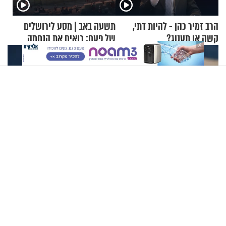
הרב זמיר כהן - להיות דתי,
תשעה באב | מסע לירושלים
קשה או תענוג?
של פעם: רואים את הנחמה
X
קשה יותר מעץ ונראה כמו קריסטל: הדג היפני שכמעט בלתי
אפשרי לחתוך