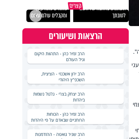
מכילי
קצרים
תשתמש באהבה של השם
פותחים פתח קטן -
במבחן
לטובתך
ומקבלים עולם עצום
ואלתר
הרצאות ושיעורים
".
הרב זמיר כהן - התהוות היקום
וגיל העולם
ני
הרב ירון אשכנזי - הציצית,
השכפ"ץ היהודי
הרב יצחק בצרי - גלגול נשמות
ביהדות
מי
הרב זמיר כהן - הכוחות
הרוחניים שבאדם על פי היהדות
י
הרב שניר גואטה - ההזדמנות