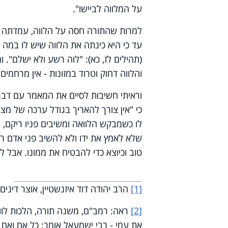
על המלווה לביישו".
למרות שהתורה חסה על הלווה, עמדתה גם
עד כי היא כינתה את הלווה שיש לו במה 
(תהילים לז, כא): "לוה רשע ולא ישלם". 
והלווה דחוק וטרוד במזונות - אין מרחמים 
וראיתי חשיבות לסיים את המאמר עם דבר
כי "אין צורך להאריך בגודל ערכה של מצו
לו כשמבקש הלוואה ומשיבים פניו ריקם, ל
שלא לאמץ את ידו ולא להשיב פני אדם ריק
טוב וכיוצא כדי להבטיח את ממונו. אבל ל
[1]
הרב יהודה דוד איזנשטיין, אוצר דינים ומ
[2]
ראה: רמב"ם, משנה תורה, הלכות לווה 
את עמי - רבי ישמעאל אומר: כל אִם וְאִם