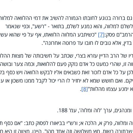
 ברורה בנוגע לחובתו הגמורה להשיב את דמי ההלוואה למלווה
לשלם למלווה, והוא נמנע לשלם, בתואר - "רשע", וכפי שנאמר
והרמב"ם פסק:
[7]
"כשיתבע המלווה הלוואתו, אף על פי שהוא עשי
בדין, אלא גובים לו חובו עד פרוטה אחרונה".
יו של הרב הדיין עזרא בצרי, שכתב על חשיבותה של מצוות ההלו
וה זו, שהרי כמעט כל אדם נזקק פעם להלוואות, וכמה צער ובושה 
כן על כל אדם לזכור זאת כשבאים אליו לבקש הלוואה ויש כסף בק
ם. ואם חושש שמא לא יחזיר לו הרי יכול לקבל ממנו משכון או ע
א ימנע עצמו מהלוות"
[8]
.
נהגים, ערך 'לוה ומלוה', עמ' 188.
ומלווה, פרק א, הלכה א; ורש"י בביאורו לפסוק כתב: "אם כסף ת
 שבתורה רשות, חוץ משלושה וזה אחד מהן". היינו, מצווה זו היא ח