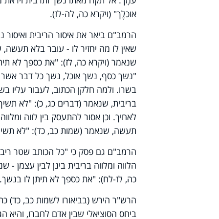
עמָך. אל תקח מאתו נשך ותרבית ויראת מא
אוכלֶך" (ויקרא כה, לה-לז).
הרמב"ם ביאר את איסור הריבית ואיסור נג
שאין לו מה יחזיר לו - עובר בלא תעשה, 
שנאמר (ויקרא כה, לז): "את כספך לא תיתן
"נשך כסף, נשך אוכל, נשך כל דבר אשר י
בשרו. ולמה חלקן הכתוב, לעבור עליו בשנ
בריבית, שנאמר (דברים כג, כ): "לא תשיך
לאחיך.
וכן אסור להתעסק בין לווה ומלווה
תעשה, שנאמר (שמות כב, כד): "לא תשימון
הרמב"ם גם פסק כי "כל הכותב שטר ריבית,
הלווה ומלווה בריבית בינן לבין עצמן - ש
כה, לז-לח): "את כספך לא תיתן לו בנשך.
הרש"ר הירש (בביאורו לשמות כב, כד) כ
ביחס הסוציאלי שבין אדם לחברו, והיא ה