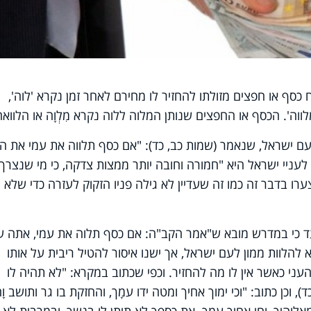
כסף או חפצים מזולתו להחזיר לו מחירם לאחר זמן נקרא 'לוה',
וה'. הכסף או החפצים שנותן המלוה ללוה נקרא מִלְוָה או הלוואה
עם ישראל, שנאמר (שמות כב, כד): "אם כסף תלווה את עמי את הע
לעניי ישראל היא "חמורה וחובה יותר ממצות צדקה, כי מי שנצרך
ערו בדבר זה כמו זה שעדיין לא גילה פניו הזקוק לעזרה כדי שלא
ד כי במדרש מובא ש"אמר הקב"ה: אם כסף תלוה את עמי, אתה ע
להלוות ממון לעם ישראל, אך ישנו איסור להטיל ריבית על אותו
 העני כאשר אין לו מה להחזיר. וכפי שכתוב במקרא: "לא תהיה לו
 וכן כתוב: "וכי ימוך אחיך ומטה ידו עמָך, והחזקת בו גר ותושב וָח