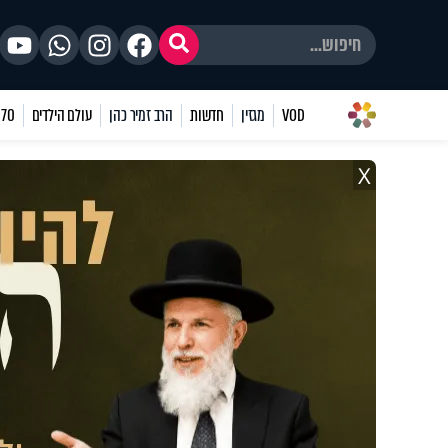
VOD
מגזין
חדשות
הרב זמיר כהן
עולם הילדים
70 שאלות
X