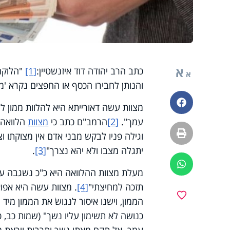
א
כתב הרב יהודה דוד איזנשטיין:
[1]
"הלוקח 
א
והנותן לחבירו הכסף או החפצים נקרא 'מלו
פייסבוק
מצוות עשה דאורייתא היא להלוות ממון ל
עמך".
[2]
הרמב"ם כתב כי
מצוות
הלוואה 
הדפסה
וגילה פניו לבקש מבני אדם אין מצוקתו וצ
יתגלה מצבו ולא יהא נצרך"
[3]
.
ווטסאפ
מעלת מצוות ההלוואה היא כ"כ נשגבה ע
תזכה למחיצתי"
[4]
.
מצוות עשה היא אפוא 
מועדפים
הממון, וישנו איסור לנגושֹ את הממון מיד
כנושה לא תשימון עליו נשך" (שמות כב, כד),