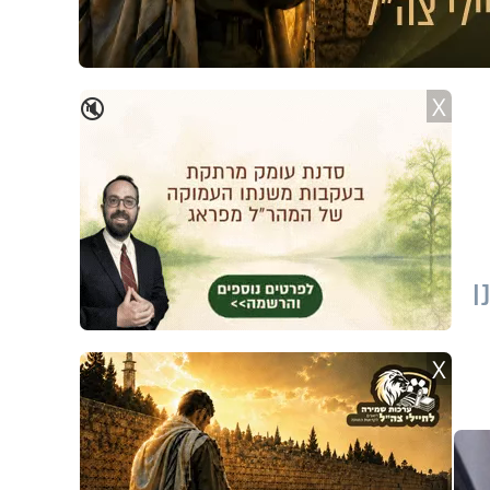
X
🔇
ו
X