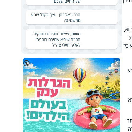
תיתן
של החיים שלכם
הרב יגאל כהן - איך לקבל שפע
מהשמיים?
וא,
מזוזות, ציציות וספרים מחזקים:
:
המיזם שיביא שמירה רוחנית
לאלפי חיילי צה"ל
וכל
X
🔇
א
א
תר
ה