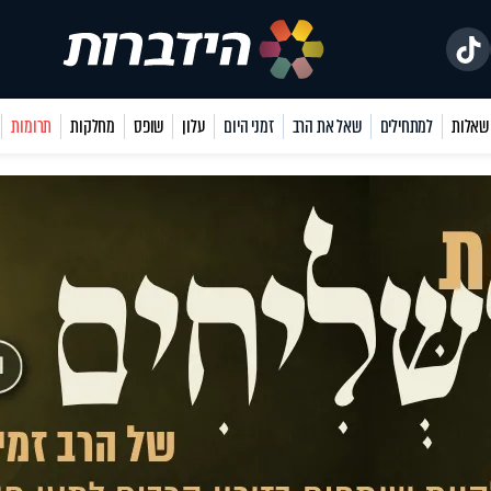
למתחילים
שאל את הרב
זמני היום
עלון
שופס
מחלקות
תרומות