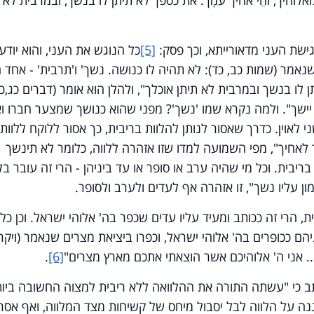
לוהיך, וחֵי אחיך עמָך. את כספך לא תיתן לו בנשך, ובמרבית לא 
ישֹת העני מדאורייתא, וכך פסק:
[5]
כל הנוגש את העני, והוא יודע
שנאמר (שמות כב, כד): לא תהיה לו כנושה.
נשך' ו'תרבית' - אחד ה
 לו בנשך ובמרבית לא תיתן אוכלך", ולהלן הוא אומר (דברים כג,כ)
ישך". ולמה נקרא שמו 'נשך'? מפני שהוא כנושך שמצער חברו וא
י לאוין.
כדרך שאסור לנותן להלוות בריבית, כך אסור ללוקח ללוות
 לאחיך", מפי השמועה למדו שזו אזהרה ללווה, כלומר לא תינשך
 בריבית. וכל מי שהיה ערב או סופר או עד ביניהן - הרי זה עובר בל
 עליו נשך", זו אזהרה אף לעדים ולערב ולסופר.
 הרי זה ככותב ומעיד עליו עדים שכפר בה' אלוהי ישראל. וכן כל
ניהם ככופרים בה' אלוהי ישראל, וכפרו ביציאת מצרים שנאמר (ויקר
.. אני ה' אלוהיכם אשר הוצאתי אתכם מארץ מצרים"
[6]
.
תב כי "עשתה התורה את ההלוואה ללא ריבית למצוה החשובה ביו
גנה על הלווה לבל יסבול מיחס של קשיחות מצד המלווה, ואף אסר