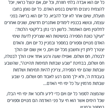
כל יום הוא אבדה בלתי חוזרת, וכל יום, אם ינוצל כראוי, יוכל
להצמיח ניצנים חדשים בנפש האדם. כל יום טומן בחובו
תועלת, שיום אחר לא יוכל להביא. כל יום הוא בריאה בפני
עצמה, ונושא בכנפיו לימודים ואתגרים חדשים, שונים ואחרים
לחלוטין מיום האתמול. כלשון רבי נתן ב'ליקוטי הלכות':
"ועיקר כוונת הספירה בפשיטות הוא שצריכין לדעת שימי
האדם מנויים וספורים במספר ובמניין כל יום ויום. והאדם
יצטרך ליתן דין וחשבון מכל יום ויום, כי אין שום יום הולך
לבטלה, חס ושלום. ואפילו שעה ורגע אחד אינו הולך לבטלה,
חס ושלום, בבחינת "שבע שבתות תמימות תהיינה", שהשבע
שבתות שהם ימי הספירה, צריכין להיות תמימות ושלמות
בעבודת ה', ולא ילך מהם רגע לאבוד חס ושלום. כי שבע
שבתות מרמזין על כל ימי חיי האדם...
שהמצוה לספור כל יום ויום כדי לידע ולזכור את ימי חיי הבלו,
שכל הימים אשר הוא חי על פני האדמה הם מנויים וספורים
במספר ובמניין...