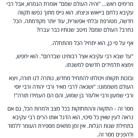
מרימים ראש... "והיה העולם שמם" אומרת הגמרא, אבל רבי
עקיבא נלחם בייאוש וניצחו. הוא גייס מתוך נפשו תקווה
חדשה, מטורפת ובלתי אפשרית, עוד יותר מקודמתה. הכל
נחרב? העולם שמם? מיטב שנותיו כבר עברו?
אף על פי כן, הוא יתחיל הכל מהתחלה.
"עד שבא רבי עקיבא אצל רבותינו שבדרום". הוא יחפש,
וימצא תלמידים חדשים למשנתו.
ובזכות תקוותו ויכולתו להתחיל מחדש, נותרה לנו תורה, ויצא
העולם משממונו: "ושנאה לרבי מאיר ורבי יהודה ורבי יוסי
ורבי שמעון ורבי אלעזר בן שמוע, והם הם העמידו תורה"!
מסר זה - התקווה וההתחזקות בכל מצב ולמרות הכל, גם אם
נראה לעין שאין כל סיכוי, הוא הדגל אותו הרים רבי עקיבא
בתחילת שנות הגלות. אין זמן מתאים מספירת העומר ללמוד
ולהפנים מסר זה.