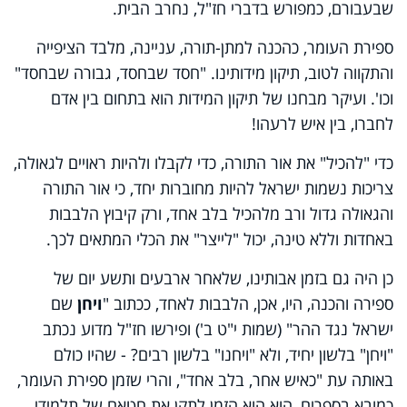
שבעבורם, כמפורש בדברי חז"ל, נחרב הבית.
ספירת העומר, כהכנה למתן-תורה, עניינה, מלבד הציפייה
והתקווה לטוב, תיקון מידותינו. "חסד שבחסד, גבורה שבחסד"
וכו'. ועיקר מבחנו של תיקון המידות הוא בתחום בין אדם
לחברו, בין איש לרעהו!
כדי "להכיל" את אור התורה, כדי לקבלו ולהיות ראויים לגאולה,
צריכות נשמות ישראל להיות מחוברות יחד, כי אור התורה
והגאולה גדול ורב מלהכיל בלב אחד, ורק קיבוץ הלבבות
באחדות וללא טינה, יכול "לייצר" את הכלי המתאים לכך.
כן היה גם בזמן אבותינו, שלאחר ארבעים ותשע יום של
ספירה והכנה, היו, אכן, הלבבות לאחד, ככתוב "
ויחן
שם
ישראל נגד ההר" (שמות י"ט ב') ופירשו חז"ל מדוע נכתב
"ויחן" בלשון יחיד, ולא "ויחנו" בלשון רבים? - שהיו כולם
באותה עת "כאיש אחר, בלב אחד", והרי שזמן ספירת העומר,
כמובא בספרים, הוא הוא הזמן לתקן את חטאם של תלמידי