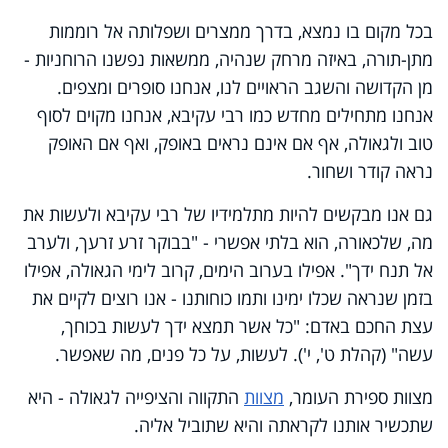
בכל מקום בו נמצא, בדרך ממצרים ושפלותה אל רוממות
מתן-תורה, באיזה מרחק שנהיה, ממשאות נפשנו הרוחניות -
מן הקדושה והשגב הראויים לנו, אנחנו סופרים ומצפים.
אנחנו מתחילים מחדש כמו רבי עקיבא, אנחנו מקוים לסוף
טוב ולגאולה, אף אם אינם נראים באופק, ואף אם האופק
נראה קודר ושחור.
גם אנו מבקשים להיות מתלמידיו של רבי עקיבא ולעשות את
מה, שלכאורה, הוא בלתי אפשרי - "בבוקר זרע זרעך, ולערב
אל תנח ידך". אפילו בערוב הימים, קרוב לימי הגאולה, אפילו
בזמן שנראה שכלו ימינו ותמו כוחותנו - אנו רוצים לקיים את
עצת החכם באדם: "כל אשר תמצא ידך לעשות בכוחך,
עשה" (קהלת ט', י'). לעשות, על כל פנים, מה שאפשר.
מצוות ספירת העומר,
מצוות
התקווה והציפייה לגאולה - היא
שתכשיר אותנו לקראתה והיא שתוביל אליה.