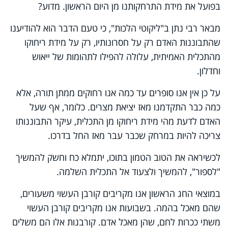
בפועל את מידת התרחקותנו מן היום הראשון. מדוע?
מבאר רבי נתן ב"ליקוטי הלכות", כי טעם הדבר הוא להודיענו
שהתבוננות האדם רק על חסרונותיו, רק על מידת ריחוקו
מהתכלית האמיתית, עלולה להפילו לתהומות של ייאוש
וחדלון.
על כן אין אנו סופרים עד כמה אנו רחוקים ממתן תורה, אלא
כמה כבר התקדמנו מאז יציאת מצרים. כלומר, אף שעל
האדם לדעת מהי מידת ריחוקו מן התכלית, עיקר התבוננותו
צריכה להיות במרחק שכבר עבר מאז החל בדרכו.
לכשיראה את הטוב הטמון בתוכו, יתמלא כח וחשק להמשיך
"לספור", להמשיך ולצעוד אל התכלית השלמה.
במוצאי החג הראשון אנו מקריבים קורבן העשוי משעורים,
שהם מאכל בהמה. בשבועות אנו מקריבים קורבן העשוי
משתי ככרות לחם, שהן מאכל אדם. קורבנות אלו הם משלים