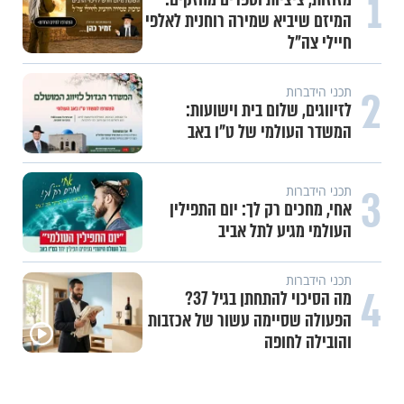
1
המיזם שיביא שמירה רוחנית לאלפי
חיילי צה"ל
2
תכני הידברות
לזיווגים, שלום בית וישועות:
המשדר העולמי של ט"ו באב
3
תכני הידברות
אחי, מחכים רק לך: יום התפילין
העולמי מגיע לתל אביב
תכני הידברות
4
מה הסיכוי להתחתן בגיל 37?
הפעולה שסיימה עשור של אכזבות
והובילה לחופה