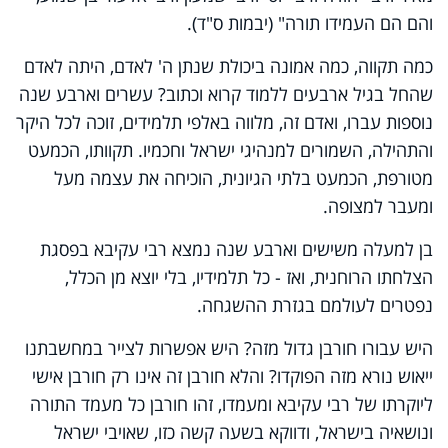
והם הם העמידו תורה" (יבמות ס"ד).
כמה תקווה, כמה אמונה ביכולת שנתן ה' לאדם, היתה לאדם
שהחל בגיל ארבעים ללמוד קרוא וכתוב? עשרים וארבע שנה
נוספות עברו, ואדם זה, מלווה באלפי תלמידים, זוכה לכל היקר
והתהילה, השמורים למנהיגי ישראל וחכמיו. תקוותו, הכמעט
מטורפת, הכמעט בלתי הגיונית, הוכיחה את עצמה מעל
ומעבר למצופה.
בן למעלה משישים וארבע שנה נמצא רבי עקיבא בפסגת
הצלחתו הרוחנית, ואז - כל תלמידיו, בלי יוצא מן הכלל,
נפטרים לעולמם בגזרת ההשגחה.
היש עבורו חורבן גדול מזה? היש אפשרות לצייר במחשבתנו
ייאוש נורא מזה הפוקדו? והלא חורבן זה אינו רק חורבן אישי
ליוקרתו של רבי עקיבא ומעמדו, זהו חורבן כל מעמד התורה
ונושאיה בישראל, ודווקא בשעה קשה כזו, שאויבי ישראל