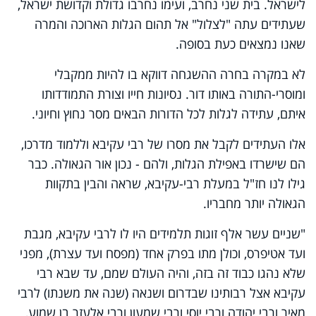
לישראל. בית שני נחרב, ועימו נחרבו גדולת וקדושת ישראל,
שעתידים עתה "לצלול" אל תהום הגלות הארוכה והמרה
שאנו נמצאים כעת בסופה.
לא במקרה בחרה ההשגחה דווקא בו להיות ממקבלי
ומוסרי-התורה באותו דור. נסיונות חייו וצורת התמודדותו
איתם, עתידה לגלות לכל הדורות הבאים מסר נחוץ וחיוני.
אלו העתידים לקבל את מסרו של רבי עקיבא וללמוד מדרכו,
הם שישרדו באפילת הגלות, ולהם - נכון אור הגאולה. כבר
גילו לנו חז"ל במעלת רבי-עקיבא, שראה והבין בתקוות
הגאולה יותר מחבריו.
"שניים עשר אלף זוגות תלמידים היו לו לרבי עקיבא, מגבת
ועד אטיפרס, וכולן מתו בפרק אחד (מפסח ועד עצרת), מפני
שלא נהגו כבוד זה בזה, והיה העולם שמם, עד שבא רבי
עקיבא אצל רבותינו שבדרום ושנאה (שנה את משנתו) לרבי
מאיר ורבי יהודה ורבי יוסי ורבי שמעון ורבי אלעזר בן שמוע,