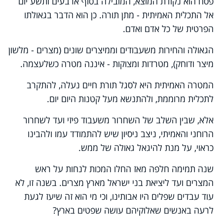
פסח הוא נקודת המוצא, המובילה בסוף ארבעים ותשע יום
אל התכלית האמיתית - מתן תורה. כן הוא הדבר בגאולתו
הפרטית של כל אדם ואדם.
הגאולה והחירות משעבודים וממיצרים שונים (מצרים - מלשון
מיצר ודוחק), מטרדות ומצוקות - איננה מטרה כשלעצמה.
המטרה האמיתית היא לסגל תורת חיים נעלה, להתקרב
לתכלית מרוממת, ולהתנשא מעל קטנות היום יום.
אלא, שבין השלב של השחרור משעבוד פיזי ועד לשחרור
הרוחני והאמיתי, ניצב ניסיון שיש להתמודד עמו ולהבינו
כראוי, על מנת להיגאל גאולה של ממש.
שנה תמימה חלפה מאז החלו המכות לנחות על ראש
המצרים ועד ליציאת בני ישראל מארץ מצרים. בשנה זו, לא
עוד עבדים שפלים היו אבותינו, וכי מי הוא זה שיעז לגעת
לרעה באנשים שאלוקיהם עושה שפטים בארץ?