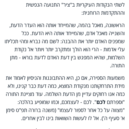
לשתי הנקודות העיקריות ב"ציר" התנועה הנפשית
וההתקדמות הרוחנית:
הראשונה, מאכל בהמה, שהמייחד אותה הוא העדר הדעת,
והשנייה מאכל אדם, שהמייחד אותה היא הדעת. ככל
שמפנים האדם יותר את ההבנה: לשם מה נברא ומהי תכליתו
עלי אדמות - הרי הוא הולך ומתקרב יותר ויותר אל נקודת
השלמות, שהיא המפגש בין דעת האדם לדעת בוראו - מתן
התורה.
משמעות הספירה, אם כן, היא ההתבוננות והניסיון לאמוד את
מידת התרחקותנו מנקודת המוצא, כמה דעת כבר קנינו, ולא
כמה אנו רחוקים עדיין מן הדעת השלמה. עוד מציינת התורה
"וספרתם
לכם
". לכם - לעצמכם, וכמו שמופיע בהלכה:
"מצווה על כל אחר לספור לעצמו" (משנה ברורה תפ"ט סימן
א' סעיף ה'). אל לו לעשות השוואות בינו לבין אחרים.