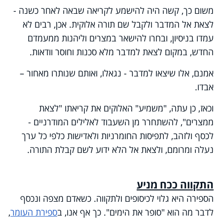
משום כך, קשה היה להישמע לקריאה שבאה לאחר כשנה -
לצאת אל המדבר ולקבל שם תורה אלוקית. אכן, רבים לא
עמדו בניסיון, ובחרו להישאר במצרים וליהנות ממעמדם
החדש, במקום לצאת למדבר מלא סכנות וחוסר וודאות.
אמנם, אלו שיצאו למדבר - נגאלו, ואותם שנותרו מאחור –
אבדו.
וכאז, כן עתה, "משמיע" האלוקים את קריאתו "לצאת
ממצרים", להשתחרר מן השעבוד לאלילים המודרניים -
לכסף ולזהב, לתפיסות החומרניות ולאדישות כלפי כל ערך
נעלה ומרומם, ולצאת אל הלא ידוע לשם קבלת התורה.
התקווה ככח מניע
הספירה היא גלוי לכיסופים ולתקווה. כשאדם מצפה ונכסף
לדבר מה הוא "סופר את הימים". כך אף אנו, ב
ספירת העומר
,