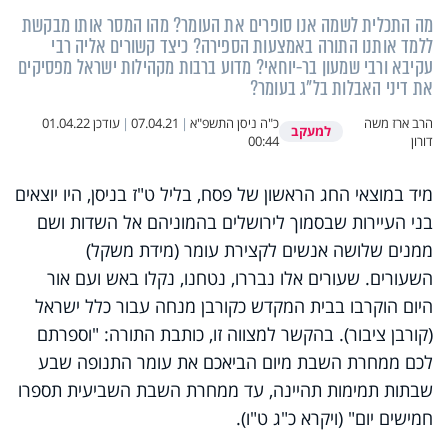
מה התכלית לשמה אנו סופרים את העומר? מהו המסר אותו מבקשת
ללמד אותנו התורה באמצעות הספירה? כיצד קשורים אליה רבי
עקיבא ורבי שמעון בר-יוחאי? מדוע ברבות מקהילות ישראל מפסיקים
את דיני האבלות בל"ג בעומר?
הרב ארז משה
כ"ה ניסן התשפ"א
|
07.04.21
|
עודכן
01.04.22
למעקב
דורון
00:44
מיד במוצאי החג הראשון של פסח, בליל ט"ז בניסן, היו יוצאים
בני העיירות שבסמוך לירושלים בהמוניהם אל השדות ושם
ממנים שלושה אנשים לקצירת עומר (מידת משקל)
השעורים. שעורים אלו נבררו, נטחנו, נקלו באש ועם אור
היום הוקרבו בבית המקדש כקורבן מנחה עבור כלל ישראל
(קורבן ציבור). בהקשר למצווה זו, כותבת התורה: "וספרתם
לכם ממחרת השבת מיום הביאכם את עומר התנופה שבע
שבתות תמימות תהיינה, עד ממחרת השבת השביעית תספרו
חמישים יום" (ויקרא כ"ג ט"ו).