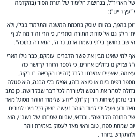
של הארי ז"ל, בנחיצות הלימוד של תורת הסוד (בהקדמה
ל"עץ חיים"):
"וכן בהפך, בהיותו עוסק בחכמת המשנה והתלמוד בבלי, ולא
יתן חלק גם אל סודות התורה וסתריה, כי הרי זה דומה לגוף
היושב בחושך בלתי נשמת אדם, נר ה', המאירה בתוכה".
אף למי שאינו מבין את פשר הדברים ועומקם, כבר גילו הארי
ז"ל וצדיקים גדולים אחרים, כי לספר הזוהר קדושה כה
עצומה, שאפילו אמירתו בלבד (דהיינו הקריאה בו בקול,
מספר דפים ביום או כיוצא בזה), אפילו בלי הבנה, היא סגולה
גדולה לטהר את הנפש ולעוררה לכל דבר שבקדושה. כן כתב
רבי נחמן (שיחות הר"ן ק"ח): "ידוע שלימוד הזוהר מסוגל מאד
מאד ודע שעל ידי למוד הזוהר נעשה חשק לכל מיני למודים
של התורה הקדושה". ובודאי, שביום שמחתו של רשב"י, הוא
יום שמחת ספרו, טוב וראוי מאד לעסוק באמירת זוהר
ולהתקדש בזוהרו.