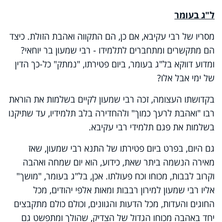
ל"ג בעומר
מסריו של רבי עקיבא, אם כן, הם התקווה ואהבת הזולת. כיצד
הם מתקשרים ומתחברים לתלמידו - רבי שמעון בר יוחאי?
ומדוע דווקא בל"ג בעומר, ביום פטירתו, "נמתק" כל-כך הדין
של ימי אבל אלו?
בקדושתו העצומה, זכה רבי שמעון לקיים בשלמות את הוראת
רבו "ואהבת לרעך כמוך" ולהחדירה בלב תלמידיו, עד שתיקנו
בשלמות את פגם תלמידי רבי עקיבא.
גם היום, בפרט ביום פטירתו של התנא רבי שמעון, שאז
מאירה הנשמה ביתר שאת, כידוע, הוא יום שמחה ואהבה
וקרוב לבבות, מכוחו וכח פעולתו. אכן, בל"ג בעומר, "מושך"
אליו רבי שמעון למירון רבבות ומאות אלפי יהודים, מכל
החוגים והעדות, מכל הדעות והגוונים, וכולם כולם מתקבצים
יחד באהבה מכוחו הגדול של הצדיק, שהולך ומתפשט גם