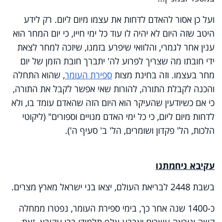
ועל כן אסור להאדם לדחות את עצמו מיום ליום. רק לידע
היטב שזה היום לא יהיה לו עוד כל ימי חייו, כי יום המחר הוא
ענין אחר לגמרי, והלוואי שיפרע בזמנו, שיזכה למחר לצאת
ידי חובתו מה שצריך לפרוע לה' יתברך חובת הזמן של יום
מחר בעצמו. וזה בחינת מצות
ספירת העומר
, שהוא התחלה
והכנה לקבלת התורה, להורות שאי אפשר לקבל את התורה,
כי אם כשיודעין שהעיקר הוא היום הזה שהאדם עומד בו, ולא
לדחות מיום ליום, כי כל ימי האדם מנויים וספורים" (ליקוטי
הלכות, הל' פקדון ושומרים, הל' ב' סעיף ה').
עקיבא ניחמתנו
בשבת 2448 לבריאת העולם, יצאו בני ישראל מארץ מצרים.
כ-1400 שנה אחר כך, בימי ספירת העומר, נפטרו ממחלה
קשה ונוראה עשרים וארבע אלף תלמידי רבי עקיבא. זאת,