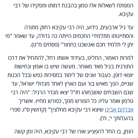
המפתח לשאלות אלו טמון בהבנת דמותו ותפקידו של רבי
עקיבא.
עד גיל ארבעים, כידוע, היה רבי עקיבא רחוק מתורה
והסתייגותו מתלמידי החכמים הייתה כה גדולה, עד שאמר "מי
יתן לי תלמיד חכם ואנשכנו כחמור" (פסחים מ"ט).
למרות האמור, החליט, בעידוד אשתו רחל, להתחיל את דרכו
התורנית בגיל מאד מאוחר. מעשה שיש בו אומץ ונחישות
יוצאי דופן. כעבור שנים של לימוד במסירות נפש ובכל הכנות
שגייס, הפך מאיש בור ועם הארץ לאחד מגדולי ישראל, עד
שגם השבחים ששבחוהו חז"ל יצאו מגדר הרגיל: "היה רבי
טרפון אומר עליו: כל הפורש ממך, כפורש מחייו. אשריך
אברהם אבינו
שיצא רבי עקיבא מחלציך" (קדושין ס"ו, ספרי
בהעלותך י', ח').
הזמן, בו החל להפציע אורו של רבי עקיבא, היה זמן קשה