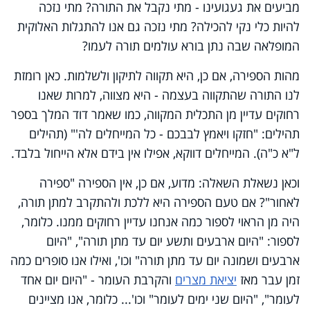
מביעים את געגועינו - מתי נקבל את התורה? מתי נזכה
להיות כלי נקי להכילה? מתי נזכה גם אנו להתגלות האלוקית
המופלאה שבה נתן בורא עולמים תורה לעמו?
מהות הספירה, אם כן, היא תקווה לתיקון ולשלמות. כאן רומזת
לנו התורה שהתקווה בעצמה - היא מצווה, למרות שאנו
רחוקים עדיין מן התכלית המקווה, כמו שאמר דוד המלך בספר
תהילים: "חזקו ויאמץ לבבכם - כל המייחלים לה'" (תהילים
ל"א כ"ה). המייחלים דווקא, אפילו אין בידם אלא הייחול בלבד.
וכאן נשאלת השאלה: מדוע, אם כן, אין הספירה "ספירה
לאחור"? אם טעם הספירה היא ללכת ולהתקרב למתן תורה,
היה מן הראוי לספור כמה אנחנו עדיין רחוקים ממנו. כלומר,
לספור: "היום ארבעים ותשע יום עד מתן תורה", "היום
ארבעים ושמונה יום עד מתן תורה" וכו', ואילו אנו סופרים כמה
זמן עבר מאז
יציאת מצרים
והקרבת העומר - "היום יום אחד
לעומר", "היום שני ימים לעומר" וכו'... כלומר, אנו מציינים