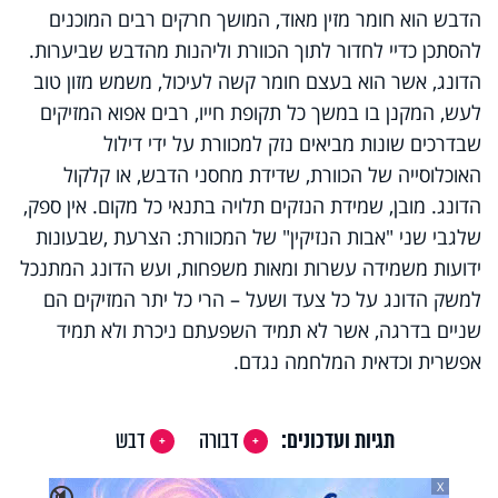
הדבש הוא חומר מזין מאוד, המושך חרקים רבים המוכנים
להסתכן כדיי לחדור לתוך הכוורת וליהנות מהדבש שביערות.
הדונג, אשר הוא בעצם חומר קשה לעיכול, משמש מזון טוב
לעש, המקנן בו במשך כל תקופת חייו, רבים אפוא המזיקים
שבדרכים שונות מביאים נזק למכוורת על ידי דילול
האוכלוסייה של הכוורת, שדידת מחסני הדבש, או קלקול
הדונג. מובן, שמידת הנזקים תלויה בתנאי כל מקום. אין ספק,
שלגבי שני "אבות הנזיקין" של המכוורת: הצרעת ,שבעונות
ידועות משמידה עשרות ומאות משפחות, ועש הדונג המתנכל
למשק הדונג על כל צעד ושעל
–
הרי כל יתר המזיקים הם
שניים בדרגה, אשר לא תמיד השפעתם ניכרת ולא תמיד
אפשרית וכדאית המלחמה נגדם.
תגיות ועדכונים:
דבורה
דבש
X
🔇