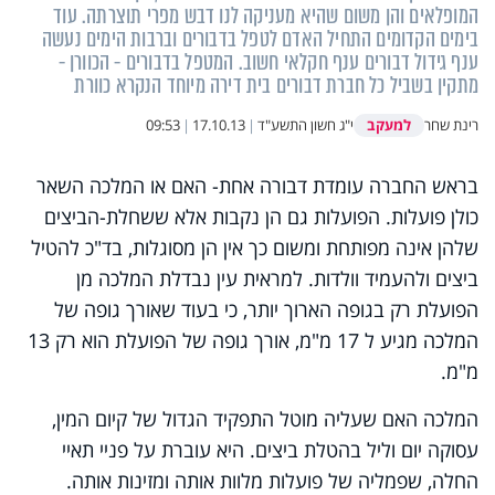
המופלאים והן משום שהיא מעניקה לנו דבש מפרי תוצרתה. עוד
בימים הקדומים התחיל האדם לטפל בדבורים וברבות הימים נעשה
ענף גידול דבורים ענף חקלאי חשוב. המטפל בדבורים - הכוורן -
מתקין בשביל כל חברת דבורים בית דירה מיוחד הנקרא כוורת
למעקב
רינת שחר
י"ג חשון התשע"ד
|
17.10.13
|
09:53
בראש החברה עומדת דבורה אחת- האם או המלכה השאר
כולן פועלות. הפועלות גם הן נקבות אלא ששחלת-הביצים
שלהן אינה מפותחת ומשום כך אין הן מסוגלות, בד"כ להטיל
ביצים ולהעמיד וולדות. למראית עין נבדלת המלכה מן
הפועלת רק בגופה הארוך יותר, כי בעוד שאורך גופה של
המלכה מגיע ל 17 מ"מ, אורך גופה של הפועלת הוא רק 13
מ"מ.
המלכה האם שעליה מוטל התפקיד הגדול של קיום המין,
עסוקה יום וליל בהטלת ביצים. היא עוברת על פניי תאיי
החלה, שפמליה של פועלות מלוות אותה ומזינות אותה.