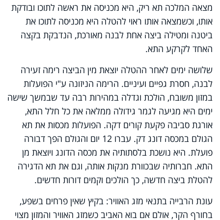
מצאה המלכה תא ריק, היא מכניסה את ראשה לתוכו ובודקת
אותו, וכשמצאה אותו ראוי להטלה היא מכניסה לתוכו את
ביטנה ומטילה ביצה אחת לבנה מאורכת, הנדבקת בקצה
האחד לקרקע התא.
שלושה ימים לאחר ההטלה יוצאת מין הביצה רימה זעירה
לבנה, חסרת גפיים ועיניים. הרימה הניזונה ע"י הפועלות
במזון משובח, הולכת וגדלה במהירות רבה עד שבמשך שישה
ימים היא מגיעה לגמר גידולה ממלאה את כל חלל התא,
אורגת סביבה פקעת קורים דקה. הפועלות מכסות את תא
הגולם במכסה דונג דק. עברו 12 יום והגולם הפך דבורה
פועלת. היא נושכת בלסתותיה את מכסה הדונג ויוצאת מן
התא. חברותיה שבכוורת מנקות אותה, וגם את תא הדגירה
להטלת ביצה חדשה, כך הולכים וקמים דורות חדשים.
עונת הרבייה בתנאי מזג האוויר: בקיץ שאין פרחים בשפע,
בחורף הקר, אולם אם בוא האביב כשמזג האוויר והמזון מצוי