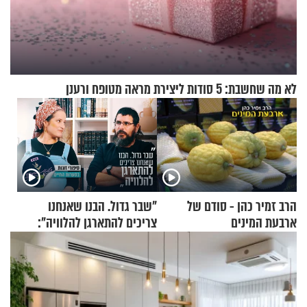
לא מה שחשבת: 5 סודות ליצירת מראה מטופח ורענן
הרב זמיר כהן - סודם של
"שבר גדול. הבנו שאנחנו
ארבעת המינים
צריכים להתארגן להלוויה":
זוגיות במבחן, הפעם עם מרים
וגד דנינו