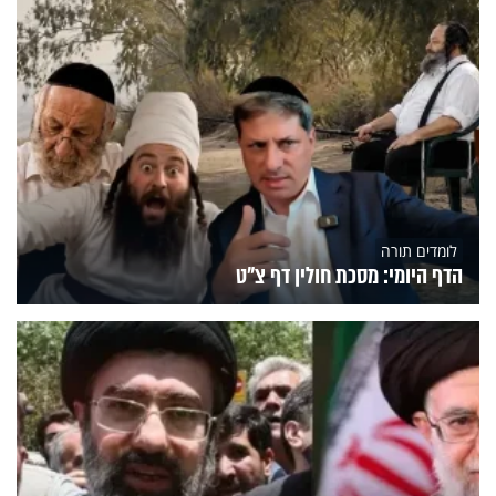
לומדים תורה
הדף היומי: מסכת חולין דף צ"ט