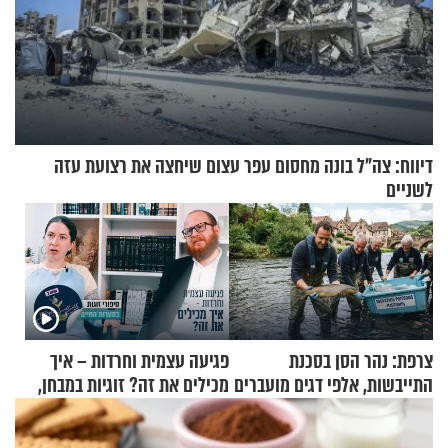
דיווח: צה"ל בונה מחסום עפר עצום שיחצה את רצועת עזה
לשניים
צרפת: נהר הסן בסכנת
פגיעה עצמית וחרדות – איך
התייבשות, אלפי דגים מועברים
מכילים את זה? זוגיות במבחן,
במבצעי חילוץ
הפעם עם יהודית ואלתר כהן