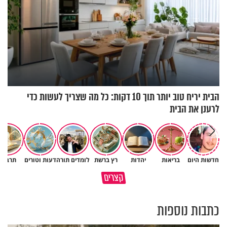
הבית יריח טוב יותר תוך 10 דקות: כל מה שצריך לעשות כדי
לרענן את הבית
חדשות היום
בריאות
יהדות
רץ ברשת
לומדים תורה
דעות וטורים
תרבות
כיצד ניתן להרחיב דעתו של
קצרים
האדם? הרב חיים פוקס
כל מה שנשבר יכול להיבנות מחד
כתבות נוספות