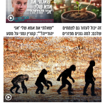
זה יכול לעזור גם לצמחים
"שאלתי את אמא שלי 'אני
שלכם: למה גננים מפזרים
יהודייה?'": קטרין נמני על מסע
קינמון בעציצים?
ההתחזקות המרגש