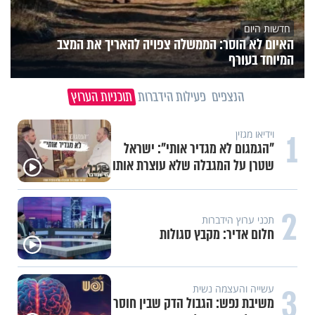
חדשות היום
האיום לא הוסר: הממשלה צפויה להאריך את המצב
המיוחד בעורף
הנצפים
פעילות הידברות
תוכניות הערוץ
1
וידיאו מגזין
"הגמגום לא מגדיר אותי": ישראל
שטרן על המגבלה שלא עוצרת אותו
2
תכני ערוץ הידברות
חלום אדיר: מקבץ סגולות
3
עשייה והעצמה נשית
משיבת נפש: הגבול הדק שבין חוסר