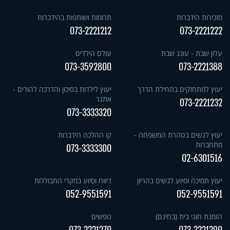
מזכירות הידברות
תרומות ושותפות בהידברות
073-2221212
073-2221222
עלון שבת - עונג שבת
עולם הילדים
073-3592800
073-2221388
יעוץ למתחזקים בתחילת הדרך
יעוץ לילדות בסיכון והדרכה להורים -
אתגר
073-2221232
073-3333320
יעוץ לנשים בטהרת המשפחה -
קו ההלכה הידברות
מתחברות
073-3333300
02-6301516
יעוץ תמיכה וסיוע לנשים בהריון
דיווח וסיוע במקרי התבוללות
052-9551591
052-9551591
הזמנת חוגי בית (בחינם)
נופשים