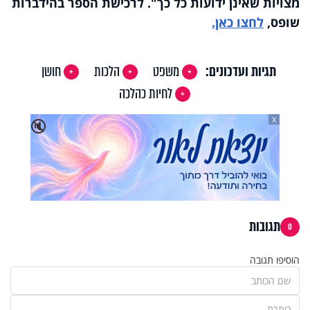
מצויות שאינן ידועות כל כך". לרכישת הספר בהידברות
שופס,
לחצו כאן.
תגיות ועדכונים:
משפט
הלכות
חושן
לחיות כהלכה
X
🔇
תגובות
0
הוסיפו תגובה