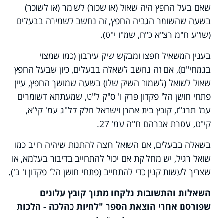
שאם בעל החפץ היה שאול (או שכור) לשומר (או לשוכר)
בשעה שהשומר הגביה החפץ, זה נחשב לשמירה בבעלים
(שו"ע ח"מ רצ"א כ"ח, שמ"ו י"ט).
בענין המשאיל חפצו ומבקש שיק עירבון (כמו שמצוי
בגמחי"ם), אם זה נחשב לשאלה בבעלים, כיון שבעל החפץ
שאול לשואל (לשמור השיק שלו) בשעה שמושך החפץ, עיין
פתחי חושן הל' פקדון פרק ו' ס"ק ל"ט, שמעתתא דשומרים
עמ' תרנ"ז, קובץ בית אהרן וישראל חלק קל"ג עמ' קי"א,
קי"ט, עטרת אברהם ח"ה עמ' 27.
בשאלה בבעלים, אם השואל רוצה להתנות שיהיה חייב כמו
שואל רגיל, יש מחלוקת אם יכול להתחייב בדיבור בעלמא, או
שצריך לעשות קנין כדי להתחייב
(פתחי חושן הל' פקדון ו' ב')
.
השאלות והתשובות נלקחו מתוך קובץ עלונים
שפורסם אחרי הוצאת הספר "לחיות כהלכה - הלכות