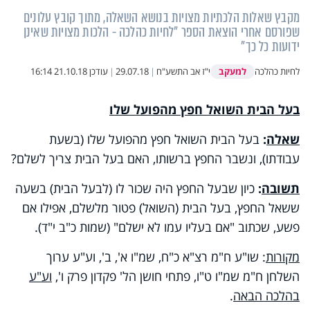
מקבץ שאלות הלכתיות מצויות בנושא השאלה, מתוך קובץ עלונים
שפורסם אחרי הוצאת הספר "לחיות כהלכה - הלכות מצויות שאינן
ידועות כל כך"
למעקב
לחיות כהלכה
י"ז אב התשע"ח
|
29.07.18
|
עודכן
21.10.18 16:14
בעל הבית השואל חפץ מהפועל שלו
שאלה
:
בעל הבית השואל חפץ מהפועל שלו (בשעת
עבודתו), ונשבר החפץ ברשותו, האם בעל הבית צריך לשלם?
תשובה
:
כיון שבעל החפץ היה שכור לו (לבעל הבית) בשעה
ששאל החפץ, בעל הבית (השואל) פטור מלשלם, אפילו אם
פשע, שכתוב "אם בעליו עמו לא ישלם" (שמות כ"ב י"ד).
מקורות
: שו"ע ח"מ רצ"א כ"ח, שמ"ו א', ב', וע"ע ערוך
השלחן ח"מ שמ"ו ט"ו, פתחי חושן הל' פקדון פרק ו',
וע"ע
בהלכה הבאה
.