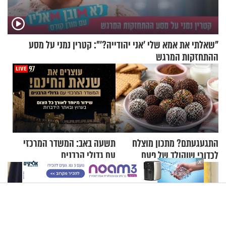
"שאלתי את אמא שלי 'אני יהודייה?'": קטרין נמני על מסע
ההתחזקות המרגש
התגעגעתם? מתכון מוצלח
תשעה באב: המשדר המרכזי
לכדורי שוקולד של פעם
עם גדולי הרבנים
X