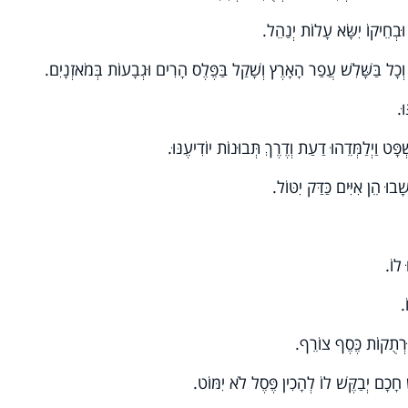
וּבְחֵיקוֹ יִשָּׂא עָלוֹת יְנַהֵל.
ן וְכָל בַּשָּׁלִשׁ עֲפַר הָאָרֶץ וְשָׁקַל בַּפֶּלֶס הָרִים וּגְבָעוֹת בְּמֹאזְנָיִם.
ּ.
פָּט וַיְלַמְּדֵהוּ דַעַת וְדֶרֶךְ תְּבוּנוֹת יוֹדִיעֶנּוּ.
ׁבוּ הֵן אִיִּים כַּדַּק יִטּוֹל.
 לוֹ.
.
 וּרְתֻקוֹת כֶּסֶף צוֹרֵף.
ָכָם יְבַקֶּשׁ לוֹ לְהָכִין פֶּסֶל לֹא יִמּוֹט.