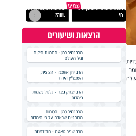
סגולה בבוקר להסרת
במבט לאחור - האם
איך י
קצרים
חששות ופחדים מהבן איש
התקופה הקשה הייתה
שיוד
חי
שווה?
ובכל 
הרצאות ושיעורים
הרב זמיר כהן - התהוות היקום
וגיל העולם
דיות
חמה
הרב ירון אשכנזי - הציצית,
ולה
השכפ"ץ היהודי
הרב יצחק בצרי - גלגול נשמות
ביהדות
הרב זמיר כהן - הכוחות
הרוחניים שבאדם על פי היהדות
הרב שניר גואטה - ההזדמנות