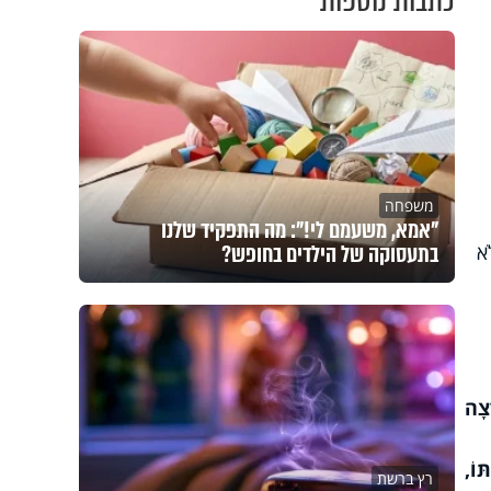
כתבות נוספות
משפחה
"אמא, משעמם לי!": מה התפקיד שלנו
בתעסוקה של הילדים בחופש?
ֹא
ְצָה
ּוֹ,
רץ ברשת