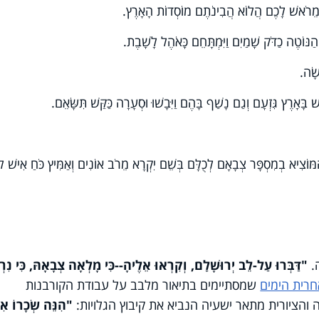
 מֵרֹאשׁ לָכֶם הֲלוֹא הֲבִינֹתֶם מוֹסְדוֹת הָאָרֶץ.
ַנּוֹטֶה כַדֹּק שָׁמַיִם וַיִּמְתָּחֵם כָּאֹהֶל לָשָׁבֶת.
שָׂה.
ָּאָרֶץ גִּזְעָם וְגַם נָשַׁף בָּהֶם וַיִּבָשׁוּ וּסְעָרָה כַּקַּשׁ תִּשָּׂאֵם.
מּוֹצִיא בְמִסְפָּר צְבָאָם לְכֻלָּם בְּשֵׁם יִקְרָא מֵרֹב אוֹנִים וְאַמִּיץ כֹּחַ אִישׁ ל
.
"דַּבְּרוּ עַל-לֵב יְרוּשָׁלִַם, וְקִרְאוּ אֵלֶיהָ--כִּי מָלְאָה צְבָאָהּ, כִּי נִר
רית הימים
שמסתיימים בתיאור מלבב על עבודת הקורבנות
הציורית מתאר ישעיה הנביא את קיבוץ הגלויות:
"הִנֵּה שְׂכָרוֹ אִת