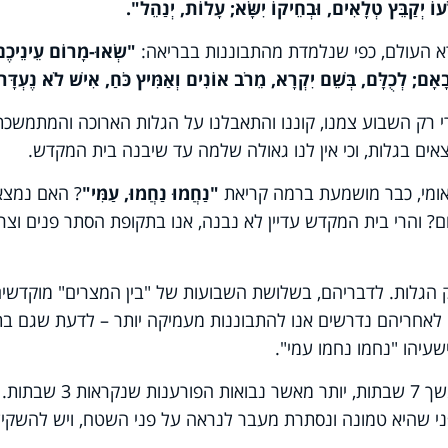
רֹעוֹ יְקַבֵּץ טְלָאִים, וּבְחֵיקוֹ יִשָּׂא; עָלוֹת, יְנַהֵל".
א העולם, כפי שנלמדת מהתבוננות בבריאה:
"שְׂאוּ-מָרוֹם עֵינֵיכֶם
ָאָם; לְכֻלָּם, בְּשֵׁם יִקְרָא, מֵרֹב אוֹנִים וְאַמִּיץ כֹּחַ, אִישׁ לֹא נֶעְדָּר
י רק השבוע צמנו, קוננו והתאבלנו על הגלות הארוכה והמתמשכת
צאים בגלות, וכי אין לנו גאולה שלמה עד שיבנה בית המקדש.
לאומי, כבר מושמעת ברמה קריאת
"נַחֲמוּ נַחֲמוּ, עַמִּי"
? האם נמצא
? והרי בית המקדש עדיין לא נבנה, אנו בתקופת הסתר פנים וצר
 הגלות. לדבריהם, בשלושת השבועות של "בין המצרים" מוקדשי
 לאחריהם נדרשים אנו להתבוננות מעמיקה יותר – לדעת שגם בתו
שעיהו "נחמו נחמו עמי".
זוהי הסיבה שנבואות הנחמה נקראות במשך 7 שבתות, יותר מאשר נבואות הפורענות שנ
 שהיא טמונה ונסתרת מעבר לנראה על פני השטח, ויש להשקי