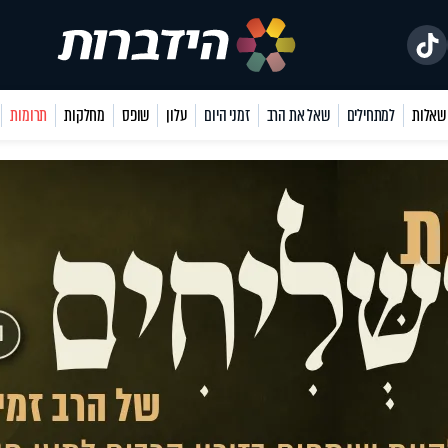
למתחילים
שאל את הרב
זמני היום
עלון
שופס
מחלקות
תרומות