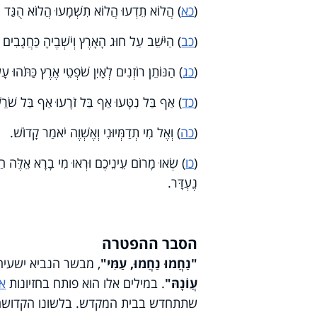
(
כא
) הֲלוֹא תֵדְעוּ הֲלוֹא תִשְׁמָעוּ הֲלוֹא הֻגַּד
(
כב
) הַיֹּשֵׁב עַל חוּג הָאָרֶץ וְיֹשְׁבֶיהָ כַּחֲגָבִים ה
(
כג
) הַנּוֹתֵן רוֹזְנִים לְאָיִן שֹׁפְטֵי אֶרֶץ כַּתֹּהוּ עָ
(
כד
) אַף בַּל נִטָּעוּ אַף בַּל זֹרָעוּ אַף בַּל שֹׁרֵשׁ ב
(
כה
) וְאֶל מִי תְדַמְּיוּנִי וְאֶשְׁוֶה יֹאמַר קָדוֹשׁ.
(
כו
) שְׂאוּ מָרוֹם עֵינֵיכֶם וּרְאוּ מִי בָרָא אֵלֶּה הַ
נֶעְדָּר.
הסבר ההפטרה
"נַחֲמוּ נַחֲמוּ, עַמִּי"
, מבשר הנביא ישעיה
עֲוֺנָהּ"
. במילים אלו הוא פותח בחזיונות
אח
שתתחדש בבית המקדש. בלשונו הקדושה ו