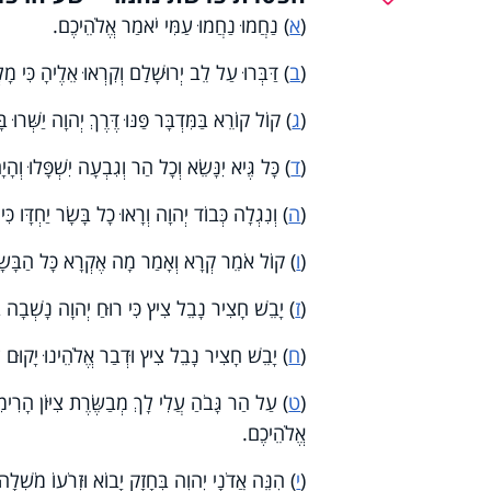
(
א
) נַחֲמוּ נַחֲמוּ עַמִּי יֹאמַר אֱלֹהֵיכֶם.
(
ב
) דַּבְּרוּ עַל לֵב יְרוּשָׁלַ͏ִם וְקִרְאוּ אֵלֶיהָ כִּי מ
(
ג
) קוֹל קוֹרֵא בַּמִּדְבָּר פַּנּוּ דֶּרֶךְ יְהוָה יַשְּׁרוּ
(
ד
) כָּל גֶּיא יִנָּשֵׂא וְכָל הַר וְגִבְעָה יִשְׁפָּלוּ ו
(
ה
) וְנִגְלָה כְּבוֹד יְהוָה וְרָאוּ כָל בָּשָׂר יַחְדָּו כִּי 
(
ו
) קוֹל אֹמֵר קְרָא וְאָמַר מָה אֶקְרָא כָּל הַבָּשָׂר 
(
ז
) יָבֵשׁ חָצִיר נָבֵל צִיץ כִּי רוּחַ יְהוָה נָשְׁבָה 
(
ח
) יָבֵשׁ חָצִיר נָבֵל צִיץ וּדְבַר אֱלֹהֵינוּ יָקוּם 
(
ט
) עַל הַר גָּבֹהַ עֲלִי לָךְ מְבַשֶּׂרֶת צִיּוֹן הָרִימִי
אֱלֹהֵיכֶם.
(
י
) הִנֵּה אֲדֹנָי יְהוִה בְּחָזָק יָבוֹא וּזְרֹעוֹ מֹשְׁלָה ל