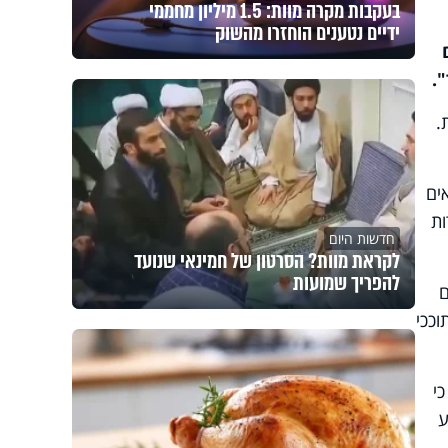
בעקבות מקרה מוות: 1.5 מיליון מחממי
ידיים נטענים הוחזרו מהשוק
".
.
ים
ות
חדשות היום
לקראת מוות? הסרטון של חמינאי שנועד
להפריך שמועות
ם
ככי
קראות 3 שבתות. כי
ע