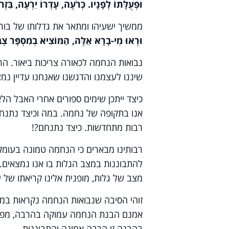
וּפְעֻלָּתוֹ לְפָנָיו. כְּרֹעֶה, עֶדְרוֹ יִרְעֶה, בִּזְ
ממשיך ישעיהו ומתאר את גדלותו של בור
וּרְאוּ מִי-בָרָא אֵלֶּה, הַמּוֹצִיא בְמִסְפָּר צְב
נבואות הנחמה לכאורה צריכות ביאור. הר
שיננו לעצמנו והדגשנו שאנחנו עדיין נמ
כיצד ייתכן שימים ספורים אחרי האבל ה
אנו בתקופה של נחמה. במה וכיצד נתנחם
רבות מתחדשות. כיצד נתנחם?!
רבותינו מבארים כי הנחמה טמונה בעומק
להתבוננות במצב הגלות בו אנו נמצאים.
מצב של גלות, מופנית אלינו קריאתו של י
אמנם הבנת הנחמה עמוקה בהרבה, מפני
בהבנה זו הרבה אמונה והתבוננות.