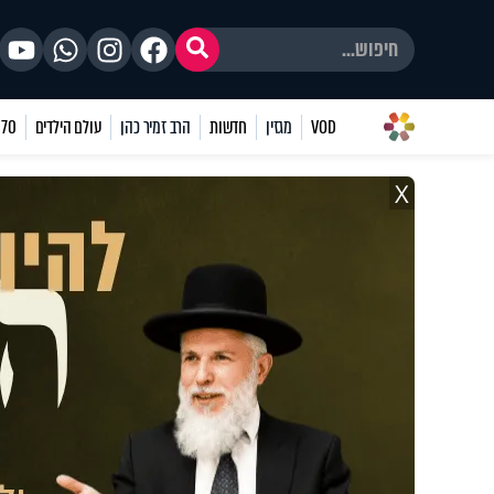
VOD
מגזין
חדשות
הרב זמיר כהן
עולם הילדים
70 שאלות
X