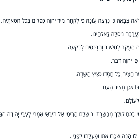
ָלְאָה צְבָאָהּ כִּי נִרְצָה עֲו‍ֹנָהּ כִּי לָקְחָה מִיַּד יְהוָה כִּפְלַיִם בְּכָל חַטֹּאתֶיהָ.
 בָּעֲרָבָה מְסִלָּה לֵאלֹהֵינוּ.
ְהָיָה הֶעָקֹב לְמִישׁוֹר וְהָרְכָסִים לְבִקְעָה.
פִּי יְהוָה דִּבֵּר.
חָצִיר וְכָל חַסְדּוֹ כְּצִיץ הַשָּׂדֶה.
בּוֹ אָכֵן חָצִיר הָעָם.
לְעוֹלָם.
 בַכֹּחַ קוֹלֵךְ מְבַשֶּׂרֶת יְרוּשָׁלָ͏ִם הָרִימִי אַל תִּירָאִי אִמְרִי לְעָרֵי יְהוּדָה הִנֵ
וֹ הִנֵּה שְׂכָרוֹ אִתּוֹ וּפְעֻלָּתוֹ לְפָנָיו.