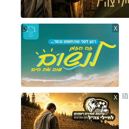
X
🔇
מו
X