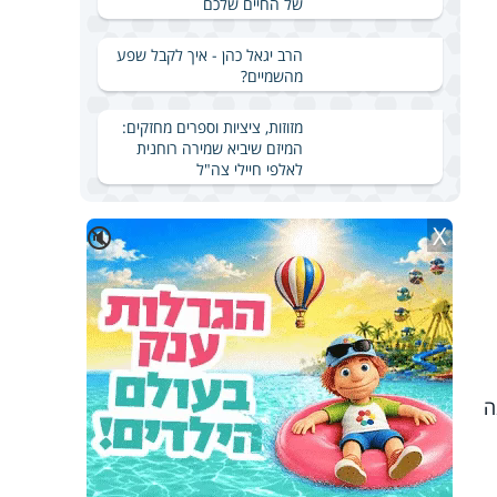
של החיים שלכם
הרב יגאל כהן - איך לקבל שפע
מהשמיים?
מזוזות, ציציות וספרים מחזקים:
המיזם שיביא שמירה רוחנית
לאלפי חיילי צה"ל
X
🔇
ּה