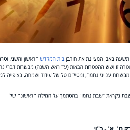
תשעה באב, המציינת את חורבן
בית המקדש
הראשון והשני, וטרג
הפטרה זו ושש ההפטרות הבאות (עד ראש השנה) מבשרות דברי נ
שרות ענייני נחמה, ומטילים טל של עידוד ושמחה, בציפייה לגא
השבת נקראת "שבת נחמו" בהסתמך על המילה הראשונה של
מ', א' - כ"ו: