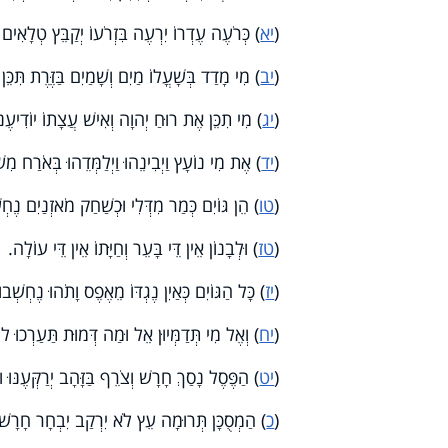
(
יא
) כְּרֹעֶה עֶדְרוֹ יִרְעֶה בִּזְרֹעוֹ יְקַבֵּץ טְלָאִים 
(
יב
) מִי מָדַד בְּשָׁעֳלוֹ מַיִם וְשָׁמַיִם בַּזֶּרֶת תִּכֵּ
(
יג
) מִי תִכֵּן אֶת רוּחַ יְהוָה וְאִישׁ עֲצָתוֹ יוֹדִיעֶנּו
(
יד
) אֶת מִי נוֹעָץ וַיְבִינֵהוּ וַיְלַמְּדֵהוּ בְּאֹרַח מִשְׁ
(
טו
) הֵן גּוֹיִם כְּמַר מִדְּלִי וּכְשַׁחַק מֹאזְנַיִם נֶחְשָ
(
טז
) וּלְבָנוֹן אֵין דֵּי בָּעֵר וְחַיָּתוֹ אֵין דֵּי עוֹלָה.
(
יז
) כָּל הַגּוֹיִם כְּאַיִן נֶגְדּוֹ מֵאֶפֶס וָתֹהוּ נֶחְשְׁבוּ
(
יח
) וְאֶל מִי תְּדַמְּיוּן אֵל וּמַה דְּמוּת תַּעַרְכוּ לוֹ
(
יט
) הַפֶּסֶל נָסַךְ חָרָשׁ וְצֹרֵף בַּזָּהָב יְרַקְּעֶנּוּ
(
כ
) הַמְסֻכָּן תְּרוּמָה עֵץ לֹא יִרְקַב יִבְחָר חָרָשׁ ח