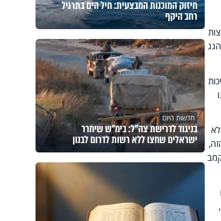
חיזוק המוכנות המבצעית: חיל הים בתרגיל
רחב היקף
צות
הגג
כות
חדשות היום
בניגוד לדרישת צה"ל: בימ"ש שיחרר
אלא
ישראלים שחצו ללא רשות לדרום לבנון
זה,
קמב