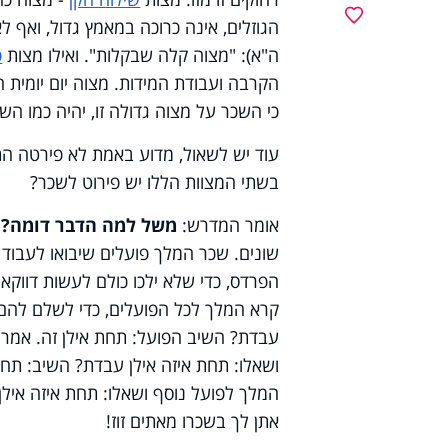
מועדפים
הגוזלים, אינה כרוכה במאמץ גדול, ואף 
ה"א): "מצוה קלה שבקלות". ואילו מצות
כ
הקרבה ועבודת המידות. מצוה יום יומית 
כי השכר על מצוה גדולה זו, יהיה כמו הש
עוד יש לשאול, מדוע באמת לא פירטה הת
בשתי המצוות הללו יש פירוט לשכר?
אומר המדרש:
משל למה הדבר דומה?
ל
שונים. שכר המלך פועלים שיבואו לעבוד
הפרדס, כדי שלא ילכו כולם לעשות דווקא
קרא המלך לכל הפועלים, כדי לשלם להם 
עבדת? השיב הפועל: תחת אילן זה. אמר ל
ושאלו: תחת איזה אילן עבדת? השיב: תחת א
המלך לפועל נוסף ושאלו: תחת איזה אילן
אתן לך בשכרו מאתים זוז!