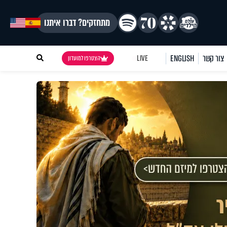
מתחזקים? דברו איתנו
צור קשר
ENGLISH
LIVE
הצטרפו למועדון