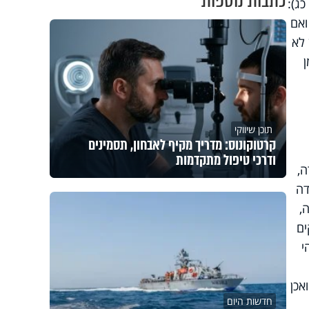
כתבות נוספות
כג):
ואם
 לא
ן
תוכן שיווקי
קרטוקונוס: מדריך מקיף לאבחון, תסמינים
ודרכי טיפול מתקדמות
ה,
דה
,
ים
י
אכן
חדשות היום