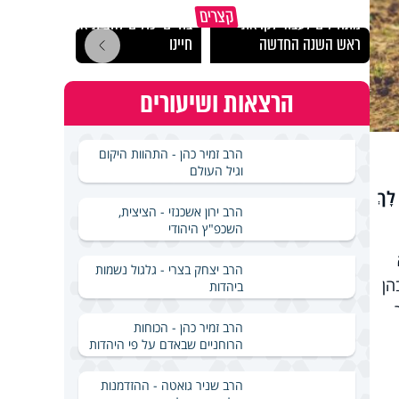
הרגעים הקשים ביותר
"הגמג
קצרים
מתחילים לעבוד לקראת
בחיים יכולים להצית את
ישרא
ראש השנה החדשה
חיינו
שלא 
הרצאות ושיעורים
הרב זמיר כהן - התהוות היקום
וגיל העולם
לָךְ
הרב ירון אשכנזי - הציצית,
השכפ"ץ היהודי
הרב יצחק בצרי - גלגול נשמות
הן
ביהדות
הרב זמיר כהן - הכוחות
הרוחניים שבאדם על פי היהדות
הרב שניר גואטה - ההזדמנות