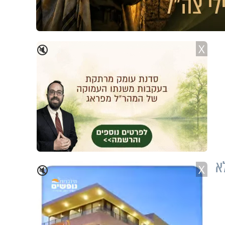
X
🔇
א
X
🔇