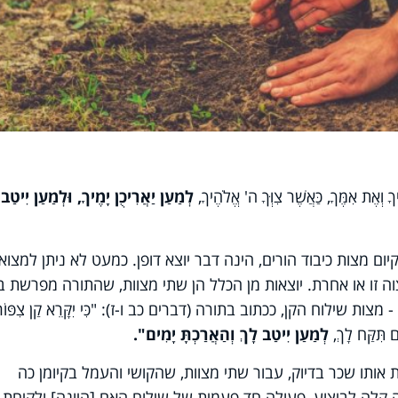
 אִמֶּךָ, כַּאֲשֶׁר צִוְּךָ ה' אֱלֹהֶיךָ,
לְמַעַן יַאֲרִיכֻן יָמֶיךָ, וּלְמַעַן יִיטַב 
 מצות כיבוד הורים, הינה דבר יוצא דופן. כמעט לא ניתן למצוא
ה זו או אחרת. יוצאות מן הכלל הן שתי מצוות, שהתורה מפרשת ב
ת שילוח הקן, ככתוב בתורה (דברים כב ו-ז): "כִּי יִקָּרֵא קַן צִפּוֹר
ם תִּקַּח לָךְ,
לְמַעַן יִיטַב לָךְ וְהַאֲרַכְתָּ יָמִים".
אותו שכר בדיוק, עבור שתי מצוות, שהקושי והעמל בקיומן כה
 קלה לביצוע, פעולה חד פעמית של שילוח האם [היונה] ולקיחת