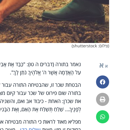
(צילום: shutterstock)
א
נאמר בתורה (דברים ה טו): "כַּבֵּד אֶת אָבִיךָ וְאֶת
א
עַל הָאֲדָמָה אֲשֶׁר ה' אֱלֹהֶיךָ נֹתֵן לָךְ".
פייסבוק
הבטחת שכר זו, שהבטיחה התורה עבור קיום
בתורה שום פירוט של שכר עבור קיום מצו
הדפסה
את שכרן: האחת - כיבוד אב ואם, והשניה - מצו
לְפָנֶיךָ... שַׁלֵּחַ תְּשַׁלַּח אֶת הָאֵם, וְאֶת הַבָּנִי
ווטסאפ
מפליא מאוד לראות כי התורה מבטיחה את 
רחוקים זו מזו: מצות
שילוח הקן
- מצוה כה