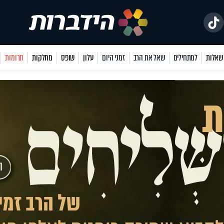
למתחילים
שאל את הרב
זמני היום
עלון
שופס
מחלקות
תרומות