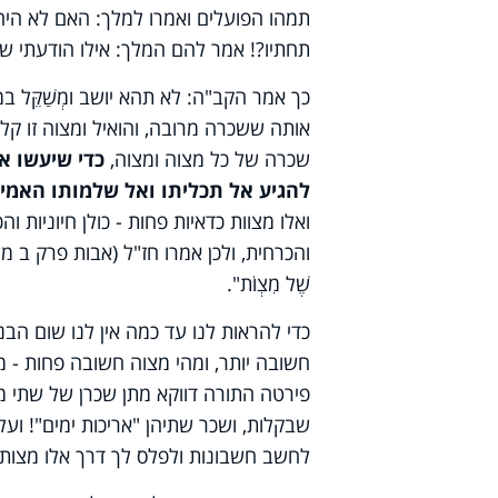
תמהו הפועלים ואמרו למלך: האם לא היה 
תחתיו?! אמר להם המלך: אילו הודעתי שכר
כך אמר הקב"ה: לא תהא יושב ומְשַׁקֵּל ב
אותה ששכרה מרובה, והואיל ומצוה זו קל
שכרה של כל מצוה ומצוה,
כדי שיעשו א
להגיע אל תכליתו ואל שלמותו האמי
ואלו מצוות כדאיות פחות - כולן חיוניות 
והכרחית, ולכן אמרו חז"ל (אבות פרק ב משנה א): "וֶהֱ
שֶׁל מִצְוֹת".
כדי להראות לנו עד כמה אין לנו שום הב
חשובה יותר, ומהי מצוה חשובה פחות - מ
פירטה התורה דווקא מתן שכרן של שתי מצ
שבקלות, ושכר שתיהן "אריכות ימים"! וע
לחשב חשבונות ולפלס לך דרך אלו מצות לקיים ו