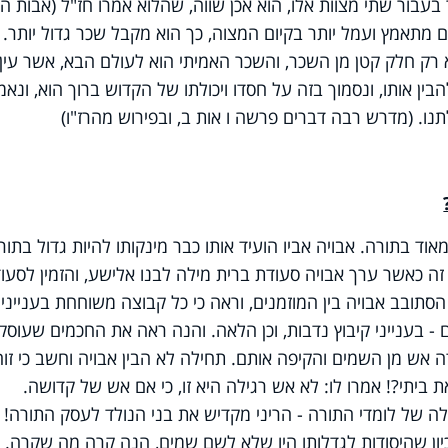
בעבור שתי מצוות אלו, הוא אכן שווה, שהלוא אמרו חז"ל (אבות ה 
 מתאמץ ועמל יותר בקיום המצוה, כך הוא מקבל שכר גדול יותר. 
 רק חלק קטן מן השכר, והשכר האמיתי הוא לעולם הבא, אשר עין
בין אותו, ונסמוך בזה על חסדו ויכולתו של הקדוש ברוך הוא, ונאמ
ו. (מדרש רבה דברים פרשה ו אות ב, ובפירוש מהרז"ו)
וד בתורה. אבויה אביו הועיד אותו כבר מינקותו להיות גדול בתור
זה כאשר ערך אבויה סעודת ברית מילה לבנו אלישע, והזמין לסעו
הסתובב אבויה בין המוזמנים, וראה כי כל קבוצה משוחחת בענייניה
 - בענייני קיבוץ נדבות, וכן הלאה. והנה ראה את החכמים שעוסק
ה אש מן השמים והקיפה אותם. תחילה לא הבין אבויה וחשב כי זוה
ביתי?! אמרו לו: לא אש רגילה היא זו, כי אם אש של קדושה.
לה של לומדי התורה - הריני מקדיש את בני הנולד לעסק התורה! ו
כיון שהיסודות לגדלותו היו שלא לשם שמים, הנה קרה מה שקרה.