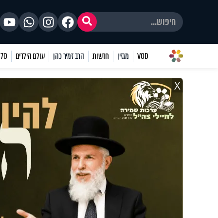
VOD
מגזין
חדשות
הרב זמיר כהן
עולם הילדים
70 שאלות
X