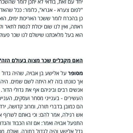
יחד עם זאת, בודאי לא יתכן לומר שהשכר 
"לפום צערא - אגרא", כלומר: ככל שהאדם
כן בהכרח לומר ששכר האריכות ימים, הוא
ראתה, ואין לנו שום יכולת לנסות לתאר ולה
הוא בעל מלאכתנו שישלם לנו שכר פעולתנ
האם מקבלים שכר מצוה בעולם הזה?
מסופר
על אלישע בן אבויה, שהיה גדול מא
אך כוונתו בזה לא היתה לשם שמים. היה 
אנשים רבים וביניהם אף את גדולי הדור. 
העשירים - בענייני מסחר ועסקים, העניים
הם כמובן בדברי תורה, ומרוב קדושה, ירד
אש רגילה, אמר להם: וכי באתם לשרוף את 
התפעל אבויה ואמר: אם זהו הכבוד והגדו
גדל אלישע והיה לגדול בתורה. ואולם, מ