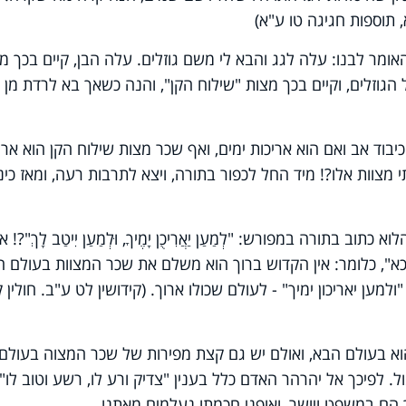
 תוספות חגיגה טו ע"א)
ומר לבנו: עלה לגג והבא לי משם גוזלים. עלה הבן, קיים בכך מ
הגוזלים, וקיים בכך מצות "שילוח הקן", והנה כשאך בא לרדת מן 
בוד אב ואם הוא אריכות ימים, ואף שכר מצות שילוח הקן הוא ארי
 מצוות אלו?! מיד החל לכפור בתורה, ויצא לתרבות רעה, ומאז כינו
 בתורה במפורש: "לְמַעַן יַאֲרִיכֻן יָמֶיךָ, וּלְמַעַן יִיטַב לָךְ"?! 
כא", כלומר: אין הקדוש ברוך הוא משלם את שכר המצוות בעולם ה
ולמען יאריכון ימיך" - לעולם שכולו ארוך. (קידושין לט ע"ב. חולין 
הוא בעולם הבא, ואולם יש גם קצת מפירות של שכר המצוה בעולם
 לפיכך אל יהרהר האדם כלל בענין "צדיק ורע לו, רשע וטוב לו",
הם במשפט ויושר, ואופני חכמתו נעלמים מאתנו.