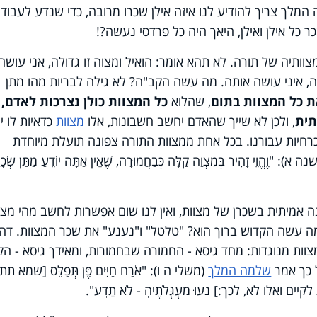
המלך צריך להודיע לנו איזה אילן שכרו מרובה, כדי שנדע לעבוד
 כל אילן ואילן, היאך היה כל פרדסי נעשה?!
מצוותיה של תורה. לא תהא אומר: הואיל ומצוה זו גדולה, אני עושה
ה, איני עושה אותה. מה עשה הקב"ה? לא גילה לבריות מהו מתן
ת כל המצוות בתום
, שהלוא
כל המצוות כולן נצרכות לאדם, 
תית
, ולכן לא שייך שהאדם יחשב חשבונות, אלו
מצוות
כדאיות לו י
והכרחיות עבורנו. בכל אחת ממצוות התורה צפונה תועלת מיוחדת
וֵי זָהִיר בְּמִצְוָה קַלָּה כְּבַחֲמוּרָה, שֶׁאֵין אַתָּה יוֹדֵעַ מַתַּן שְׂכָר
נה אמיתית בשכרן של מצוות, ואין לנו שום אפשרות לחשב מהי מצו
ה עשה הקדוש ברוך הוא? "טלטל" ו"נענע" את שכר המצוות. דהיי
וות מנוגדות: מחד גיסא - החמורה שבחמורות, ומאידך גיסא - ה
ל כך אמר
שלמה המלך
(משלי ה ו): "אֹרַח חַיִּים פֶּן תְּפַלֵּס [שמא ת
אלו לא, לכך:] נָעוּ מַעְגְּלֹתֶיהָ - לֹא תֵדָע".