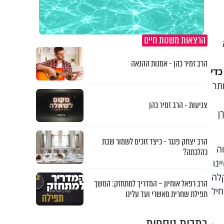
הרצאות משנות חיים
הרב זמיר כהן - אמנות ההנאה
כדי
ותר
צניעות - הרב זמיר כהן
ָן
הרב יצחק פנגר - כיצד זוכים לשמור שבת
ה
כהלכתה?
נו
קלה
הרב רפאל אוחיון – המדריך למתחזק: המשך
תחיל
תפילת שחרית מאשרי ועד עלינו