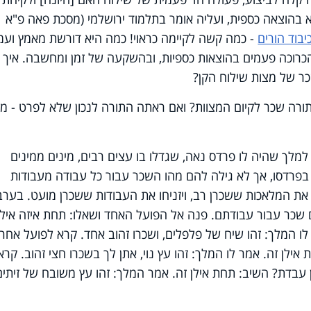
לא בהוצאה כספית, ועליה אומר בתלמוד ירושלמי (מסכת פאה פ"א
יבוד הורים
- כמה קשה לקיימה כראוי! כמה היא דורשת מאמץ ועמ
הכרוכה פעמים בהוצאות כספיות, ובהשקעה של זמן ומחשבה. איך י
כר של מצות שילוח הקן?
ורה שכר לקיום המצוות? ואם ראתה התורה לנכון שלא לפרט - מד
מלך שהיה לו פרדס נאה, שגדלו בו עצים רבים, מינים ממינים
 בפרדסו, אך לא גילה להם מהו השכר עבור כל עבודה מעבודות
 את המלאכות ששכרן רב, ויזניחו את העבודות ששכרן מועט. בערב
שכר עבור עבודתם. פנה אל הפועל האחד ושאלו: תחת איזה אילן
ו המלך: זהו שיח של פלפלים, ושכרו זהוב אחד. קרא לפועל אחר
ילן זה. אמר לו המלך: זהו עץ נוי, אתן לך בשכרו חצי זהוב. קרא
 עבדת? השיב: תחת אילן זה. אמר המלך: זהו עץ משובח של זיתים