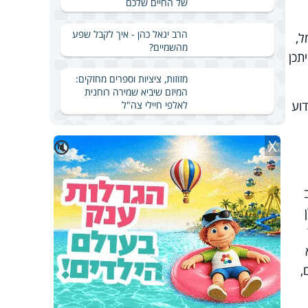
של החיים שלכם
הרב יגאל כהן - איך לקבל שפע
ל,
מהשמיים?
תכן
מזוזות, ציציות וספרים מחזקים:
המיזם שיביא שמירה רוחנית
וע
לאלפי חיילי צה"ל
X
🔇
,