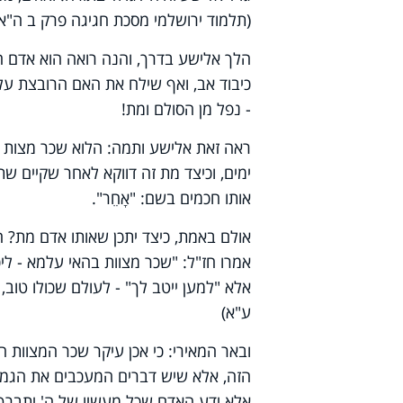
(תלמוד ירושלמי מסכת חגיגה פרק ב ה"א,
הלך אלישע בדרך, והנה רואה הוא אדם הא
כיבוד אב, ואף שילח את האם הרובצת על 
- נפל מן הסולם ומת!
ראה זאת אלישע ותמה: הלוא שכר מצות כי
ימים, וכיצד מת זה דווקא לאחר שקיים שתי
אותו חכמים בשם: "אָחֵר".
אולם באמת, כיצד יתכן שאותו אדם מת? הלוא כתוב
אמרו חז"ל: "שכר מצוות בהאי עלמא - לי
אלא "למען ייטב לך" - לעולם שכולו טוב, "
ע"א)
ובאר המאירי: כי אכן עיקר שכר המצוות 
הזה, אלא שיש דברים המעכבים את הגמול.
אלא ידע האדם שכל מעשיו של ה' יתברך 