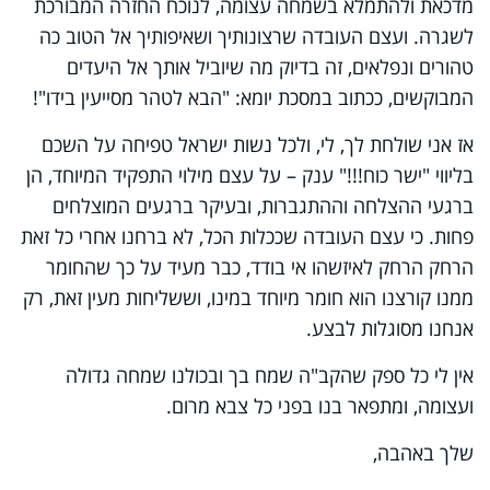
מדכאת ולהתמלא בשמחה עצומה, לנוכח החזרה המבורכת
לשגרה. ועצם העובדה שרצונותיך ושאיפותיך אל הטוב כה
טהורים ונפלאים, זה בדיוק מה שיוביל אותך אל היעדים
המבוקשים, ככתוב במסכת יומא: "הבא לטהר מסייעין בידו"!
אז אני שולחת לך, לי, ולכל נשות ישראל טפיחה על השכם
בליווי "ישר כוח!!!" ענק – על עצם מילוי התפקיד המיוחד, הן
ברגעי ההצלחה וההתגברות, ובעיקר ברגעים המוצלחים
פחות. כי עצם העובדה שככלות הכל, לא ברחנו אחרי כל זאת
הרחק הרחק לאיזשהו אי בודד, כבר מעיד על כך שהחומר
ממנו קורצנו הוא חומר מיוחד במינו, וששליחות מעין זאת, רק
אנחנו מסוגלות לבצע.
אין לי כל ספק שהקב"ה שמח בך ובכולנו שמחה גדולה
ועצומה, ומתפאר בנו בפני כל צבא מרום.
שלך באהבה,