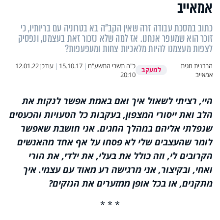
אמאייב
כתוב במסכת עבודה זרה שאין הקב"ה בא בטרוניה עם בריותיו, כי
זוכר הוא שמעפר אנחנו. אז למה שלא נזכור זאת בעצמנו, ונפסיק
לצפות מעצמנו להיות מלאכיות צחות ומעפעפות?
הרבנית חגית
כ"ה תשרי התשע"ח
|
15.10.17
|
עודכן
12.01.22
למעקב
אמאייב
20:10
היי, רציתי לשאול איך ואם באמת אפשר לנקות את
הלב ואת ייסורי המצפון, בעקבות כל הטעויות והכעסים
שנפלתי אליהם במהלך החגים. אני חושבת שאפשר
לומר שהעצבים שלי לא פסחו על אף אחד מהאנשים
הקרובים לי, וזה כולל את בעלי, את ילדי, את הורי
ואחי, ובקיצור, אני מרגישה רע מאוד עם עצמי. איך
מתקנים, או בכל אופן ממזערים את הנזקים?
* * *