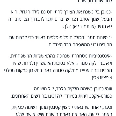
לחג-שבת-חג-שבת.
-כמובן בל נשכח את הצורך להתייחס גם לילד הגדול, הוא
הבעל, שמן הסתם רצה שדברים יתנהלו בדרך מסוימת, וזה
לא תמיד (או תמיד לא) הלך.
-ניסיונות תמרון הכוללים פליפ-פלפים באוויר כדי לרצות את
ההורים ובני המשפחה מכל הצדדים.
-אינטנסיביות מסחררת שכרוכה בהתאשפזות המשפחתית,
ולא במחלקה סגורה, אלא בסוכת האושפיזין (למרות שהיו
מצבים בהם אפילו מחלקה סגורה באה בחשבון כמקום מפלט
אופציונאלי).
וזוהי כמובן רשימה חלקית בלבד, של משימה
ספורט-אקסטרימית במיוחד, לה זכינו בחודשים האחרונים.
וכעת, לאחר שהבאתי קמצוץ קטנטן מתוך רשימה ענקית,
תאמרי לי את, האם את באמת חושבת שיש אישה שלא