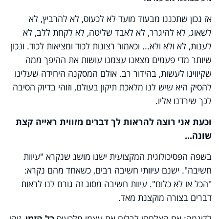
אז נכון שתכננו מבעוד מועד לא לכעוס, לא להרביץ, לא
לשאוג, לא להיגרר, לא לאבד שליטה, לא לקחת ללב, לא
לענות, לא ולא ולא... וכאמור רצונות לכוד ומציאות לכוד. ונכון
שיותר מדי פעמים מצאנו עצמנו עושות את ההיפך ממה
שקיווינו לעשות, בהידור רב. אולם המסקנה היחידה שעלינו
להסיק היא שיש לנו מלאכת תיקון בעולם, וזוהי בדיוק הסיבה
לכך שירדנו אליו.
וכעת אני רוצה להראות לך דברים מזווית ראייה קצת
שונה...
בשפה הפסיכולוגית המקצועית ישנו מושג שנקרא "עיוות
חשיבה". ישנם עיוותי חשיבה רבים, כשאחד מהם נקרא:
"הכל או לא כלום". עיוות חשיבה מסוג זה גורם לנו לראות
דברים בצורה מוקצנת מאד.
לדוגמה: אם הצלחתי לבלום את עצמי מלכעוס
כל הזמן
, זוהי