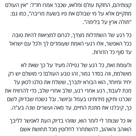
קצותיהם, החזקת עולם ומלואו, שכבר אמרו חז"ל: "אין העולם
מתקיים אלא על מי שבולם את פיו בשעת מריבה", כמו גם:
"תולה ארץ על בלימה".
כל רגע של השתדלות מצדך, לגרום למציאות להיות טובה
ככל האפשר, אלו רגעי האמת שעומדים לך ולכל עם ישראל
עד סוף כל הדורות.
ולעומת זאת, כל רגע של נפילה מעיד על כך שאת לא
מושלמת, וזה בסדר גמור, זהו טבע העולם! כי מושלם יש רק
יחיד ומיוחד, הוא הבורא יתברך, ששלח את כולנו לכאן על
מנת לעבוד, רגע אחרי רגע, שלב אחרי שלב, כדי להרוויח את
שכרנו ותיקון מידותינו בעמל וביושר. ובל נשכח שבדיוק לשם
כך, קיבלנו את מתנת החיים, עד מאה ועשרים שנה בע"ה.
אז כל שנותר לי לומר הוא, שזוהי בדיוק העת לאפשר לליבך
האוהב והאהוב, להשתחרר לחלוטין מכל תחושת אשם