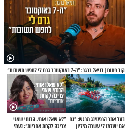
קוד פתוח | דניאל ברגר: "ה-7 באוקטובר גרם לי לחפש תשובות"
בעל אתר הרפטינג מרגש: "גם
"לא שאלו אותי. הבנתי שאני
אם ישלמו לי עשרה מיליון
צריכה לקחת אחריות": נעמי