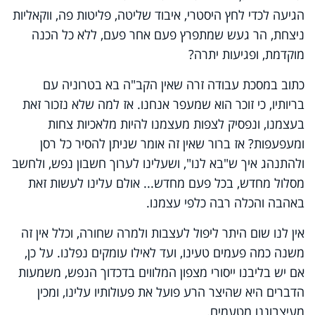
הגיעה לכדי לחץ היסטרי, איבוד שליטה, פליטות פה, ווקאליות
ניצחת, הר געש שמתפרץ פעם אחר פעם, ללא כל הכנה
מוקדמת, ופגיעות יתרה?
כתוב במסכת עבודה זרה שאין הקב"ה בא בטרוניה עם
בריותיו, כי זוכר הוא שמעפר אנחנו. אז למה שלא נזכור זאת
בעצמנו, ונפסיק לצפות מעצמנו להיות מלאכיות צחות
ומעפעפות? אז ברור שאין זה אומר שניתן להסיר כל רסן
ולהתנהג איך ש"בא לנו", ושעלינו לערוך חשבון נפש, ולחשב
מסלול מחדש, בכל פעם מחדש... אולם עלינו לעשות זאת
באהבה והכלה רבה כלפי עצמנו.
אין לנו שום היתר ליפול לעצבות ולמרה שחורה, וכלל אין זה
משנה כמה פעמים טעינו, ועד לאילו עומקים נפלנו. על כן,
אם יש בליבנו ייסורי מצפון המלווים בדכדוך הנפש, משמעות
הדברים היא שהיצר הרע פועל את פעולותיו עלינו, ומכין
מעיצבוננו מטעמים.