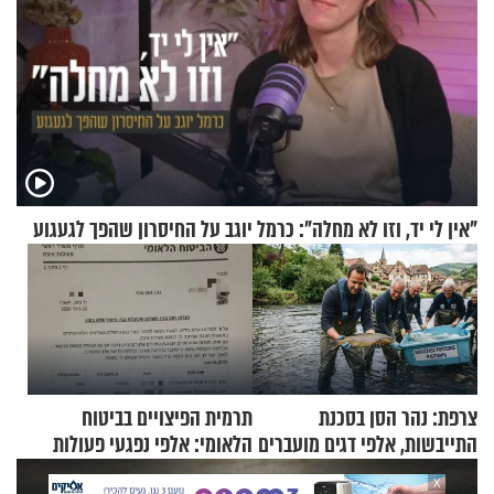
"אין לי יד, וזו לא מחלה": כרמל יוגב על החיסרון שהפך לגעגוע
צרפת: נהר הסן בסכנת
תרמית הפיצויים בביטוח
התייבשות, אלפי דגים מועברים
הלאומי: אלפי נפגעי פעולות
במבצעי חילוץ
איבה קיבלו כספים במירמה
X