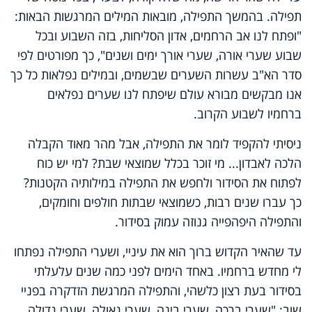
תפילה. בהמשך התפילה, מובאות המילים המרגשות הבאות:
"ופתח לנו אב הרחמים, אדון הסליחות, בזה השבוע ובכל
שבוע שערי אורה, שערי אורך ימים ושנים", כך מפורטים לפי
סדר הא"ב עשרות השערים שבשמים, ובמילים נפלאות כל כך
אנו מבקשים מבורא עולם שיפתח לנו שערים נפלאים
ברחמיו לשבוע הקרוב.
ניסיתי להקפיד לומר את התפילה, אבל מהר מאוד הקבלה
הלכה לאבדון... מי זוכר בכלל שמוצאי שבת? למי יש כוח
לפתוח את הסידור ולחפש את התפילה במילותיה הקטנות?
כך עברו שנים רבות, כשמוצאי שבתות חולפים וחומקים,
והתפילה היפהפייה גנוזה עמוק בסידור.
עד שהאיר הקדוש ברוך הוא את עיניי, ושערי התפילה נפתחו
לי מחדש ברחמיו. באחד הימים לפני כמה שנים עלעלתי
בסידור בעת רצון כלשהי, והתפילה המרגשת הזדקרה בפניי
שוב: "שערי ברכה, שערי בינה, שערי גאולה, שערי גדולה,