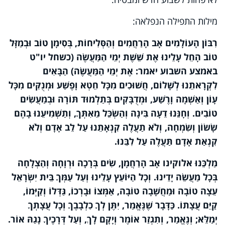
מילות התפילה הנפלאה:
רִבּוֹן הָעוֹלָמִים אָב הָרַחֲמִים וְהַסְּלִיחוֹת, בְּסִימָן טוֹב וּבְמַזָּל
טוֹב הָחֵל עָלֵינוּ אֶת שֵׁשֶׁת יְמֵי הַמַּעֲשֶׂה (כשחל יו"ט
באמצע השבוע יאמר: אֶת יְמֵי הַמַּעֲשֶׂה) הַבָּאִים
לִקְרָאתֵנוּ לְשָׁלוֹם, חֲשׁוּכִים מִכָּל חֵטְא וָפֶשַׁע וּמְנֻקִּים מִכָּל
עָוֹן וְאַשְׁמָה וָרֶשַׁע, וּמְדֻבָּקִים בְּתַלְמוּד תּוֹרָה וּבְמַעֲשִׂים
טוֹבִים. וְחָנֵּנוּ דֵעָה בִּינָה וְהַשְׂכֵּל מֵאִתְּךָ, וְתַשְׁמִיעֵנוּ בָהֶם
שָׂשׂוֹן וְשִׂמְחָה, וְלֹא תַעֲלֶה קִנְאָתֵנוּ עַל לֵב אָדָם וְלֹא
קִנְאַת אָדָם תַּעֲלֶה עַל לִבֵּנוּ.
מַלְכֵּנוּ אלוקינו אָב הָרַחֲמָן, שִׂים בְּרָכָה וּרְוָחָה וְהַצְלָחָה
בְּכָל מַעֲשֵׂה יָדֵינוּ. וְכָל הַיּוֹעֵץ עָלֵינוּ וְעַל עַמְּךָ בֵּית יִשְׂרָאֵל
עֵצָה טוֹבָה וּמַחֲשָׁבָה טוֹבָה, אַמְּצוֹ וּבָרְכוֹ, גַּדְּלוֹ וְקַיְּמוֹ,
קַיֵּם עֲצָתוֹ. כַּדָּבָר שֶׁנֶּאֱמַר, יִתֶּן לְךָ כִלְבָבֶךָ וְכָל עֲצָתְךָ
יְמַלֵּא; וְנֶאֱמַר, וְתִגְזַר אוֹמֶר וְיָקָם לָךְ, וְעַל דְּרָכֶיךָ נָגַהּ אוֹר.