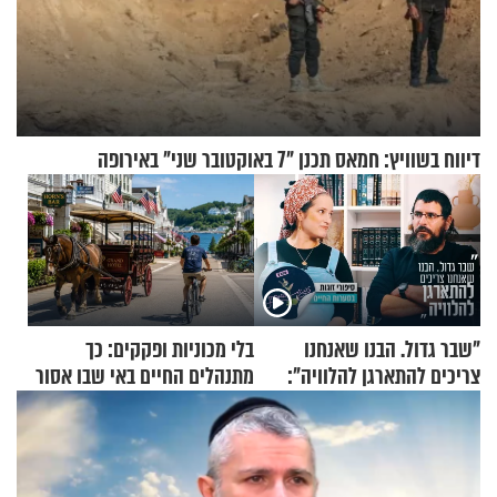
דיווח בשוויץ: חמאס תכנן "7 באוקטובר שני" באירופה
"שבר גדול. הבנו שאנחנו
בלי מכוניות ופקקים: כך
צריכים להתארגן להלוויה":
מתנהלים החיים באי שבו אסור
זוגיות במבחן, הפעם עם מרים
לנהוג כבר יותר מ-120 שנה
וגד דנינו