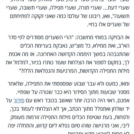
שערי דעת... שערי תורה, שערי תפילה, שערי תשובה, שערי
תשועה", וואו, ריבונו של עולם! כמה שאני זקוקה לפתיחתם
של שערים אלו בחיי.
אז הבזיקה במוחי מחשבה: "הרי השערים מסודרים לפי סדר
הא"ב, ואת ממילא, כל מוצ"ש, נאבקת בערימת הכלים
שהתגבהה במשך היממה הקדושה האחרונה. אז מה אכפת
לך, במקום לספור את הצלחות שעוד נותרו בכיור, למלמל את
מילות התפילה הקדושות, המרגיעות והנפלאות הללו?"
ומאז, כמעט ולא עבר שבוע שפספסתי את התפילה, שלאחר
מספר שבועות מתוך הסידור היא כבר שגורה על שפתיי.
אמנם, ראוי היה הרבה יותר שאשב בכובד ראש עם
סידור
על
יד שולחן ואתפלל מתוך הכתב, אך לא הצלחתי לעמוד בכך,
ולפחות, בעת שטיפת הכלים מילות התפילה זורמות מעומק
ליבי, ואני מרגישה שזהו סיום נפלא ליום קדוש, והתחלה יפה
לא פחות לשבוע חדש ומבטיח.