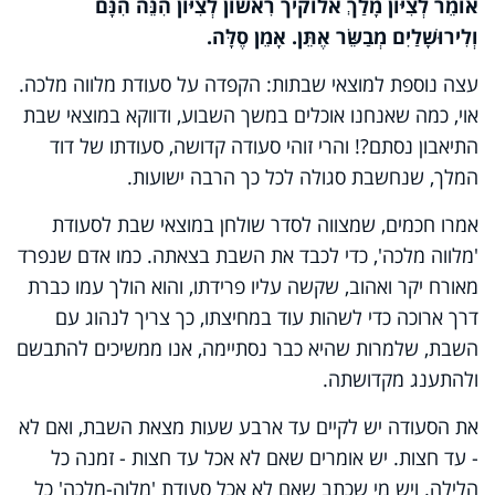
אוֹמֵר לְצִיּוֹן מָלַךְ אלוקיך רִאשׁוֹן לְצִיּוֹן הִנֵּה הִנָּם
וְלִירוּשָׁלַיִם מְבַשֵּׂר אֶתֵּן. אָמֵן סֶלָּה.
עצה נוספת למוצאי שבתות: הקפדה על סעודת מלווה מלכה.
אוי, כמה שאנחנו אוכלים במשך השבוע, ודווקא במוצאי שבת
התיאבון נסתם?! והרי זוהי סעודה קדושה, סעודתו של דוד
המלך, שנחשבת סגולה לכל כך הרבה ישועות.
אמרו חכמים, שמצווה לסדר שולחן במוצאי שבת לסעודת
'מלווה מלכה', כדי לכבד את השבת בצאתה. כמו אדם שנפרד
מאורח יקר ואהוב, שקשה עליו פרידתו, והוא הולך עמו כברת
דרך ארוכה כדי לשהות עוד במחיצתו, כך צריך לנהוג עם
השבת, שלמרות שהיא כבר נסתיימה, אנו ממשיכים להתבשם
ולהתענג מקדושתה.
את הסעודה יש לקיים עד ארבע שעות מצאת השבת, ואם לא
- עד חצות. יש אומרים שאם לא אכל עד חצות - זמנה כל
הלילה. ויש מי שכתב שאם לא אכל סעודת 'מלוה-מלכה' כל