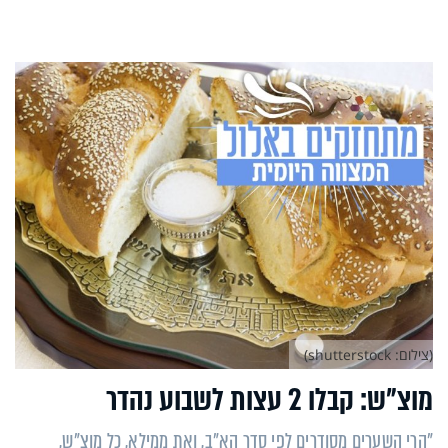
(צילום: shutterstock)
מוצ"ש: קבלו 2 עצות לשבוע נהדר
"הרי השערים מסודרים לפי סדר הא"ב, ואת ממילא, כל מוצ"ש,