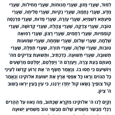
לִמּוּד, שַׁעֲרֵי מָזוֹן, שַׁעֲרֵי מְנוּחוֹת, שַׁעֲרֵי מְחִילוֹת, שַׁעֲרֵי
מַדָּע, שַׁעֲרֵי נֶחָמָה, שַׁעֲרֵי נְקִיּוּת, שַׁעֲרֵי סְלִיחָה, שַׁעֲרֵי
סִיַּעְתָּא דִשְׁמַיָּא, שַׁעֲרֵי עֶזְרָה, שַׁעֲרֵי פְדוּת, שַׁעֲרֵי פַרְנָסָה
טוֹבָה, שַׁעֲרֵי צְדָקָה, שַׁעֲרֵי צָהֳלָה, שַׁעֲרֵי קְדוּשָׁה, שַׁעֲרֵי
קוֹמְמִיוּת, שַׁעֲרֵי רַחֲמִים, שַׁעֲרֵי רָצוֹן, שַׁעֲרֵי רְפוּאָה
שְׁלֵמָה, שַׁעֲרֵי שָׁלוֹם, שַׁעֲרֵי שִׂמְחָה, שַׁעֲרֵי שְׁמוּעוֹת
טוֹבוֹת, שַׁעֲרֵי שַׁלְוָה, שַׁעֲרֵי תוֹרָה, שַׁעֲרֵי תְפִלָּה, שַׁעֲרֵי
תְשׁוּבָה, שַׁעֲרֵי תְשׁוּעָה. כְּדִכְתִיב, וּתְשׁוּעַת צַדִּיקִים מה'
מָעוּזָם בְּעֵת צָרָה, וַיַּעַזְרֵם ה' וַיְפַלְּטֵם, יְפַלְּטֵם מֵרְשָׁעִים
וְיוֹשִׁיעֵם כִּי חָסוּ בוֹ. וְנֶאֱמַר חָשַׂף ה' אֶת זְרוֹעַ קָדְשׁוֹ לְעֵינֵי
כָּל הַגּוֹיִם וְרָאוּ כָּל אַפְסֵי אָרֶץ אֵת יְשׁוּעַת אלוקינו וְנֶאֱמַר
קוֹל צוֹפַיִךְ נָשְׂאוּ קוֹל יַחְדָּו יְרַנֵּנוּ, כִּי עַיִן בְּעַיִן יִרְאוּ בְּשׁוּב
ה' צִיּוֹן.
וְקַיֶּם לָנוּ ה' אלוקינו מִקְרָא שֶׁכָּתוּב, מַה נָּאווּ עַל הֶהָרִים
רַגְלֵי מְבַשֵּׂר מַשְׁמִיעַ שָׁלוֹם מְבַשֵּׂר טוֹב מַשְׁמִיעַ יְשׁוּעָה