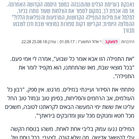
נאבקת בערימת הכלים שהתגבהה במשך היממה הקדושה האחרונה.
אז מה אכפת לך, במקום לספור את הצלחות שעוד נותרו בכיור,
למלמל את מילות התפילה הקדושות, המרגיעות והנפלאות הללו?"
ההמלצה היומית: הקדישו דקות ספורות במוצאי שבת וזכו לשבוע
מבורך
למעקב
הידברות
י' אלול התשע"ז
|
01.09.17
|
עודכן
25.08.18 22:28
"את התפילה הזו אבא אומר כל שבוע", אמרה לי אמי פעם.
"בכל מוצאי שבת, מאז שהתחתנו, הוא מקפיד לומר את
התפילה".
פתחתי את הסידור ועיינתי במילים. מרגש. אין ספק. "רבון כל
העולמים, אב הרחמים והסליחות, בסימן טוב ובמזל טוב החל
עלינו את ששת ימי המעשה הבאים לקראתנו לטובה, חשוכים
מכל חטא ומנוקים מכל עוון ומדובקים ביראתך".
המילים נגעו עמוק בליבי אחת לאחת. משהו בנוסח הקשה
עלי להישאר אדישה, מה שלא קורה, לצערי, בכל נוסח של