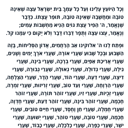
וְכָל הַיּוֹעֵץ עָלֵינוּ וְעַל כָּל עַמְּךָ בֵּית יִשְׂרָאֵל עֵצָה שֶׁאֵינָהּ
טוֹבָה וּמַחֲשָׁבָה שֶׁאֵינָהּ טוֹבָה, תּוּפַר עֲצָתוֹ. כַּדָּבָר
שֶׁנֶּאֱמַר, ה' הֵפִיר עֲצַת גּוֹיִם הֵנִיא מַחְשְׁבוֹת עַמִּים;
וְנֶאֱמַר, עֻצוּ עֵצָה וְתֻפָר דַּבְּרוּ דָּבָר וְלֹא יָקוּם כִּי עִמָּנוּ קל.
וּפְתַח לָנוּ ה' אלוקינו אַב הָרַחֲמִים, אֲדוֹן הַסְּלִיחוֹת, בָּזֶה
הַשָּׁבוּעַ וּבְכָל שָׁבוּעַ שַׁעֲרֵי אוֹרָה, שַׁעֲרֵי אֹרֶךְ יָמִים וְשָׁנִים,
שַׁעֲרֵי אֲרִיכַת אַפַּיִם, שַׁעֲרֵי בְרָכָה, שַׁעֲרֵי בִינָה, שַׁעֲרֵי
גִילָה, שַׁעֲרֵי גְדוּלָה, שַׁעֲרֵי גְאוּלָה, שַׁעֲרֵי גְבוּרָה, שַׁעֲרֵי
דִיצָה, שַׁעֲרֵי דֵעָה, שַׁעֲרֵי הוֹד, שַׁעֲרֵי הָדָר, שַׁעֲרֵי הַצְלָחָה,
שַׁעֲרֵי הַרְוָחָה, שַׁעֲרֵי וַעַד טוֹב, שַׁעֲרֵי זְרִיזוּת, שַׁעֲרֵי זִמְרָה,
שַׁעֲרֵי זְכֻיּוֹת, שַׁעֲרֵי זִיו, שַׁעֲרֵי זוֹהַר תּוֹרָה, שַׁעֲרֵי זוֹהַר
חָכְמָה, שַׁעֲרֵי זוֹהַר בִּינָה, שַׁעֲרֵי זוֹהַר דַּעַת, שַׁעֲרֵי חֶדְוָה,
שַׁעֲרֵי חֶמְלָה, שַׁעֲרֵי חֵן וָחֶסֶד, שַׁעֲרֵי חַיִּים טוֹבִים, שַׁעֲרֵי
חָכְמָה, שַׁעֲרֵי טוֹבָה, שַׁעֲרֵי טוֹהַר, שַׁעֲרֵי יְשׁוּעָה, שַׁעֲרֵי
ישֶׁר, שַׁעֲרֵי כַפָּרָה, שַׁעֲרֵי כַלְכָּלָה, שַׁעֲרֵי כָבוֹד, שַׁעֲרֵי