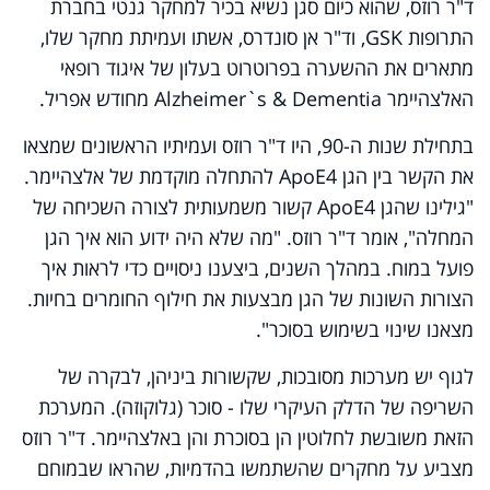
ד"ר רוזס, שהוא כיום סגן נשיא בכיר למחקר גנטי בחברת
התרופות
GSK
, וד"ר אן סונדרס, אשתו ועמיתת מחקר שלו,
מתארים את ההשערה בפרוטרוט בעלון של איגוד רופאי
האלצהיימר
Alzheimer`s & Dementia
מחודש אפריל.
בתחילת שנות ה-90, היו ד"ר רוזס ועמיתיו הראשונים שמצאו
את הקשר בין הגן
ApoE4
להתחלה מוקדמת של אלצהיימר.
"גילינו שהגן
ApoE4
קשור משמעותית לצורה השכיחה של
המחלה", אומר ד"ר רוזס. "מה שלא היה ידוע הוא איך הגן
פועל במוח. במהלך השנים, ביצענו ניסויים כדי לראות איך
הצורות השונות של הגן מבצעות את חילוף החומרים בחיות.
מצאנו שינוי בשימוש בסוכר".
לגוף יש מערכות מסובכות, שקשורות ביניהן, לבקרה של
השריפה של הדלק העיקרי שלו - סוכר (גלוקוזה). המערכת
הזאת משובשת לחלוטין הן בסוכרת והן באלצהיימר. ד"ר רוזס
מצביע על מחקרים שהשתמשו בהדמיות, שהראו שבמוחם