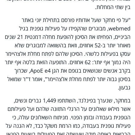
בין שתי המחלות.
"על פי מחקר שעל אודותיו פורסם בתחילת יוני באתר
webmed
, מבוגרים שהקפידו על פעילות גופנית בגיל
הביניים, הפחיתו את הסיכון להופעת מחלה דמנטית 21 שנים
מאוחר יותר ב-52 אחוזים, וזאת בהשוואה למבוגרים שלא
עסקו בפעילות כלשהי. הסיכון שלהם לפתח מחלת אלצהיימר
היה נמוך אף יותר: 62 אחוזים. התופעה הזאת בלטה אף יותר
בקרב אנשים שנושאים בגופם את הגן
ApoE e4
, שכרוך
בסיכון גבוה יותר לפתח מחלת אלצהיימר", אומר ד"ר שמואל
גבעון.
במחקר, שנערך בפינלנד, השתתפו 1,449 גברים ונשים,
אשר מילאו שאלונים על הרגלי התזונה שלהם ועל פעילותם
הגופנית בעבודה ובזמן הפנוי. מניתוח השאלונים עולה, כי
פעילות גופנית בעבודה, כמו הרמת משקל כבד, לא הגנה על
הבריאות באותה מידה שעשתה זאת הפעילות בשעות הפנאי.