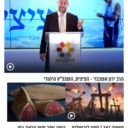
הרב ירון אשכנזי - הציצית, השכפ"ץ היהודי
תשעה באב | מסע לירושלים
קשה יותר מעץ ונראה כמו