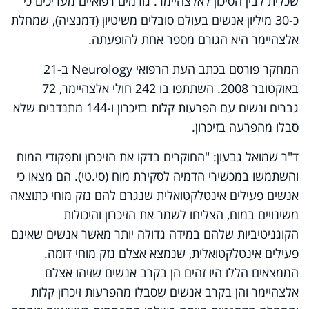
שכלית לבין הסיכון לאלצהיימר. גורמים רפואיים מעריכים כי
כ-30 מיליון אנשים בעולם סובלים משיטיון (דמנציה), שמחלת
אלצהיימר היא הגורם מספר אחת להופעתה.
המחקר פורסם בכתב העת הרפואי
Neurology
ב-21
באוקטובר 2008. השתתפו בו 242 חולי אלצהיימר, 72
גברים ונשים עם הפרעות קלות בזיכרון ו-144 מתנדבים שלא
סבלו מהפרעה בזיכרון.
ד"ר שמואל גבעון: "החוקרים בדקו את הזיכרון ותפקודי המוח
והשתמשו במכשירי הדמיה לסקירת מוח (סי.טי). הם מצאו כי
אנשים פעילים אינטלקטואלית שנגרם להם נזק מוחי כתוצאה
משינויים במוח, הצליחו לשמר את הזיכרון והיכולות
הקוגניטיביות שלהם במידה גדולה יותר מאשר אנשים שאינם
פעילים אינטלקטואלית, שנמצא אצלם נזק מוחי דומה.
הממצאים הללו היו זהים הן בקרב אנשים שזיהו אצלם
אלצהיימר והן בקרב אנשים שסבלו מהפרעות זיכרון קלות