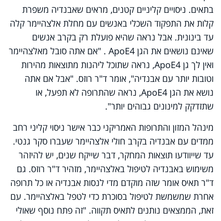
בתאים. ניסויים קליניים קטנים, מראים שאבנדיה משפרת
קלות את התפקוד השכלי באנשים עם מחלת אלצהיימר קלה
עד בינונית. אבל נראה שהיא פועלת רק בקרב אנשים
שאינם נושאים את הגן
ApoE4
. "אם אתה סובל מאלצהיימר
ואין לך גן
ApoE4
, נראה שתוכל ליהנות מתוצאות מהירות
וטובות יותר עם אבנדיה", אומר ד"ר רוזס. "אבל אם אתה
נושא את הגן
ApoE4
, נראה שהתרופה לא תפעל, או
שתזדקק למינונים גבוהים יותר".
מינהל המזון והתרופות האמריקני כבר אישר ניסוי קליני רחב
ממדים עם אבנדיה בקרב חולי אלצהיימר שעברו סקר גנטי.
עד שייוודעו תוצאות המחקר, דבר שייקח שנים, יש להיזהר
משימוש באבנדיה לטיפול באלצהיימר, מזהיר ד"ר רוזס. גם
ד"ר תאיס אומר שזה מוקדם מדי לנסות אבנדיה או כל תרופה
אחרת שמשמשת לטיפול בסוכרת כדי לטפל באלצהיימר. עם
זאת, הממצאים נותנים לתאיס תקווה. "זה פתח נוסף שאולי