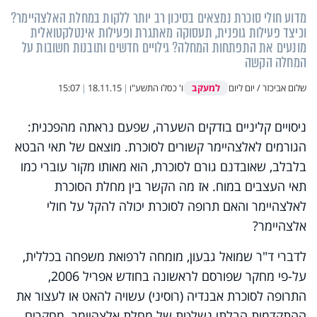
מדוע חולי סוכרת נמצאים בסיכון רב יותר ללקות במחלת האלצהיימר?
וכיצד פעילות גופנית, תעסוקה מאתגרת ופעילות אינטלקטואלית
מונעים את התפתחות המחלה? גילויים חדשים ותובנות חשובות על
המחלה הקשה
למעקב
שלום אביכזר / יום ליום
ו' כסלו התשע"ו
|
18.11.15
|
15:07
ניסויים קליניים בודקים השערה, שפעם נראתה מהפכנית:
הגורמים לאלצהיימר קשורים לסוכרת. מוצאם של תאי הבטא
בלבלב, שאובדנם גורם לסוכרת, הוא מאותו מקור עוברי כמו
תאי העצבים במוח. אז מה הקשר בין מחלת הסוכרת
לאלצהיימר והאם תרופה לסוכרת יכולה להקל על חולי
אלצהיימר?
לדברי ד"ר שמואל גבעון, מומחה לרפואת משפחה בכללית,
על-פי מחקר שפורסם לראשונה בחודש אפריל 2006,
התרופה לסוכרת אבנדיה (רוסיני) עשויה להאט או לעצור את
ההתקדמות הבלתי נשלטת של מחלת אלצהיימר. מחקרים