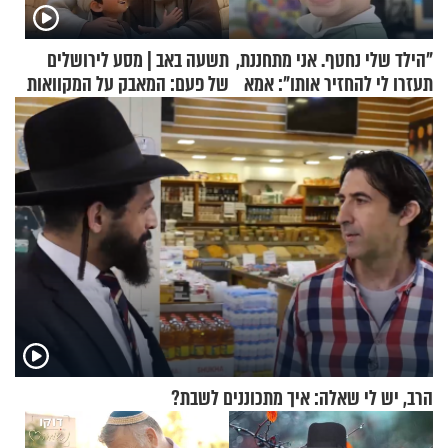
"הילד שלי נחטף. אני מתחננת,
תשעה באב | מסע לירושלים
תעזרו לי להחזיר אותו": אמא
של פעם: המאבק על המקוואות
של יובל בן ה-4 בריאיון דומע
הרב, יש לי שאלה: איך מתכוננים לשבת?