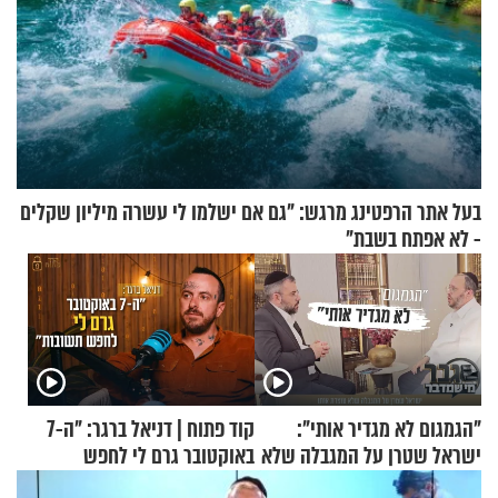
בעל אתר הרפטינג מרגש: "גם אם ישלמו לי עשרה מיליון שקלים
- לא אפתח בשבת"
"הגמגום לא מגדיר אותי":
קוד פתוח | דניאל ברגר: "ה-7
ישראל שטרן על המגבלה שלא
באוקטובר גרם לי לחפש
עוצרת אותו
תשובות"