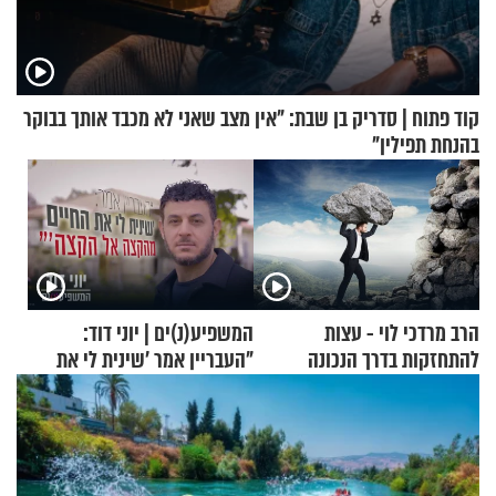
קוד פתוח | סדריק בן שבת: "אין מצב שאני לא מכבד אותך בבוקר
בהנחת תפילין"
הרב מרדכי לוי - עצות
המשפיע(נ)ים | יוני דוד:
להתחזקות בדרך הנכונה
"העבריין אמר 'שינית לי את
החיים מהקצה אל הקצה'"