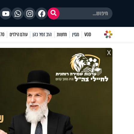
VOD
מגזין
חדשות
הרב זמיר כהן
עולם הילדים
70 שאלות
X