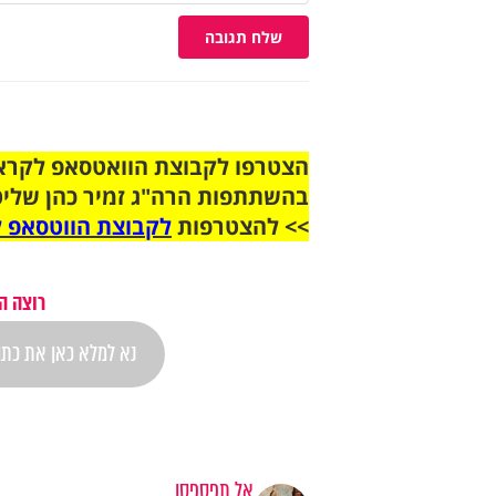
שלח תגובה
בהשתתפות הרה"ג זמיר כהן שליט
>> להצטרפות
לקבוצת הווטסאפ ל
רוצה ה
אל תפספסו