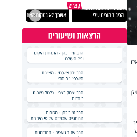
קצרים
הגעתי לגיל 108 בזכות
נבחר
הכיבוד הורים שלי
אשתך לא במקום האחרון
ישרא
הרצאות ושיעורים
הרב זמיר כהן - התהוות היקום
וגיל העולם
זו
הרב ירון אשכנזי - הציצית,
השכפ"ץ היהודי
לן
הרב יצחק בצרי - גלגול נשמות
ביהדות
הרב זמיר כהן - הכוחות
הרוחניים שבאדם על פי היהדות
ר
ע
הרב שניר גואטה - ההזדמנות