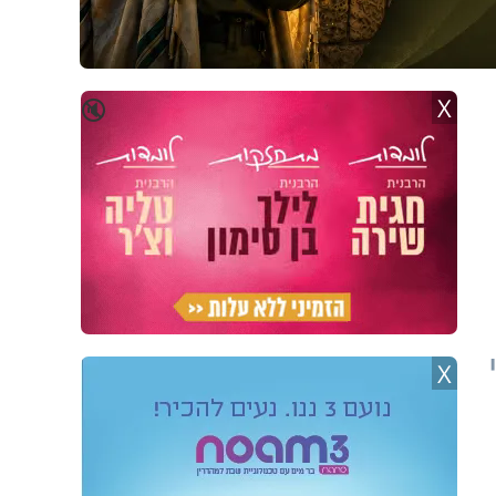
X
🔇
X