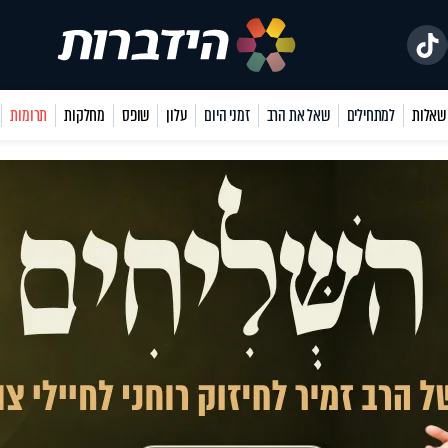
למתחילים
שאל את הרב
זמני היום
עלון
שופס
מחלקות
תרומות