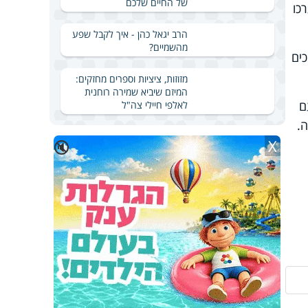
של החיים שלכם
כו
הרב יגאל כהן - איך לקבל שפע
מהשמיים?
תומכים
מזוזות, ציציות וספרים מחזקים:
המיזם שיביא שמירה רוחנית
ם
לאלפי חיילי צה"ל
X
🔇