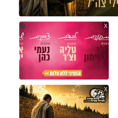
X
🔇
X