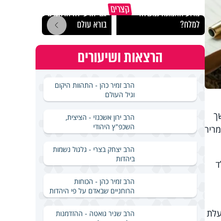
קצרים
מדוע האמונה נמשלה
גם ׳הרע׳ זה הרחמים של
האם מ
למלח?
בורא עולם
בשבת
הרצאות ושיעורים
הרב זמיר כהן - התהוות היקום
וגיל העולם
ך
הרב ירון אשכנזי - הציצית,
השכפ"ץ היהודי
ד מריר
הרב יצחק בצרי - גלגול נשמות
ביהדות
ולד
הרב זמיר כהן - הכוחות
הרוחניים שבאדם על פי היהדות
 ותועלת
הרב שניר גואטה - ההזדמנות