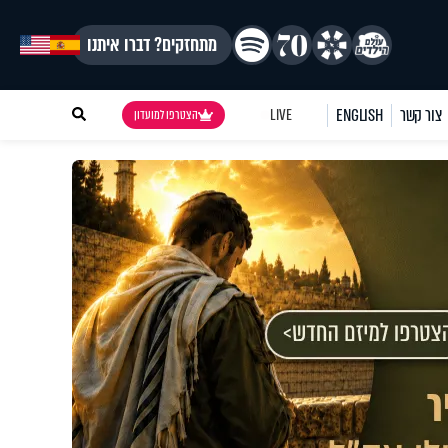
מתחזקים? דברו איתנו
צור קשר
ENGLISH
LIVE
הצטרפו למועדון