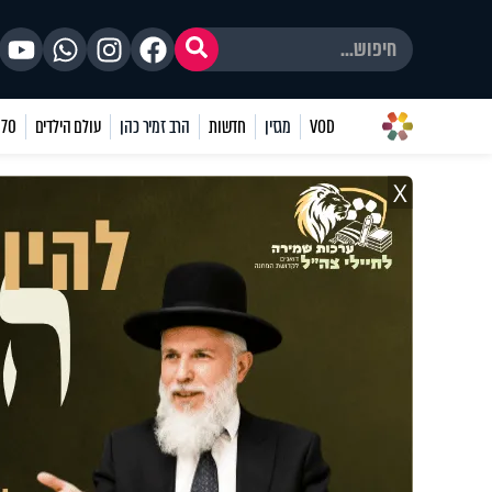
VOD
מגזין
חדשות
הרב זמיר כהן
עולם הילדים
70 שאלות
X