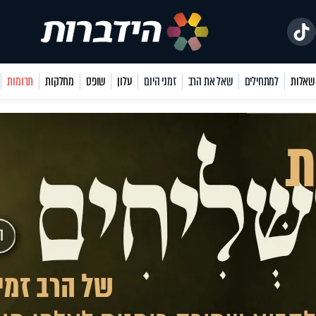
למתחילים
שאל את הרב
זמני היום
עלון
שופס
מחלקות
תרומות