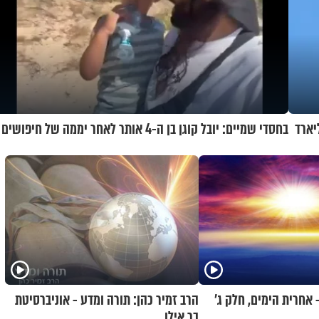
יו ארה"ב קונה ממנה ב-1.8 מיליארד
בחסדי שמיים: יובל קוגן בן ה-4 אותר לאחר יממה של חיפושים
 אחרית הימים, חלק ג’
הרב זמיר כהן: תורה ומדע - אוניברסיטת
בר אילן