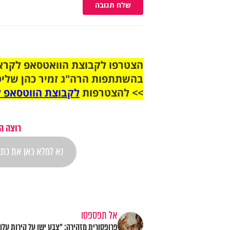
שלח תגובה
בהשתתפות הרה"ג זמיר כהן שליט
>> להצטרפות
לקבוצת הווטסאפ ל
רוצה ה
אל תפספסו
פרופסורית מזהירה: "צבע ישן על קירות עלול