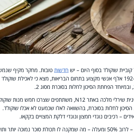
וביית שוקולד בסוף היום – יש
חדשות
טובות. מחקר מקיף שנמש
שלושה עשורים וניתח נתונים של יותר מ-192 אלף אנשי מקצוע בתחום הבריאות, מצא כי לאכילת שוקול
 ובמיוחד הפחתת הסיכון לחלות בסוכרת מסוג 2.
לפי הממצאים, שפרסמה הדיאטנית הקלינית שירלי מלכה באתר N12, משתתפים שצרכו חמש מנות שוק
או יותר בשבוע, הפחיתו ב-21% את הסיכון לחלות בסוכרת, בהשוואה לאלו שכמעט לא אכלו שוקולד.
ים – רכיבים נוגדי חמצון ונוגדי דלקת המצויים בקקאו.
שוקולד מריר מכיל כמות גבוהה של קקאו – לרוב 50% ומעלה – מה שמקנה לו תכולת סוכר נמוכה יותר