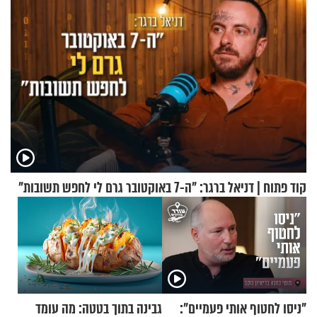
קוד פתוח | דניאל ברגר: "ה-7 באוקטובר גרם לי לחפש תשובות"
"ניסו לחטוף אותי פעמיים":
גבינה בתוך בטטה: מה עומד