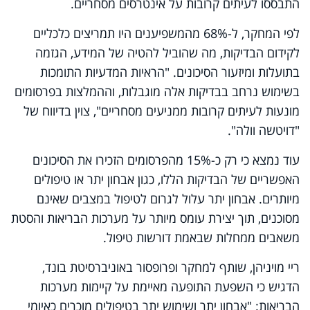
התבססו לעיתים קרובות על אינטרסים מסחריים.
לפי המחקר, ל-68% מהמשפיענים היו תמריצים כלכליים
לקידום הבדיקות, מה שהוביל להטיה של המידע, הגזמה
בתועלות ומיזעור הסיכונים. "הראיות המדעיות התומכות
בשימוש נרחב בבדיקות אלה מוגבלות, וההמלצות בפרסומים
מונעות לעיתים קרובות ממניעים מסחריים", צוין בדיווח של
"דויטשה וולה".
עוד נמצא כי רק כ-15% מהפרסומים הזכירו את הסיכונים
האפשריים של הבדיקות הללו, כגון אבחון יתר או טיפולים
מיותרים. אבחון יתר עלול לגרום לטיפול במצבים שאינם
מסוכנים, תוך יצירת עומס מיותר על מערכות הבריאות והסטת
משאבים ממחלות שבאמת דורשות טיפול.
ריי מויניהן, שותף למחקר ופרופסור באוניברסיטת בונד,
הדגיש כי השפעת התופעה מאיימת על קיימות מערכות
הבריאות: "אבחון יתר ושימוש יתר בטיפולים מוכרים כאיומי