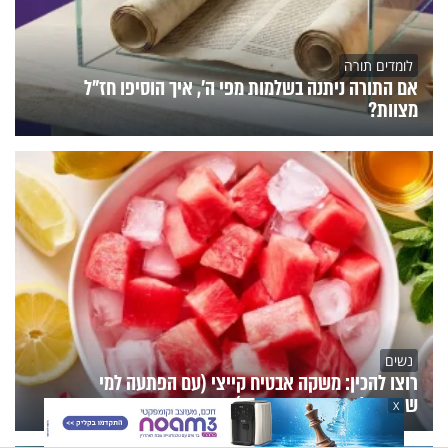
לומדים תורה
אם התורה ניתנה בשלמות מפי ה', איך הוסיפו חז"ל
מצוות?
נשים
רוצו להכין: משקה אבטיח קייצי (עם הפתעה למי
שרוצה להיראות צעיר יותר)
X