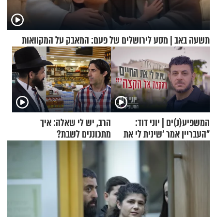
תשעה באב | מסע לירושלים של פעם: המאבק על המקוואות
המשפיע(נ)ים | יוני דוד:
הרב, יש לי שאלה: איך
"העבריין אמר 'שינית לי את
מתכוננים לשבת?
החיים מהקצה אל הקצה'"