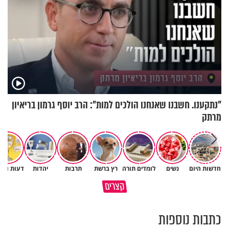
"נתקענו. חשבנו שאנחנו הולכים למות": הרב יוסף גרמון בריאיון
מרתק
חדשות היום
נשים
לומדים תורה
רץ ברשת
תרבות
יהדות
דעות וטור
לפעמים המערכת מפספסת את
מותר לנשוף על בוטנים כדי להעי
קצרים
הלב של הילדים שלנו
את הקליפות בשבת? 🥜
כתבות נוספות