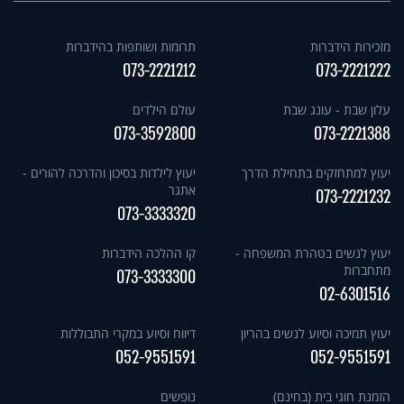
מזכירות הידברות
תרומות ושותפות בהידברות
073-2221212
073-2221222
עלון שבת - עונג שבת
עולם הילדים
073-3592800
073-2221388
יעוץ למתחזקים בתחילת הדרך
יעוץ לילדות בסיכון והדרכה להורים -
אתגר
073-2221232
073-3333320
יעוץ לנשים בטהרת המשפחה -
קו ההלכה הידברות
מתחברות
073-3333300
02-6301516
יעוץ תמיכה וסיוע לנשים בהריון
דיווח וסיוע במקרי התבוללות
052-9551591
052-9551591
הזמנת חוגי בית (בחינם)
נופשים