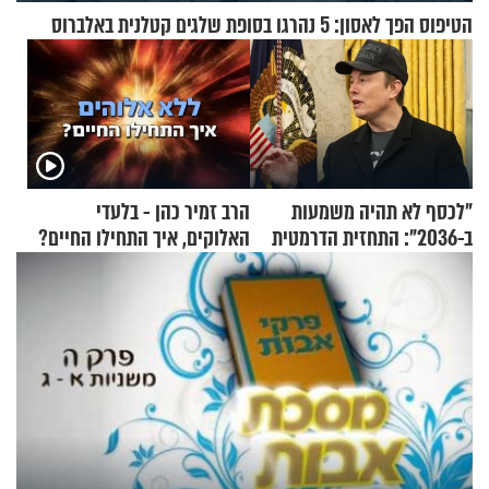
הטיפוס הפך לאסון: 5 נהרגו בסופת שלגים קטלנית באלברוס
"לכסף לא תהיה משמעות
הרב זמיר כהן - בלעדי
ב-2036": התחזית הדרמטית
האלוקים, איך התחילו החיים?
של אילון מאסק על עתיד
הכלכלה