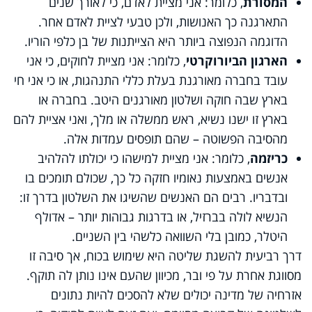
המסורת
, כלומר: אני מציית לאדם, כי לאורך שנים
התארגנה כך האנושות, ולכן טבעי לציית לאדם אחר.
הדוגמה הנפוצה ביותר היא הצייתנות של בן כלפי הוריו.
הארגון הביורוקרטי
, כלומר: אני מציית לחוקים, כי אני
עובד בחברה מאורגנת בעלת כללי התנהגות, או כי אני חי
בארץ שבה חוקה ושלטון מאורגנים היטב. בחברה או
בארץ זו ישנו נשיא, ראש ממשלה או מלך, ואני אציית להם
מהסיבה הפשוטה – שהם תופסים עמדות אלה.
כריזמה
, כלומר: אני מציית למישהו כי יכולתו להלהיב
אנשים באמצעות נאומיו חזקה כל כך, שכולם תומכים בו
ובדבריו. רבים הם האנשים שהשיגו את השלטון בדרך זו:
הנשיא לולה בברזיל, או בדרגות גבוהות יותר – אדולף
היטלר, כמובן בלי השוואה כלשהי בין השניים.
דרך רביעית להשגת שליטה היא שימוש בכוח, אך סיבה זו
מסווגת אחרת על פי ובר, מכיוון שהעם אינו נותן לה תוקף.
אזרחיה של מדינה יכולים שלא להסכים להיות נתונים