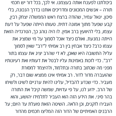
ביכולתנו לפענח אותה בעצמנו. אי לכך, בכל דור יש חכמי
תורה – אנשים המכוונים ומדריכים אותנו בדרך הנכונה, בלי
סיכון. יגאל עמיר, שהודה ברצח ראש הממשלה יצחק רבין,
קבע שפעל מתוך אמונה דתית. טעותו הייתה שפעל על דעת
עצמו, בלי להיוועץ ברב אמין. לו היה נוהג כך, הטרגדיה הזאת
הייתה נמנעת. ואולם כיצד אוכל לסמוך על מי שמציג את
עצמו כרב? כיצד אבחין בין רב אמיתי ל"רב" שאין לסמוך
עליו? התשובה היא שאכן, לא די שהרב יציג את עצמו בתור
"רב". כדי לזכות באמינות עליו לבטל את דעותיו ואת רעיונותיו
מפני מה שכתוב בתורה ובתלמוד, ולהיצמד למסורת
שהועברה מדור לדור. רב אמיתי אינו ממציא שום דבר, רק
מעביר. כדי שנדע להבדיל, עלינו להיות ערניים לשיגו ולשיחו
של הרב. ידוע לנו, על פי עדויות, שמשה קיבל את התורה
בהר סיני. את הידע הזה הוא העביר לתלמידו יהושע, והוא
העבירו לזקנים, וכן הלאה. השיטה הזאת פועלת עד היום; על
הרבנים האמיתיים של הדור הזה המליצו חכמים מהדור