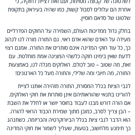
לשלטונה של קבוצה מסוימת, ועם זאת לציית לחוקיה, כי
אחרת הם עלולים לסבול קשות, כמו שהיה בעיראק בתקופת
שלטונו של סדאם חוסיין.
בחלק גדול ממדינות העולם, השמירה על החוקים הפדרליים
מעידה על האדם שהוא אדם ראוי. גם התורה מורה לנו לנהוג
כך, כל עוד חוקי המדינה אינם סותרים את התורה. אמנם רצוי
לדעת שאין בימינו חוקה כלשהי המציגה אמת מוחלטת. עם
זאת, מה שטוב – טוב לכולם. האלוקים מגלה לנו, באמצעות
התורה, מה חיובי ומה שלילי, והתורה מעל כל הארגונים!
לגבי הציות בגלל המסורת, התורה מזהירה אותנו לציית
להורינו בתנאי שהוראותיהם אינן סותרות את חוקי האלוקים.
אם הורה דורש מבנו לעבוד בחוסר יושר או לחלל את השבת
– הבן צריך לסרב, כמובן מתוך שמירת הכבוד הראוי להורה.
הוא הדבר לגבי ציות בגלל הביורוקרטיה והכריזמה. כשתנהג
כך תימנע מלחשוב, בטעות, שעליך לשמור את חוקי המדינה