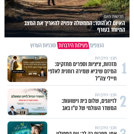
חדשות היום
האיום לא הוסר: הממשלה צפויה להאריך את המצב
המיוחד בעורף
הנצפים
פעילות הידברות
תוכניות הערוץ
תכני הידברות
1
מזוזות, ציציות וספרים מחזקים:
המיזם שיביא שמירה רוחנית לאלפי
חיילי צה"ל
2
תכני הידברות
לזיווגים, שלום בית וישועות:
המשדר העולמי של ט"ו באב
תכני הידברות
אחי, מחכים רק לך: יום התפילין