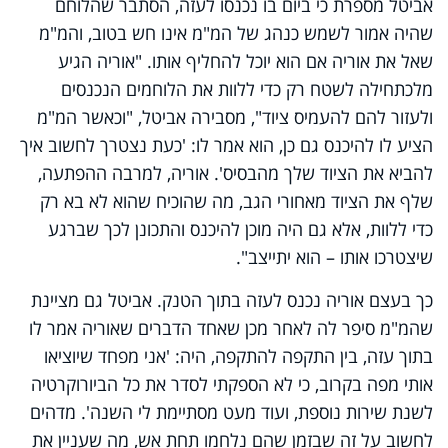
אביטל מספרת כי ביום בו נכנסו לעזה, הסתבר שהלוחם
שהיה אמור לשמש כנהג של המ"מ אינו חש בטוב, והמ"מ
שאל את אוריה אם הוא יוכל להחליף אותו
.
"אוריה הגיע
מלכתחילה לשטח רק כדי ללוות את הלוחמים הנכנסים
ולעזור להם להעמיס ציוד", מסבירה אביטל, "וכאשר המ"מ
הציע לו להיכנס גם כן, הוא אמר לו: 'כעת נצטרך לחשוב איך
להביא את הציוד שלך מהבסיס'. אוריה, למרבה ההפתעה,
שלף את הציוד מאחורי הגב, מה שהוכיח שהוא לא בא רק
כדי ללוות, אלא גם היה מוכן להיכנס והתכונן לכך שברגע
שיצטרכו אותו – הוא יתייצב".
כך בעצם אוריה נכנס לעזה בתוך הטנק. אביטל גם מציינת
שהמ"מ סיפר לה לאחר מכן שאחד הדברים שאוריה אמר לו
בתוך עזה, בין התקפה להתקפה, היה: 'אני מפחד שיוציאו
אותי מפה בקרוב, כי לא הספקתי לסדר את כל הביורוקרטיה
לשנת שירות נוספת, ועוד מעט מסתיימת לי השנה'. מדהים
לחשוב על זה שבזמן שהם נלחמו תחת אש, מה שעניין את