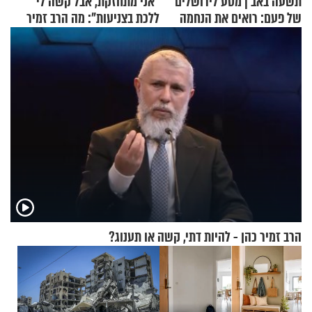
תשעה באב | מסע לירושלים
"אני מתחזקת, אבל קשה לי
של פעם: רואים את הנחמה
ללכת בצניעות": מה הרב זמיר
כהן המליץ לה לעשות?
הרב זמיר כהן - להיות דתי, קשה או תענוג?