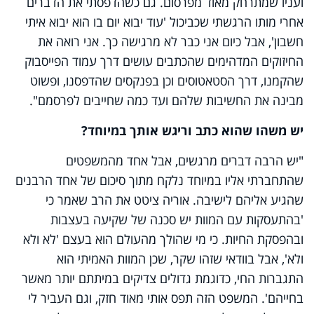
ועניו שמתרחק מאוד מפרסום. גם כשהדפסתי את הדברים
אחרי מותו הרגשתי שכביכול 'עוד יבוא יום בו הוא יבוא איתי
חשבון', אבל כיום אני כבר לא מרגישה כך. אני רואה את
החיזוקים המדהימים שהכתבים עושים דרך עמוד הפייסבוק
שהקמנו, דרך הסטאטוסים וכן בפנקסים שהדפסנו, ופשוט
מבינה את החשיבות שלהם ועד כמה שחייבים לפרסמם".
יש משהו שהוא כתב וריגש אותך במיוחד?
"יש הרבה דברים מרגשים, אבל אחד מהמשפטים
שהתחברתי אליו במיוחד נלקח מתוך סיכום של אחד הרבנים
שהגיע אליהם לישיבה. אוריה ציטט את הרב שאמר כי
'בהתעסקות עם המוות יש סכנה של שקיעה בעצבות
ובהפסקת החיות. כי מי שהולך מהעולם הוא בעצם 'לא ולא
ולא', אבל בוודאי שזהו שקר, שכן המוות האמיתי הוא
התגברות החי, כדוגמת גדולים צדיקים במיתתם יותר מאשר
בחייהם'. המשפט הזה תפס אותי מאוד חזק, וגם העביר לי