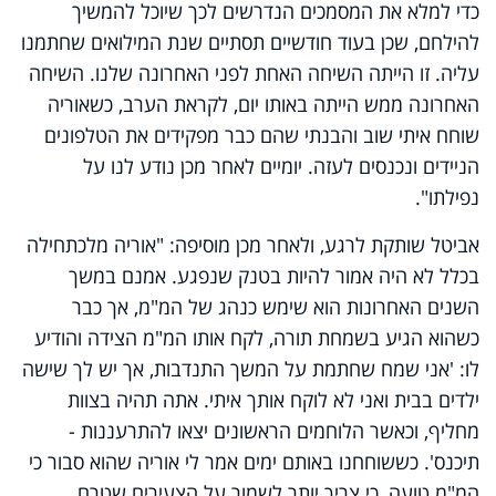
כדי למלא את המסמכים הנדרשים לכך שיוכל להמשיך
להילחם, שכן בעוד חודשיים תסתיים שנת המילואים שחתמנו
עליה. זו הייתה השיחה האחת לפני האחרונה שלנו. השיחה
האחרונה ממש הייתה באותו יום, לקראת הערב, כשאוריה
שוחח איתי שוב והבנתי שהם כבר מפקידים את הטלפונים
הניידים ונכנסים לעזה. יומיים לאחר מכן נודע לנו על
נפילתו".
אביטל שותקת לרגע, ולאחר מכן מוסיפה: "אוריה מלכתחילה
בכלל לא היה אמור להיות בטנק שנפגע. אמנם במשך
השנים האחרונות הוא שימש כנהג של המ"מ, אך כבר
כשהוא הגיע בשמחת תורה, לקח אותו המ"מ הצידה והודיע
לו: 'אני שמח שחתמת על המשך התנדבות, אך יש לך שישה
ילדים בבית ואני לא לוקח אותך איתי. אתה תהיה בצוות
מחליף, וכאשר הלוחמים הראשונים יצאו להתרעננות -
תיכנס'. כששוחחנו באותם ימים אמר לי אוריה שהוא סבור כי
המ"מ טועה, כי צריך יותר לשמור על הצעירים שטרם