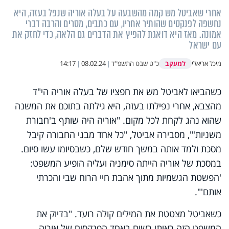
אחרי שאביטל מש קמה מהשבעה על בעלה אוריה שנפל בעזה, היא
נחשפה לפנקסים שהותיר אחריו, עם כתבים, מסרים והרבה דברי
אמונה. מאז היא דואגת להפיץ את הדברים גם הלאה, כדי לחזק את
עם ישראל
למעקב
מיכל אריאלי
כ"ט שבט התשפ"ד
|
08.02.24
|
14:17
כשהביאו לאביטל מש את חפציו של בעלה אוריה הי"ד
מהצבא, אחרי נפילתו בעזה, היא גילתה בתוכם את המשנה
שהוא נהג לקחת לכל מקום. "אוריה היה שותף ב'חבורת
משניות'", מסבירה אביטל, "כל אחד מבני החבורה קיבל
מסכת ולמד אותה במשך חודש שלם, כשבסיומו עשו סיום.
במסכת של אוריה הייתה סימניה ועליה הופיע המשפט:
'הפשטת הגשמיות מתוך אהבת חיי הרוח שבי והכרתי
אותם'".
כשאביטל מצטטת את המילים קולה רועד. "בדיוק את
המשפט הזה ראיתי רשום באחד הפנקסים של אוריה