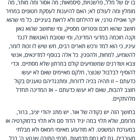
בו ים של מלל, פרשנויות, סיסמאות; מה אסור ומה מותר, מה
מומלץ ומה לעולם לא; האם להיענות לעסקת חטופים במחיר
יקר ואפילו טרגי, או להילחם ולא לראות בעיניים. כל מי שהוא
חושב שהוא חכם ופטריוט מספיק, ומי שחושב שהוא גאון
וקנה חוכמה במדעי המדינה, ומי שטובת האנושות לנגד
עיניו, כי הוא למד ורכש תארים רבים, חש שיש לו זכות לומר,
להשמיע, למחות, ולהפגין. כל אלה בנוסף למדינאים, אנשי
צבא ושדרנים שמשמיעים קולם במרתון שלא מסתיים. וכדי
להוסיף לבלבול שנוצר, חלקם מאיימים שאם לא יעשו
כדעתם – זו תהיה בכיה לדורות, ומתנגדיהם טוענים בקול
חוצב להבות, שאם לא יעשו כדעתם – אז המדינה תחדל
מלהתקיים.
בחושך הזה יש נקודה של אור. יש מתג יהודי יציב, ברור,
מרומם, שלא תלוי במה יגיד הדוד סם ולא תלוי בדמוקרטיה או
במערכת המשפט. לא מזדעזע מאיומי חמאס ולא מבלתי
מעורבים. גם לא נמס מדמעות. חכמי התורה שנטע ה' בכל