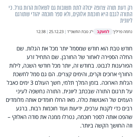
רק דעת תורה צרופה יכולה לתת תשובות גם לשאלות הרות גורל. כי
התורה לגבם היא חוכמת אלוקים, ולא ספר חוכמה יהודי שתורגם
ליוונית
למעקב
נחמה פריליך
י"ג טבת התשפ"ד
|
25.12.23
|
12:38
חודש טבת הוא חודש שמסמל יותר מכל את הגלות. שם
החלה הספירה לאחור של החורבן. שם התחיל זרע
הפורענות לנבוט. בחודש זה, יותר מכל חודשי השנה, לילות
החורף ארוכים וקרים, והימים קצרים. הם גם סמל לחשכת
הגלות הארוכה. בזמן המלך תלמי, חשך העולם 3 ימים כאבל
על תרגום התורה שבכתב ליוונית. התורה נחשפה לעיני
העמים של האנושות כולה. מאז החלו חומדים אותה מלומדים
רבים כדי לקנות ערכים, ידיעות ועוד חוכמות רבות. ברגע
שהפכו אותה לספר חוכמה, נטרלו ממנה את סודה האלוקי –
וזה החושך הקשה ביותר.