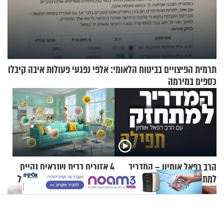
תרמית הפיצויים בביטוח הלאומי: אלפי נפגעי פעולות איבה קיבלו
כספים במירמה
הרב רפאל אוחיון – המדריך
4 אזורים בבית שנראים נקיים
X
למתחזק: כיצד מתכוננים
לחלוטין אך דורשים ניקיון בכל
לתפילה?
סוף שבוע