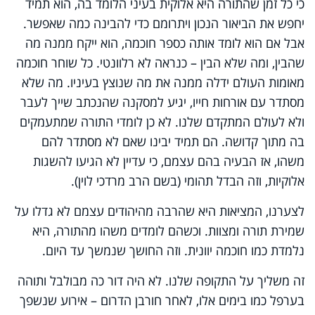
כי כל זמן שהתורה היא אלוקית בעיני הלומד בה, הוא תמיד
יחפש את הביאור הנכון ויתרומם כדי להבינה כמה שאפשר.
אבל אם הוא לומד אותה כספר חוכמה, הוא ייקח ממנה מה
שהבין, ומה שלא הבין – כנראה לא רלוונטי. כל שוחר חוכמה
מאומות העולם ידלה ממנה את מה שנוצץ בעיניו. מה שלא
מסתדר עם אורחות חייו, יגיע למסקנה שהנכתב שייך לעבר
ולא לעולם המתקדם שלנו. לא כן לומדי התורה שמתעמקים
בה מתוך קדושה. הם תמיד יבינו שאם לא מסתדר להם
משהו, אז הבעיה בהם עצמם, כי עדיין לא הגיעו להשגות
אלוקיות, וזה הבדל תהומי (בשם הרב מרדכי לוין).
לצערנו, המציאות היא שהרבה מהיהודים עצמם לא גדלו על
שמירת תורה ומצוות. וכשהם לומדים משהו מהתורה, היא
נלמדת כמו חוכמה יוונית. וזה החושך שנמשך עד היום.
זה משליך על התקופה שלנו. לא היה דור כה מבולבל ותוהה
בערפל כמו בימים אלו, לאחר חורבן הדרום – אירוע שנשפך