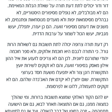
דור ודור יכולים לתת דעת תורה על שאלת הגלות המאיימת.
הם לא מבולבלים, לא נופלים מסיפורים היסטוריים, לא
נבהלים מסיסמאות יפות ולא מועדים מנוסחאות ופתגמים, לא
משנים את דעתם מסיפורי זוועה. הם כן יעזרו, יתפללו, יעשו
מגביות, יעשו הכול לשמור על ערבות הדדית.
רק דעת תורה צרופה יכולה לתת תשובות גם לשאלות הרות
גורל. כי התורה לגבם היא חוכמת אלוקים, ולא ספר חוכמה
יהודי שתורגם ליוונית. לכן הם לא צריכים לזעזע את איל ההון
אילון מאסק בסיפורי זוועה, והם לא זקוקים לשירות יועץ
התקשורת רונן צור ולא יתפעלו משעת חסד בערוצי
התקשורת. שום יחצ"ן לא יקדם את האג'נדה שלהם. הם לא
זקוקים לתעמולה, ללוגו או לפרסומת.
יש להם הקוד האלוקי שמוצא תשובות ברורות. ומי שהולך
כמצווה ממנו, גם אם התוצאה תאחר לבוא, גם אם הישועה
תתמהמה – יזכה בסופו של דבר לגאולה, ועד אז גם לסייעתא