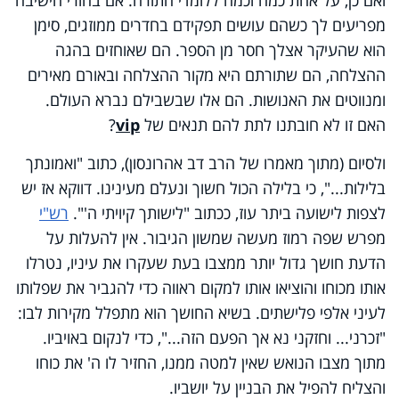
מפריעים לך כשהם עושים תפקידם בחדרים ממוזגים, סימן
הוא שהעיקר אצלך חסר מן הספר. הם שאוחזים בהגה
ההצלחה, הם שתורתם היא מקור ההצלחה ובאורם מאירים
ומנווטים את האנושות. הם אלו שבשבילם נברא העולם.
האם זו לא חובתנו לתת להם תנאים של
vip
?
ולסיום (מתוך מאמרו של הרב דב אהרונסון), כתוב "ואמונתך
בלילות...", כי בלילה הכול חשוך ונעלם מעינינו. דווקא אז יש
לצפות לישועה ביתר עוז, ככתוב "לישותך קיויתי ה'".
רש"י
מפרש שפה רמוז מעשה שמשון הגיבור. אין להעלות על
הדעת חושך גדול יותר ממצבו בעת שעקרו את עיניו, נטרלו
אותו מכוחו והוציאו אותו למקום ראווה כדי להגביר את שפלותו
לעיני אלפי פלישתים. בשיא החושך הוא מתפלל מקירות לבו:
"זכרני... וחזקני נא אך הפעם הזה...", כדי לנקום באויביו.
מתוך מצבו הנואש שאין למטה ממנו, החזיר לו ה' את כוחו
והצליח להפיל את הבניין על יושביו.