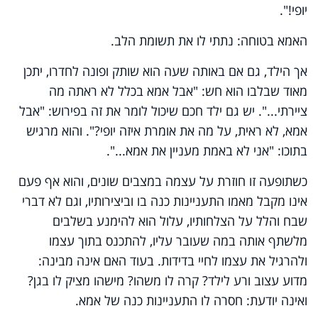
יופי!".
האמא בטוחה: נתתי לו את תשומת הלב.
אך הילד, גם אם באותה שעה הוא שותק ופונה לחדרו, יתכן
מאוד שבלבו הוא חש: "אבל אמא בכלל לא ראתה מה
ציירתי...". יש גם ילד חכם שיכול לומר את זה בפירוש: "אבל
אמא, לא ראית, על מה את אומרת איזה יופי?". והוא מרגיש
בתוכו: "אני לא באמת מעניין את אמא...".
כשתופעה זו חוזרת על עצמה במצבים שונים, והוא אף פעם
אינו מקבל מאמו התעניינות כנה בו וביצירותיו, וגם לא דברי
שבח והלל על הצלחותיו, עלול הוא להימנע בשלבים
מלשתף אותה במה שעובר עליו, להתכנס בתוך עצמו
ולהרגיל את עצמו לחיי בדידות. בעוד האם אינה מבינה:
מדוע עצוב ורע לילד? קרה לו משהו? מישהו מציק לו בגן?
ואינה יודעת: חסרה לו התעניינות כנה של אמא.