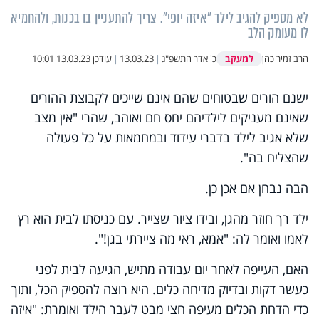
לא מספיק להגיב לילד "איזה יופי". צריך להתעניין בו בכנות, ולהחמיא
לו מעומק הלב
למעקב
הרב זמיר כהן
כ' אדר התשפ"ג
|
13.03.23
|
עודכן
13.03.23 10:01
ישנם הורים שבטוחים שהם אינם שייכים לקבוצת ההורים
שאינם מעניקים לילדיהם יחס חם ואוהב, שהרי "אין מצב
שלא אגיב לילד בדברי עידוד ובמחמאות על כל פעולה
שהצליח בה".
הבה נבחן אם אכן כן.
ילד רך חוזר מהגן, ובידו ציור שצייר. עם כניסתו לבית הוא רץ
לאמו ואומר לה: "אמא, ראי מה ציירתי בגן!".
האם, העייפה לאחר יום עבודה מתיש, הגיעה לבית לפני
כעשר דקות ובדיוק מדיחה כלים. היא רוצה להספיק הכל, ותוך
כדי הדחת הכלים מעיפה חצי מבט לעבר הילד ואומרת: "איזה