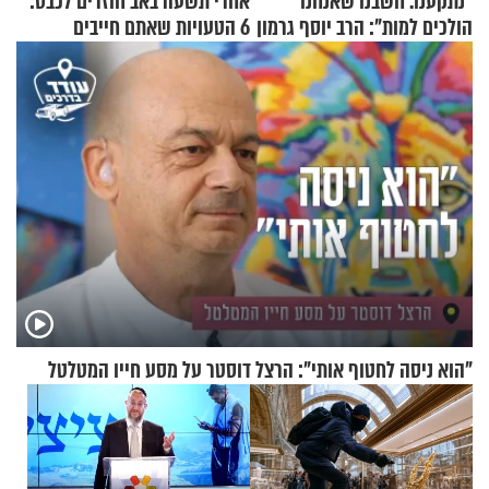
"נתקענו. חשבנו שאנחנו
אחרי תשעה באב חוזרים לכבס:
הולכים למות": הרב יוסף גרמון
6 הטעויות שאתם חייבים
בריאיון מרתק
להפסיק לעשות
"הוא ניסה לחטוף אותי": הרצל דוסטר על מסע חייו המטלטל