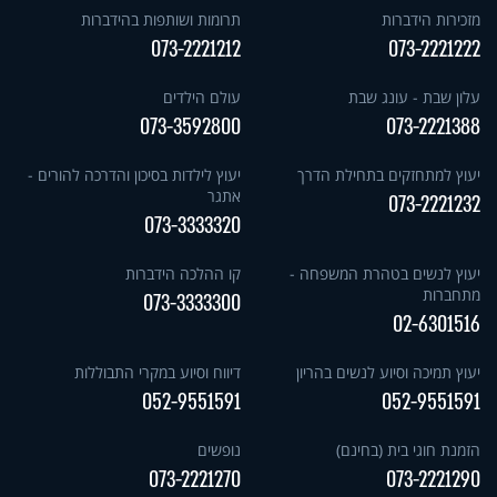
מזכירות הידברות
תרומות ושותפות בהידברות
073-2221212
073-2221222
עלון שבת - עונג שבת
עולם הילדים
073-3592800
073-2221388
יעוץ למתחזקים בתחילת הדרך
יעוץ לילדות בסיכון והדרכה להורים -
אתגר
073-2221232
073-3333320
יעוץ לנשים בטהרת המשפחה -
קו ההלכה הידברות
מתחברות
073-3333300
02-6301516
יעוץ תמיכה וסיוע לנשים בהריון
דיווח וסיוע במקרי התבוללות
052-9551591
052-9551591
הזמנת חוגי בית (בחינם)
נופשים
073-2221270
073-2221290