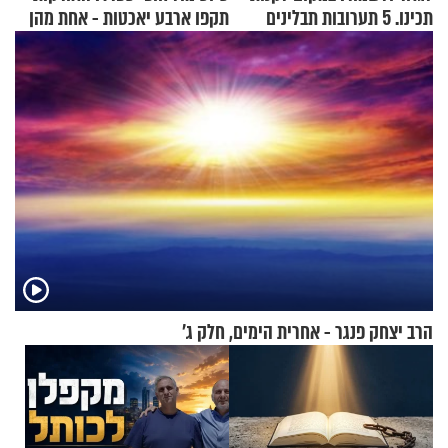
תכינו. 5 תערובות תבלינים
תקפו ארבע יאכטות - אחת מהן
שמתאימות להכל
טבעה
הרב יצחק פנגר - אחרית הימים, חלק ג’