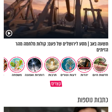
תשעה באב | מסע לירושלים של פעם: קולות מלחמה מהר
הזיתים
חדשות היום
יהדות
דעות וטורים
תרבות
רוחניות ואמונה
משפחה
נשי
מתחילים לעבוד לקראת ראש
הרגעים הקשים ביותר בחיים
קצרים
השנה החדשה
יכולים להצית את חיינו
כתבות נוספות