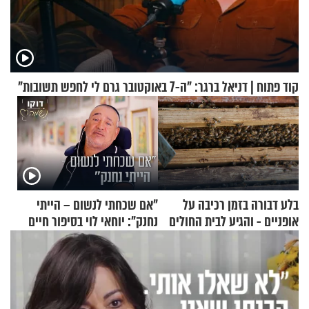
קוד פתוח | דניאל ברגר: "ה-7 באוקטובר גרם לי לחפש תשובות"
בלע דבורה בזמן רכיבה על
"אם שכחתי לנשום – הייתי
אופניים - והגיע לבית החולים
נחנק": יוחאי לוי בסיפור חיים
במצב מסכן חיים
מעורר השראה