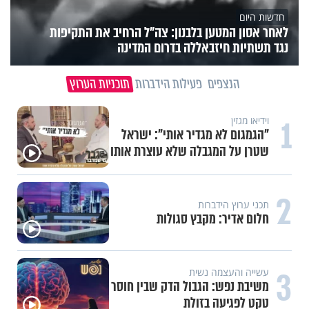
חדשות היום
לאחר אסון המטען בלבנון: צה"ל הרחיב את התקיפות
נגד תשתיות חיזבאללה בדרום המדינה
הנצפים
פעילות הידברות
תוכניות הערוץ
1
וידיאו מגזין
"הגמגום לא מגדיר אותי": ישראל
שטרן על המגבלה שלא עוצרת אותו
2
תכני ערוץ הידברות
חלום אדיר: מקבץ סגולות
3
עשייה והעצמה נשית
משיבת נפש: הגבול הדק שבין חוסר
טקט לפגיעה בזולת