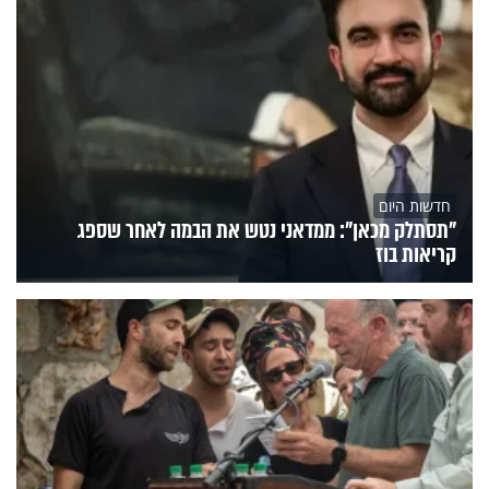
חדשות היום
"תסתלק מכאן": ממדאני נטש את הבמה לאחר שספג
קריאות בוז