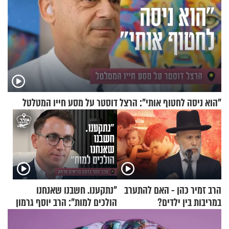
"הוא ניסה לחטוף אותי": הרצל דוסטר על מסע חייו המטלטל
הרב זמיר כהן - האם להתערב
"נתקענו. חשבנו שאנחנו
במריבות בין ילדים?
הולכים למות": הרב יוסף גרמון
בריאיון מרתק