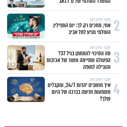
המשדר העולמי של ט"ו באב
2
תכני הידברות
אחי, מחכים רק לך: יום התפילין
העולמי מגיע לתל אביב
תכני הידברות
3
מה הסיכוי להתחתן בגיל 37?
הפעולה שסיימה עשור של אכזבות
והובילה לחופה
תכני הידברות
4
איך חושבים יהדות 24/7, ומקבלים
משמעות חדשה בברכה של היום
שלך?