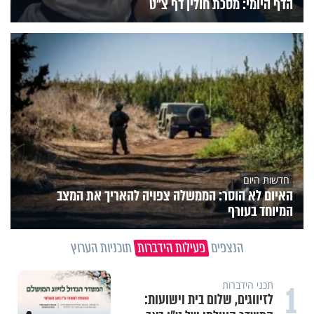
הדף היומי: מסכת חולין דף צ"ט
חדשות היום
האיום לא הוסר: הממשלה צפויה להאריך את המצב
המיוחד בעורף
הנצפים
פעילות הידברות
תוכניות הערוץ
1
תכני הידברות
לזיווגים, שלום בית וישועות: