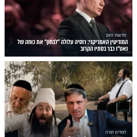
חדשות היום
המודיעין האמריקני: רוסיה עלולה "לבחון" את כוחה של
נאט"ו כבר בסתיו הקרוב
לומדים תורה