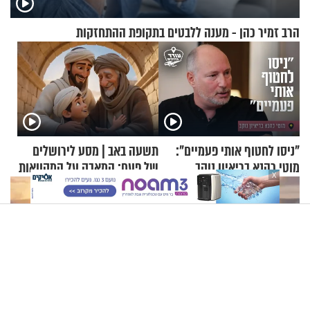
הרב זמיר כהן - מענה ללבטים בתקופת ההתחזקות
"ניסו לחטוף אותי פעמיים":
תשעה באב | מסע לירושלים
מוטי כהנא בריאיון נוקב
של פעם: המאבק על המקוואות
X