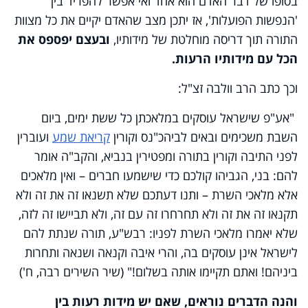
בסופו של דבר האדם הוא אחד ואי אפשר להפריד בין
'הנפשות הפועלות', אז יתכן מצב שהאדם יקיים את כל מצוות
התורה תוך דריסה מוחלטת של מידותיו,
ובעצם יפספס את
הכל עם מידותיו הרעות.
וכך כתב הרב וולבה זצ"ל:
"אע"פ שישראל עוסקים במלאכתן כל ששת ימים, ביום
השבת משכימים ובאים לביהכ"נס וקורין
קריאת שמע
ועוברין
לפני התיבה וקורין בתורה ומפטירין בנביא, והקב"ה אומר
להם: בני, הגביהו קולכם כדי שישמעו חברים – ואין מלאכים
אלא מלאכי השרת – ותנו דעתכם שלא תשנאו זה את זה ולא
תקנאו זה את זה ולא תחרחרו זה עם זה, ולא תביישו זה לזה,
שלא יאמרו מלאכי השרת לפניו: רבש"ע, תורה שנתת להם
לישראל אינן עוסקים בה, והרי איבה וקנאה ושנאה ותחרות
ביניהם! ואתם תקיימו אותה בשלום!" (שיר השירים רבה, ח')
והנה הדברים נוראים, שאם יש מידות רעות בין