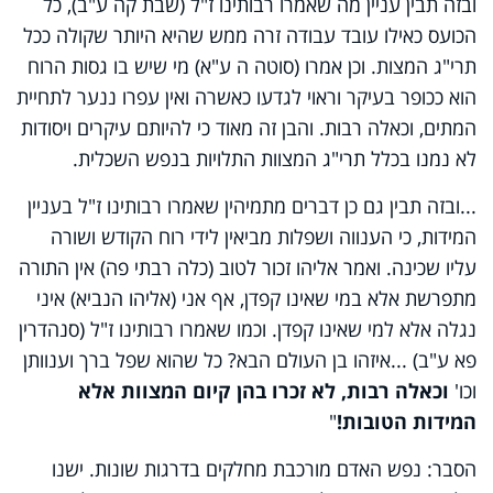
ובזה תבין עניין מה שאמרו רבותינו ז"ל (שבת קה ע"ב), כל
הכועס כאילו עובד עבודה זרה ממש שהיא היותר שקולה ככל
תרי"ג המצות. וכן אמרו (סוטה ה ע"א) מי שיש בו גסות הרוח
הוא ככופר בעיקר וראוי לגדעו כאשרה ואין עפרו ננער לתחיית
המתים, וכאלה רבות. והבן זה מאוד כי להיותם עיקרים ויסודות
לא נמנו בכלל תרי"ג המצוות התלויות בנפש השכלית.
...ובזה תבין גם כן דברים מתמיהין שאמרו רבותינו ז"ל בעניין
המידות, כי הענווה ושפלות מביאין לידי רוח הקודש ושורה
עליו שכינה. ואמר אליהו זכור לטוב (כלה רבתי פה) אין התורה
מתפרשת אלא במי שאינו קפדן, אף אני (אליהו הנביא) איני
נגלה אלא למי שאינו קפדן. וכמו שאמרו רבותינו ז"ל (סנהדרין
פא ע"ב) ...איזהו בן העולם הבא? כל שהוא שפל ברך וענוותן
וכו'
וכאלה רבות, לא זכרו בהן קיום המצוות אלא
המידות הטובות!
"
הסבר: נפש האדם מורכבת מחלקים בדרגות שונות. ישנו