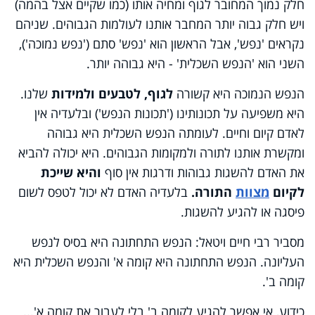
חלק נמוך המחובר לגוף ומחיה אותו (כמו שקיים אצל בהמה)
ויש חלק גבוה יותר המחבר אותנו לעולמות הגבוהים. שניהם
נקראים 'נפש', אבל הראשון הוא 'נפש' סתם ('נפש נמוכה'),
השני הוא 'הנפש השכלית' - היא גבוהה יותר.
הנפש הנמוכה היא קשורה
לגוף, לטבעים ולמידות
שלנו.
היא משפיעה על תכונותינו ('תכונות הנפש') ובלעדיה אין
לאדם קיום וחיים. לעומתה הנפש השכלית היא גבוהה
ומקשרת אותנו לתורה ולמקומות הגבוהים. היא יכולה להביא
את האדם להשגות גבוהות ודרגות אין סוף
והיא שייכת
לקיום
מצוות
התורה.
בלעדיה האדם לא יכול לטפס לשום
פיסגה או להגיע להשגות.
מסביר רבי חיים ויטאל: הנפש התחתונה היא בסיס לנפש
העליונה. הנפש התחתונה היא קומה א' והנפש השכלית היא
קומה ב'.
כידוע, אי אפשר להגיע לקומה ב' בלי לעבור את קומה א'...