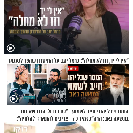
"אין לי יד, וזו לא מחלה": כרמל יוגב על החיסרון שהפך לגעגוע
המסר שכל יהודי חייב לשמוע
"שבר גדול. הבנו שאנחנו
בתשעה באב: הרה"ג זמיר כהן
צריכים להתארגן להלוויה":
בשיעור מיוחד
זוגיות במבחן, הפעם עם מרים
וגד דנינו