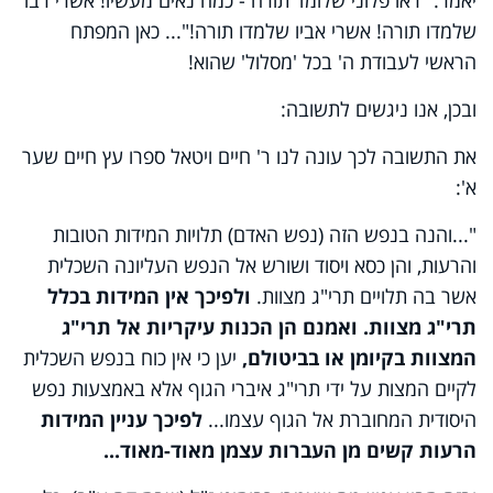
שלמדו תורה! אשרי אביו שלמדו תורה!"... כאן המפתח
הראשי לעבודת ה' בכל 'מסלול' שהוא!
ובכן, אנו ניגשים לתשובה:
את התשובה לכך עונה לנו ר' חיים ויטאל ספרו עץ חיים שער
א':
"...והנה בנפש הזה (נפש האדם) תלויות המידות הטובות
והרעות, והן כסא ויסוד ושורש אל הנפש העליונה השכלית
אשר בה תלויים תרי"ג מצוות.
ולפיכך אין המידות בכלל
תרי"ג מצוות. ואמנם הן הכנות עיקריות אל תרי"ג
המצוות בקיומן או בביטולם,
יען כי אין כוח בנפש השכלית
לקיים המצות על ידי תרי"ג איברי הגוף אלא באמצעות נפש
היסודית המחוברת אל הגוף עצמו...
לפיכך עניין המידות
הרעות קשים מן העברות עצמן מאוד-מאוד...