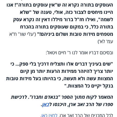
העוסקים בתורה נקרא זה ש"אין עוסקים בתורה"! אנו
היינו מיחסים לצבור כזה, אולי, טענה של "שלא
לשמה", ואילו חז"ל ברור מיללו דאין זה נקרא עסק
בתורה כלל, כי במקום שעוסקים בתורה בהכרח
מטפחים מידות טובות ושלום ביניהם!"
('עלי שור' ח"א
עמ' לא')
ובסיכום דבריו אומר לנו ר' חיים ויטאל:
"שים בעיניך דברים אלו ותצליח דרכיך בלי ספק... כי
יותר צריך להיזהר ממידות הרעות יותר מן קיום
המצוות עשה ולא תעשה, כי בהיותו בעל מידות טובות
בנקל יקיים כל המצוות."
המאמר לקוח מתוך הספר "בנאדם וחברו". לרכישת
ספרו של הרב זאב ארן, היכנסו ל
כאן
.
לכל התכנים של הרב זאב ארן,
לחצו כאן
.