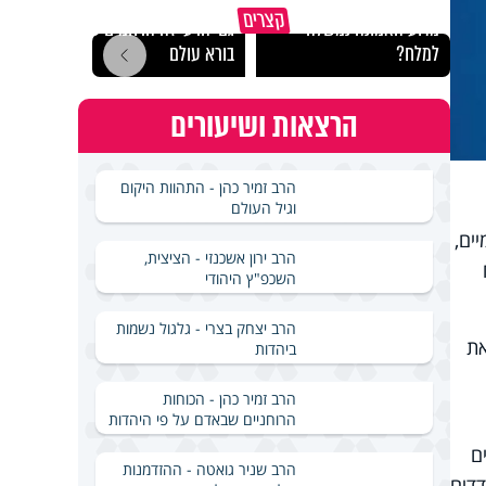
קצרים
מדוע האמונה נמשלה
גם ׳הרע׳ זה הרחמים של
האם מ
למלח?
בורא עולם
בשבת
הרצאות ושיעורים
הרב זמיר כהן - התהוות היקום
וגיל העולם
ים,
הרב ירון אשכנזי - הציצית,
השכפ"ץ היהודי
הרב יצחק בצרי - גלגול נשמות
את
ביהדות
הרב זמיר כהן - הכוחות
הרוחניים שבאדם על פי היהדות
ם
הרב שניר גואטה - ההזדמנות
דדים