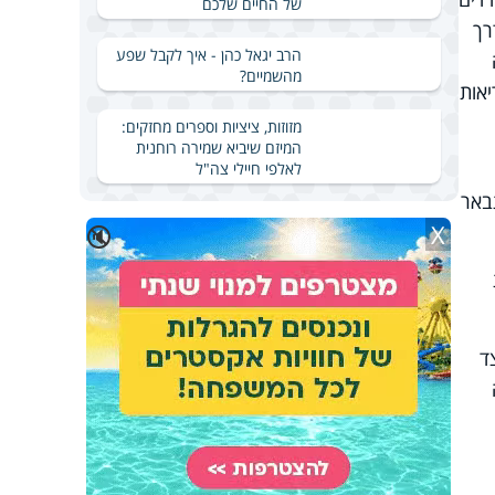
של החיים שלכם
רך
הרב יגאל כהן - איך לקבל שפע
מהשמיים?
יאות
מזוזות, ציציות וספרים מחזקים:
המיזם שיביא שמירה רוחנית
לאלפי חיילי צה"ל
באר
X
🔇
ד