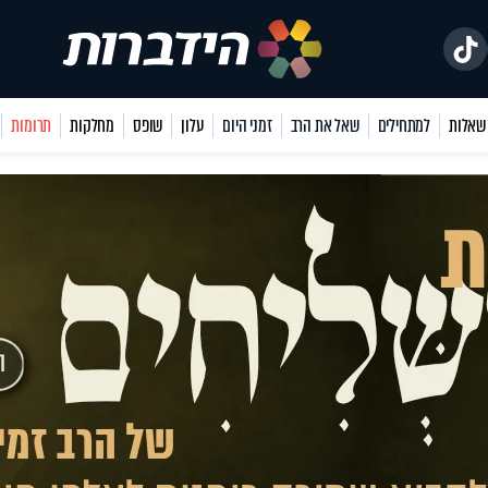
למתחילים
שאל את הרב
זמני היום
עלון
שופס
מחלקות
תרומות