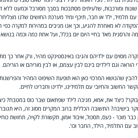
 שונות ומורכבות, שלעיתים מסתבכות בסבך מסורבל וכמעט ללא ד
 עם תלמיד, ילד או חבר, תיכף ומיד מערכת החושים שלנו מצליחה
פקודה לא מאחרת להגיע, וכך אנו מגיבים במהירות למקרה כפי ר
ומה והרסנית מאד בחיי היום יום בכלל, ועל אחת כמה וכמה בנושא
קרה מסוים עם ילדיהם והגיבו באינסטינקט מהיר, ורק אחר כך מת
וראה וגם לילדים בינם לבין עצמם, או לבין מוריהם או הוריהם.
להבין שהנושא המרכזי כאן הוא תופעת השיפוט המהיר והפרשנות
ר החשוב והחיובי עם תלמידינו, ילדינו וחברינו לחיים.
וקר? כיצד את, אמא, מגיבה לילד שפתאום שבר כוס במטבח? כיצ
ר בישיבה? התשובה הכללית ברוב המקרים מסוג זה, היא תגובה
ר מוכר - כעס, תסכול, איבוד אמון, תקשורת לקויה, תחושת כוחי
ב עם התלמיד, הילד, החבר וכו'.