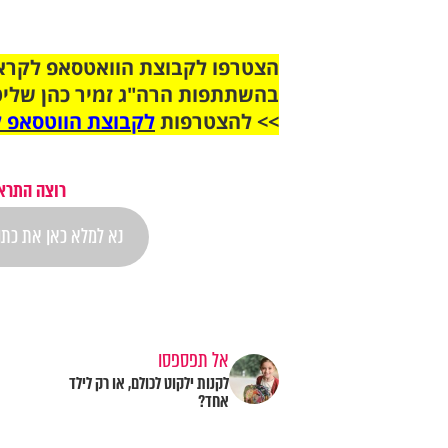
בהשתתפות הרה"ג זמיר כהן שליט
>> להצטרפות
לקבוצת הווטסאפ ל
רוצה התראה
אל תפספסו
לקנות ילקוט לכולם, או רק לילד
אחד?