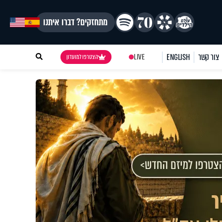
מתחזקים? דברו איתנו
צור קשר
ENGLISH
LIVE
הצטרפו למועדון