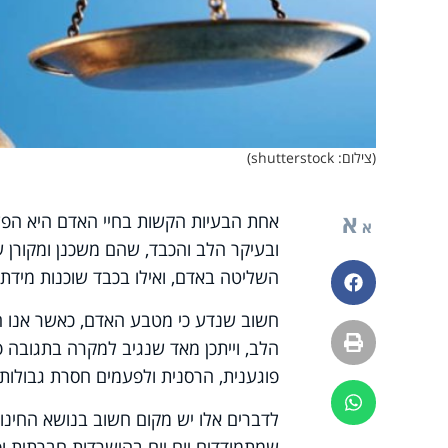
(צילום: shutterstock)
א
אחת הבעיות הקשות בחיי האדם היא הפעל
א
ובעיקר הלב והכבד, שהם משכנן ומקורן ש
השליטה באדם, ואילו בכבד שוכנות מידת 
פייסבוק
חשוב שנדע כי מטבע האדם, כאשר אנו חוו
הדפסה
הלב, וייתכן מאד שנגיב למקרה בתגובה פ
פוגענית, הרסנית ולפעמים חסרת גבולות.
ווטסאפ
לדברים אלו יש מקום חשוב בנושא החינוך 
שמתמודדים יום יום בהישרדות חברתית ופד