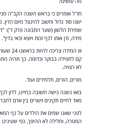
מה עושים?
חז"ל אומרים כי בראש השנה הקב"ה מניח 
ישנו סוד גדול וחשוב להינצל מיום הדין. ס
שמירת הלשון (שער התבונה פרק ד'): "דע
מידה, ודן אותו לכף זכות ויוצא זכאי בדין".
וזו המיד
קם לתפילה בבוקר וכדומה. כך תהיה התגו
לא רצויה.
מורים, הורים, תלמידים ועוד.
בואו נשנה גישה חשובה בחיינו, לדון לכף
מאד לחיים תקינים וישרים בין אדם לחברו
לפני שאנו שמים את הילדים על כף המאז
המטרה, וחלילה לא ההיפך, כפי שעינינו רו