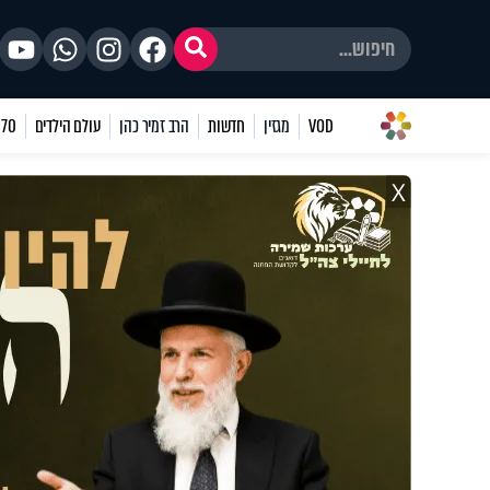
VOD
מגזין
חדשות
הרב זמיר כהן
עולם הילדים
70 שאלות
X