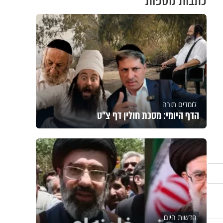
כתבות נוספות
לומדים תורה
הדף היומי: מסכת חולין דף צ"ט
חדשות היום