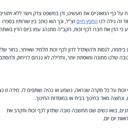
על כף המאזניים את מעשינו, ודן במשפט צדק וישר ללא ויתורים
וד זה גילה לנו
החפץ חיים
זצ"ל, וכך הוא כותב בין שורותיו בספרו
 כי הדן את חברו לכף זכות, הקב"ה מתנהג עמו ביום הדין באותה
ה צריכה להיות בראשנו 24 שעות ביממה, לנסות ולהשתדל לדון לכף זכות תלמיד שאיחר, בחור של
בה שלנו מתונה ומווסתת יותר, וחלילה לא נגרום לריחוק ולהסתב
 זכות על כל מקרה שנראה, נשמע או נהיה שותפים לו. מידה זו נ
, ונחוצה מאד בחינוך בבית או במוסדות החינוך.
נים, בואו נשים שם מחשבה טובה שתדון לכף זכות ותקרב את
אות יום יום.