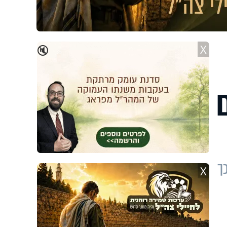
X
🔇
ך
X