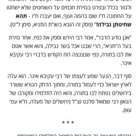
ולגזור בכלל ובפרט בגזירת חכמים על השוחטים שלא ישחטו
על החתונה ח"ו שום בהמה ועוף, ואם יעברו ח"ו -
תהא
שחיטתן נבילה!
" (פסק זה הובא בשו"ת התניא, סימן ל"ט).
"אכן נודע הדבר", אמר רבי הירש וספק את כפיו. אחר גזירת
בעל ה"תניא", הרי שבנו אכל בשר נבילה, והוא אשר אטם
את לבו בתורה, כפי שנצנצה רוח הקודש בדברי רבי עקיבא
איגר.
סוף דבר, הנער שמע לעצתו של רבי עקיבא איגר. הוא עלה
לארץ ישראל כדי לעמול בתורה, ומתוך הדחק הנורא ששרר
בירושלים נפתח לבו בתורה, והוא היה לתלמידו ומקורבו של
הגאון רבי שמואל סלנט זצ"ל (ירושלים של מעלה, ח"א עמ'
עא).
* * *
נזכרתי במעשה זה בעקבות הסיפור התלמודי המפורסם