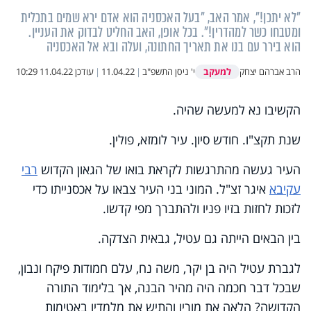
"לא יתכן!", אמר האב, "בעל האכסניה הוא אדם ירא שמים בתכלית
ומטבחו כשר למהדרין!". בכל אופן, האב החליט לבדוק את העניין.
הוא בירר עם בנו את תאריך החתונה, ועלה ובא אל האכסניה
למעקב
הרב אברהם יצחק
י' ניסן התשפ"ב
|
11.04.22
|
עודכן
11.04.22 10:29
הקשיבו נא למעשה שהיה.
שנת תקצ"ו. חודש סיון. עיר לומזא, פולין.
העיר געשה מהתרגשות לקראת בואו של הגאון הקדוש
רבי
עקיבא
איגר זצ"ל. המוני בני העיר צבאו על אכסנייתו כדי
לזכות לחזות בזיו פניו ולהתברך מפי קדשו.
בין הבאים הייתה גם עטיל, גבאית הצדקה.
לגברת עטיל היה בן יקר, משה נח, עלם חמודות פיקח ונבון,
שבכל דבר חכמה היה מהיר הבנה, אך בלימוד התורה
הקדושה? הלאה את מוריו והתיש את מלמדיו באטימות