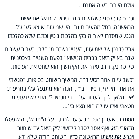
אולם הייתה בעיה אחרת".
וכה סיפר: לפני כשלושים שנה גירש יקותיאל את אשתו
הראשונה, רחל מהעיר רוונה. היו שמועות שיצא לעז על
הגט, שמסדרו לא היה בקי בהלכות גיטין וכתבו שלא כהלכתו.
אבל כדרכן של שמועות, העניין נשכח מן הלב, וכעבור עשרים
שנה בא יקותיאל בברית הנישואין בפעם השנייה באכסנייתו
של טרונק. הרב סידר את הקידושין והוא שחט את העופות.
"כשבועיים אחר הסעודה", המשיך השוחט בסיפורו, "פגשתי
את אחד מידידי, חסיד חב"ד, והנה הוא מתנפל עלי בחריפות:
'איך מלאך לבך לעבור על דברי חכמים?', ואני לא ידעתי מה
חטאתי ואיזו עוולה הוא מצא בי"...
מסתבר, שעניין הגט הגיע עד לרבו, בעל ה"תניא", והוא פסלו
מדאורייתא, ואף אסר לסדר קידושין ליקותיאל עד שיחזור
ויגרש את אשתו הראשונה כדין. השוחט הודה שלא ידע