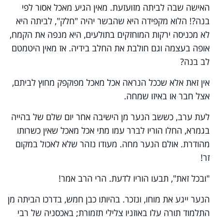
האישה שבה לביתה מזועזעת. מאין הגיע מאכל אסור לפי
בנה?! הלוא מקפידה היא שהבשר יהיה "חלק", לביתה היא
לא מכניסה ירקות המוחזקים בתולעים, היא מנפה את הקמח,
אופה בעצמה וגם חולבת את החלב בידיה. אז מאין היטמטם
לב בנה?
אין זאת אלא שככל הנראה אכל מאכל מפוקפק מחוץ לביתם,
אצל חבר או באיזו שמחה.
לעת ערב, כששב הנער מן הישיבה אחר יום שלם של בהייה
בגמרא, החלו הוריו לברר עמו מתי אכל מאכל שאין כשרותו
מהודרת. אולם הנער מחה. מעודו נזהר שלא לאכול במקום
זר!
"ובכל זאת", תבעו הוריו לדעת. הרי הרב אמר!
הנער ייגע את מוחו, ונזכר. בהיותו כבן חמש, בדרכו הביתה מן
התלמוד תורה עלו באוזניו צלילי תזמורת; באכסניה של רבי