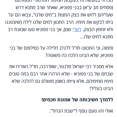
(פסחים מב ע"א) בבני פפוניא, שאחר שרב מתנא דרש
שעליהם ללוש את בצק המצות ב"מים שלנו", צבאו הם על
ביתו לבקש את מימיו. הרב התכוון למים שלנו לילה (שיצטננו
ולא יוחמץ הבצק.
רש"י
שם), אך בני פפוניא טעו שכוונת רב
מתנא למים שלו...
ותמוה, וכי התכוונו חז"ל ללגלג חלילה על כסילותם של בני
פפוניא, שלא הבינו הלכה כה פשוטה?
אלא מסביר רבי ישראל סלנטר, שאדרבה, חז"ל האדירו את
שבחם של בני פפוניא - שלא הרהרו אחר רבם במה טובים
מימיו ממימיהם, אלא צייתו באופן מושלם גם להלכה שלא
הבינו בעליל!
ללמדך חשיבותה של אמונת חכמים!
ואולי זהו טעם נוסף ל"שבת הגדול".