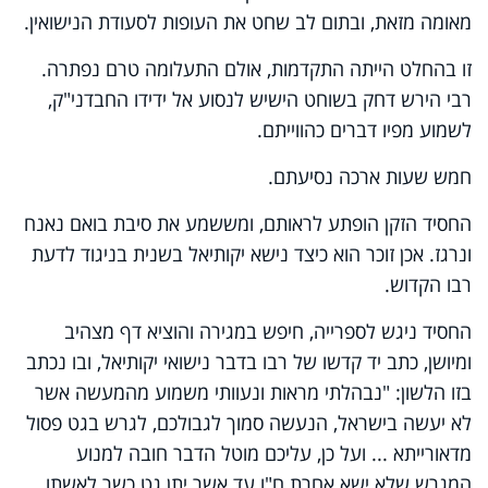
מאומה מזאת, ובתום לב שחט את העופות לסעודת הנישואין.
זו בהחלט הייתה התקדמות, אולם התעלומה טרם נפתרה.
רבי הירש דחק בשוחט הישיש לנסוע אל ידידו החבדני"ק,
לשמוע מפיו דברים כהווייתם.
חמש שעות ארכה נסיעתם.
החסיד הזקן הופתע לראותם, ומששמע את סיבת בואם נאנח
ונרגז. אכן זוכר הוא כיצד נישא יקותיאל בשנית בניגוד לדעת
רבו הקדוש.
החסיד ניגש לספרייה, חיפש במגירה והוציא דף מצהיב
ומיושן, כתב יד קדשו של רבו בדבר נישואי יקותיאל, ובו נכתב
בזו הלשון: "נבהלתי מראות ונעוותי משמוע מהמעשה אשר
לא יעשה בישראל, הנעשה סמוך לגבולכם, לגרש בגט פסול
מדאורייתא ... ועל כן, עליכם מוטל הדבר חובה למנוע
המגרש שלא ישא אחרת ח"ו עד אשר יתן גט כשר לאשתו...