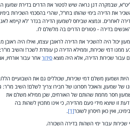
ליט"א, שבמקרה דנן נראה שיש לפטור את הדרים בדירת שמעון ה
שכיר את הדירה בימי שהותו בחו"ל, שהרי בהסכמי השכירות בימינו
הדירה לאחרים. ונמצא שביחס לשמעון הדירה בגדר 'לא קיימא לאגר
נשים בדירה - פטורים הדרים בה מלשלם לו.
עון יכול היה להשכיר את הדירה לראובן עצמו, ואילו היה ראובן מ
 ממנו דמי שכירות, וממילא הדירה כן עומדת לשכר! והשיב מו"ר: 
לם עבור שכירות הדירה, אלא היה מוצא
סידור
אחר עבור אורחיו, אם
היות ושמעון משלם דמי שכירות, שכוללים גם את השבועיים הללו,
נו של שמעון, והאוכל חסרונו של חבירו צריך לשלם! השיב מו"ר: ג
ששמעון חסר מחמת שהותם של האורחים, שכן ממילא משלם את
עת זו שיצא מידי פעם מהדירה, כי אינו מתכוין לשהות בה
ינו, ואין כאן חיסרון לשוכר
[1]
.
שכירות עבור ימי השהות בדירה השכורה.