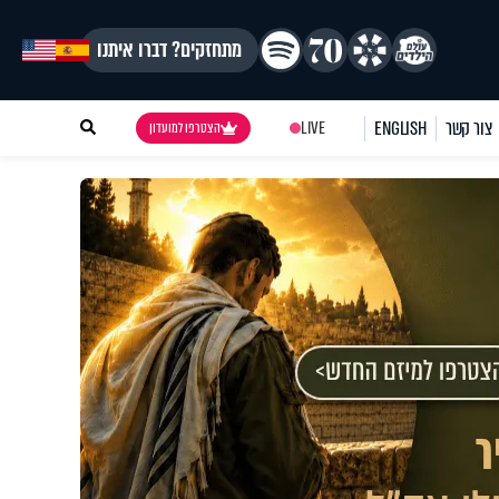
מתחזקים? דברו איתנו
צור קשר
ENGLISH
LIVE
הצטרפו למועדון