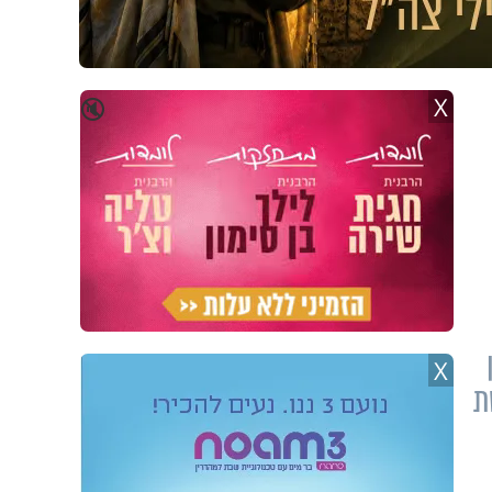
X
🔇
X
ת