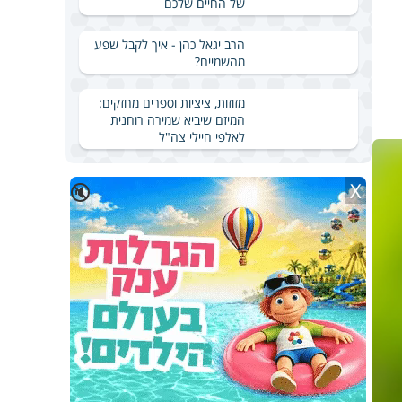
של החיים שלכם
הרב יגאל כהן - איך לקבל שפע
מהשמיים?
מזוזות, ציציות וספרים מחזקים:
המיזם שיביא שמירה רוחנית
לאלפי חיילי צה"ל
X
🔇