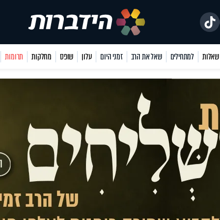
למתחילים
שאל את הרב
זמני היום
עלון
שופס
מחלקות
תרומות