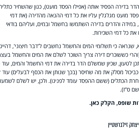
דר בדירה הפסיד אותה (אפילו הפסד מועט), כגון שהשחיר כתליה
 הפסד מועט מגלגלין עליו את כל דמי ההנאה מהדירה (את דמי
ו, במידה והדרים בדירה השתמשו בחשמל ובמים, ועליהם בודאי
את כל דמי השכירות.
 שנראה כי תשלומי המים והחשמל נחשבים ל'דבר חיצוני', דהיינו
והרי כששוכרים דירה צריך השוכר לשלם את המים והחשמל בעצמו
 יתכן לטעון, שכיון שמשלם הדר בדירה את דמי החשמל והמים, עוד 
ביכול מסלק את מה שחיסר (בכך שנותן את הכסף לבעלים) עוד ל
חרת הכתלים (ששם ההפסד עומד לפנינו). ולכן, יש לשלם לשמעון
ם ס"ז).
ת שופס, הקלק כאן
.
צחק זילברשטיין