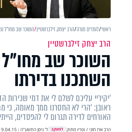
ראשי
לומדים תורה
הרב יצחק זילברשטיין
השוכר שב מחו"ל וגי
הרב יצחק זילברשטיין
השוכר שב מחו"ל ו
השתכנו בדירתו
'יקיריי עליכם לשלם לי את דמי שכירות ה
ראובן: 'הרי לא החסרנו ממך מאומה, כי ממ
האורחים לדירה תגרום לי להפסדים, הייתי
הרב ארז חזני / ופריו מתוק
ל' ניסן התשע"ה
|
19.04.15
למעקב