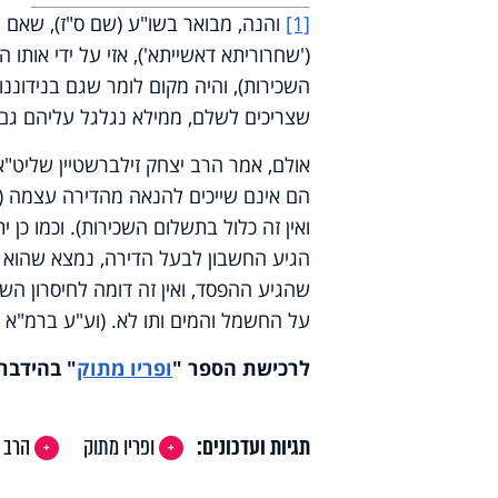
[1]
והנה, מבואר בשו"ע (שם ס"ז), שאם ה
('שחרוריתא דאשייתא'), אזי על ידי אותו
השכירות), והיה מקום לומר שגם בנידוננ
שצריכים לשלם, ממילא נגלגל עליהם גם 
אולם, אמר הרב יצחק זילברשטיין שליט"א,
הם אינם שייכים להנאה מהדירה עצמה (
ואין זה כלול בתשלום השכירות). וכמו כן
הגיע החשבון לבעל הדירה, נמצא שהוא כ
שהגיע ההפסד, ואין זה דומה לחיסרון הש
על החשמל והמים ותו לא. (וע"ע ברמ"א ש
לרכישת הספר
"
ופריו מתוק
"
בהידברו
תגיות ועדכונים:
ופריו מתוק
הרב י