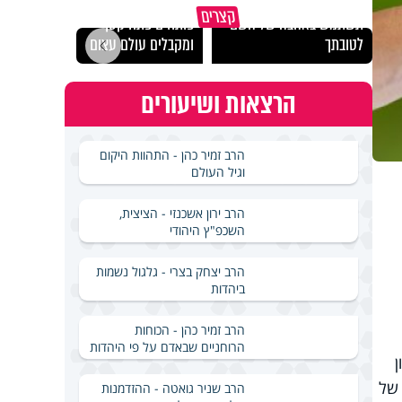
מכילי
קצרים
תשתמש באהבה של השם
פותחים פתח קטן -
במבחן
לטובתך
ומקבלים עולם עצום
ואלתר
הרצאות ושיעורים
הרב זמיר כהן - התהוות היקום
וגיל העולם
הרב ירון אשכנזי - הציצית,
השכפ"ץ היהודי
הרב יצחק בצרי - גלגול נשמות
ביהדות
הרב זמיר כהן - הכוחות
הרוחניים שבאדם על פי היהדות
 של
הרב שניר גואטה - ההזדמנות