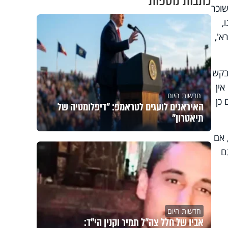
כתבות נוספות
שוכר
,
א',
בקש
אין
חדשות היום
 כן
האיראנים לועגים לטראמפ: "דיפלומטיה של
תיאטרון"
 אם
ם
חדשות היום
אביו של חלל צה"ל תמיר וקנין הי"ד: