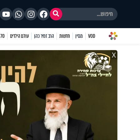
VOD
מגזין
חדשות
הרב זמיר כהן
עולם הילדים
70 שאלות
X