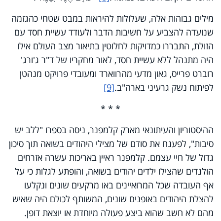
מילים גבוהות אלה, שעלולות להיראות במבט שטחי כהגזמה
שנועדה להצביע על חשיבות הדבר ולעודד עשיית חסד עם
הזולת, התבררו כמדויקות לחלוטין בתיאור מצב העולם אילו
היה מתנהל ללא עשיית חסד, לאור מחקריו של ד"ר ג'ורג'
רוברט פרייס, גאון מדעי מהרווארד ומעובדי פרויקט מנהטן
לפיתוח נשק גרעיני בארה"ב.
[9]
* * *
ההיסטוריון והעיתונאי מארק קלמפנר, ניסה בספרו "ללב יש
סיבות", לפענח את סודם של מצילי היהודים בשואה תוך סיכון
גדול של חיי עצמם. קלמפנר ראיין באריכות עשרה אזרחים
הולנדים שהצילו ילדים יהודים בשואה, והופתע לגלות כי על
אף העובדה שכל המרואיינים באו מרקעים שונים ונקלעו
להצלת היהודים באופנים שונים, המשותף לכולם היה שאיש
מהם לא חשב שהוא ביצע פעולה מיוחדת או יוצאת דופן.