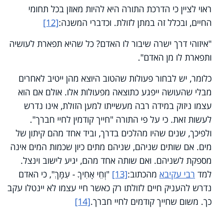
ראוי לציין כי הדרכת התורה היא להיות מאוזן בכל תחומי
החיים, ובכלל זה במתן לזולת. וכדברי המשנה:
[12]
"איזוהי דרך ישרה שיבור לו האדם? כל שהיא תפארת לעושיה
ותפארת לו מן האדם".
כלומר, יש לבחור פעולות שהטוב היוצא מהן ייטיב לאחרים
מבלי שהעושה ייפגע כתוצאה מפעולות אלו. אולם אם הוא
עצמו ניזוק במידה רבה מעשייתו למען הזולת, אינו נדרש
לעשות זאת. כי על פי התורה "חייך קודמין לחיי חברך".
ולפיכך, שנים שהיו מהלכים בדרך, וביד אחד מהם קיתון של
מים. אם שותים שניהם, שניהם מתים כיון שכמות המים אינה
מספקת לשניהם. ואם שותה אחד מהם, יגיע לישוב וינצל.
למד
רבי עקיבא
מהכתוב:
[13]
"וְחֵי אָחִיךָ - עִמָּךְ", כי האדם
נדרש להעניק חיים לזולתו רק כאשר חיי עצמו לא יינטלו עקב
כך. משום שחייך קודמים לחיי חברך.
[14]