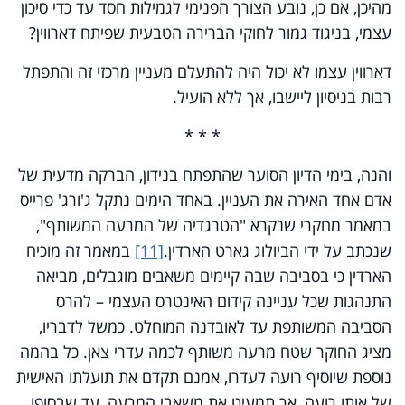
מהיכן, אם כן, נובע הצורך הפנימי לגמילות חסד עד כדי סיכון
עצמי, בניגוד גמור לחוקי הברירה הטבעית שפיתח דארווין?
דארווין עצמו לא יכול היה להתעלם מעניין מרכזי זה והתפתל
רבות בניסיון ליישבו, אך ללא הועיל.
* * *
והנה, בימי הדיון הסוער שהתפתח בנידון, הברקה מדעית של
אדם אחד האירה את העניין. באחד הימים נתקל ג'ורג' פרייס
במאמר מחקרי שנקרא "הטרגדיה של המרעה המשותף",
שנכתב על ידי הביולוג גארט הארדין.
[11]
במאמר זה מוכיח
הארדין כי בסביבה שבה קיימים משאבים מוגבלים, מביאה
התנהגות שכל עניינה קידום האינטרס העצמי – להרס
הסביבה המשותפת עד לאובדנה המוחלט. כמשל לדבריו,
מציג החוקר שטח מרעה משותף לכמה עדרי צאן. כל בהמה
נוספת שיוסיף רועה לעדרו, אמנם תקדם את תועלתו האישית
של אותו רועה, אך תמעיט את משאבי המרעה, עד שבסופו