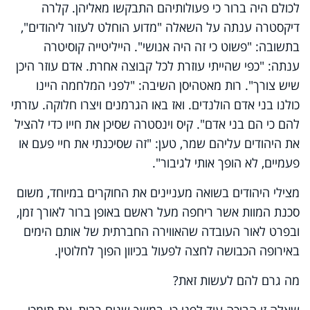
לכולם היה ברור כי פעולותיהם התבקשו מאליהן. קלרה
דיקסטרה ענתה על השאלה "מדוע הוחלט לעזור ליהודים",
בתשובה: "פשוט כי זה היה אנושי". הייליטייה קוסיטרה
ענתה: "כפי שהייתי עוזרת לכל קבוצה אחרת. אדם עוזר היכן
שיש צורך". רות מאטהיסן השיבה: "לפני המלחמה היינו
כולנו בני אדם הולנדים. ואז באו הגרמנים ויצרו חלוקה. עזרתי
להם כי הם בני אדם". קיס וינסטרה שסיכן את חייו כדי להציל
את היהודים עליהם שמר, טען: "זה שסיכנתי את חיי פעם או
פעמיים, לא הופך אותי לגיבור".
מצילי היהודים בשואה מעניינים את החוקרים במיוחד, משום
סכנת המוות אשר ריחפה מעל ראשם באופן ברור לאורך זמן,
ובפרט לאור העובדה שהאווירה החברתית של אותם הימים
באירופה הכבושה לחצה לפעול בכיוון הפוך לחלוטין.
מה גרם להם לעשות זאת?
שאלה זו הביכה עוד לפני כן, במשך שנים רבות, את תומכי