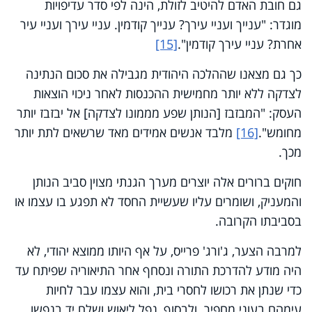
גם חובת האדם להיטיב לזולת, הינה לפי סדר עדיפויות
מוגדר: "ענייך ועניי עירך? ענייך קודמין. עניי עירך ועניי עיר
אחרת? עניי עירך קודמין".
[15]
כך גם מצאנו שההלכה היהודית מגבילה את סכום הנתינה
לצדקה ללא יותר מחמישית ההכנסות לאחר ניכוי הוצאות
העסק: "המבזבז [הנותן שפע מממונו לצדקה] אל יבזבז יותר
מחומש".
[16]
מלבד אנשים אמידים מאד שרשאים לתת יותר
מכך.
חוקים ברורים אלה יוצרים מערך הגנתי מצוין סביב הנותן
והמעניק, ושומרים עליו שעשיית החסד לא תפגע בו עצמו או
בסביבתו הקרובה.
למרבה הצער, ג'ורג' פרייס, על אף היותו ממוצא יהודי, לא
היה מודע להדרכת התורה ונסחף אחר התיאוריה שפיתח עד
כדי שנתן את רכושו לחסרי בית, והוא עצמו עבר לחיות
עימהם בעוני מחפיר. ולבסוף, נפל ליאוש ושלח יד בנפשו.