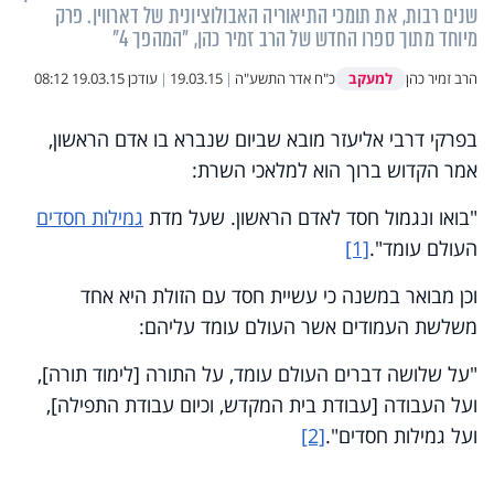
שנים רבות, את תומכי התיאוריה האבולוציונית של דארווין. פרק
מיוחד מתוך ספרו החדש של הרב זמיר כהן, "המהפך 4"
למעקב
הרב זמיר כהן
כ"ח אדר התשע"ה
|
19.03.15
|
עודכן
19.03.15 08:12
בפרקי דרבי אליעזר מובא שביום שנברא בו אדם הראשון,
אמר הקדוש ברוך הוא למלאכי השרת:
"בואו ונגמול חסד לאדם הראשון. שעל מדת
גמילות חסדים
העולם עומד".
[1]
וכן מבואר במשנה כי עשיית חסד עם הזולת היא אחד
משלשת העמודים אשר העולם עומד עליהם:
"על שלושה דברים העולם עומד, על התורה [לימוד תורה],
ועל העבודה [עבודת בית המקדש, וכיום עבודת התפילה],
ועל גמילות חסדים".
[2]