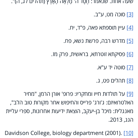
שעה אחת. שנאמר: חֶסֶד ה' מָלְאָה הָאָרֶץ (תהלים לג, ה)".
[3]
סוכה מט, ע"ב.
[4]
עיין תוספתא פאה, פ"ד, יח.
[5]
מדרש רבה, פרשת נשא, פח.
[6]
פסיקתא זוטרתא, בראשית, פרק מז.
[7]
סוטה יד ע"א.
[8]
תהלים פט, ג.
[9]
על תולדות חייו ומחקריו: פרופ' אורן הרמן, "מחיר
האלטרואיזם: ג'ורג' פרייס והחיפוש אחר מקורות טוב הלב",
‏מאנגלית: מיכל בן-יעקב, הוצאת ידיעות אחרונות, ספרי עליית
הגג, 2013.‏
Davidson College, biology department (2001)
.
[10]