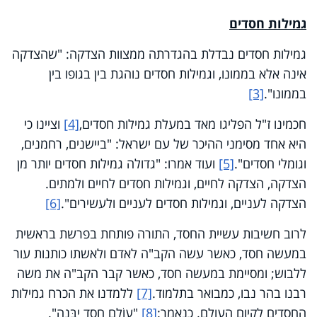
גמילות חסדים
גמילות חסדים נבדלת בהגדרתה ממצוות הצדקה: "שהצדקה
אינה אלא בממונו, וגמילות חסדים נוהגת בין בגופו בין
בממונו".
[3]
חכמינו ז"ל הפליגו מאד במעלת גמילות חסדים,
[4]
וציינו כי
היא אחד מסימני ההיכר של עם ישראל: "ביישנים, רחמנים,
וגומלי חסדים".
[5]
ועוד אמרו: "גדולה גמילות חסדים יותר מן
הצדקה, הצדקה לחיים, וגמילות חסדים לחיים ולמתים.
הצדקה לעניים, וגמילות חסדים לעניים ולעשירים".
[6]
לרוב חשיבות עשיית החסד, התורה פותחת בפרשת בראשית
במעשה חסד, כאשר עשה הקב"ה לאדם ולאשתו כותנות עור
ללבוש; ומסיימת במעשה חסד, כאשר קבר הקב"ה את משה
רבנו בהר נבו, כמבואר בתלמוד.
[7]
ללמדנו את הכרח גמילות
החסדים לקיום העולם. כנאמר:
[8]
"עוֹלָם חֶסֶד יִבָּנֶה".