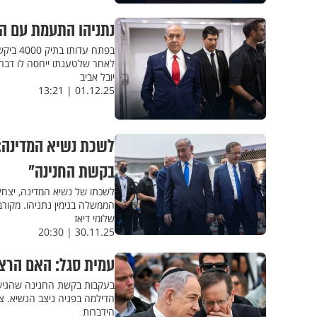
נתניהו התעמת עם ה
בפתח ע
לאחר שלטענתו ייחסה לו דבר
יובל אביב
01.12.25 | 13:21
לשכת נשיא המדינה: 
בקשת החנינה"
לשכתו של נשיא המדינה, יצח
הממשלה בנימין נתניהו. מקור
שלומי דיאז
30.11.25 | 20:30
עמית סגל: האם הרצוג
בעקבות בקשת החנינה שהגיש 
הדילמה בפניה ניצב הנשיא. צ
הידברות