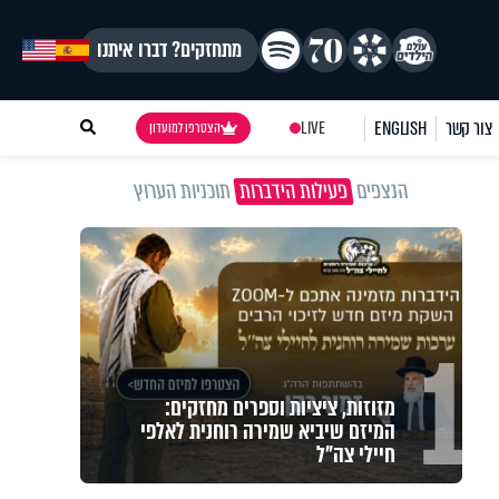
מתחזקים? דברו איתנו
צור קשר
ENGLISH
LIVE
הצטרפו למועדון
הנצפים
פעילות הידברות
תוכניות הערוץ
1
מזוזות, ציציות וספרים מחזקים:
המיזם שיביא שמירה רוחנית לאלפי
חיילי צה"ל