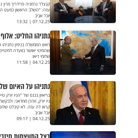
קנצלר גרמניה פרידריך מרץ נ
עזה: "השלב הראשון כמעט הסת
יובל אביב
07.12.25 | 13:32
נתניהו החליט: אלוף 
ראש הממשלה בנימין נתניהו הו
שהמינוי יאושר בוועדה למינויים
שלומי דיאז
04.12.25 | 11:58
נתניהו על האיום של 
בריאיון בכנס של "הניו יורק
ניו יורק, זוהרן ממדאני, ולב
קראו לה עזה. לא קיבלנו שלו
יובל אביב
04.12.25 | 09:17
בצל התעצמות חיזבא