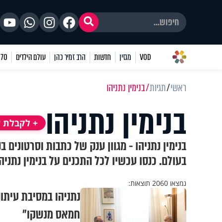
VOD
מגזין
חדשות
הרב זמיר כהן
עולם הילדים
70 שאלות
ראשי
תגיות
בנימין נתניהו
בנימין נתניהו
+ לקבלת ע
בנימין נתניהו - מגוון ענק של כתבות וסרטונים 
בעולם. כנסו עכשיו לכל התכנים על בנימין נתניה
נמצאו 2060 תוצאות:
נתניהו במסיבת עיתונ
חמאס מנשקו״