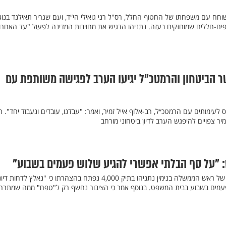
וחח עם משפחתו של החטוף החלל, רס"ל רני גואילי הי“ד, ועם שגריר תאילנד בנוג
ם-חללים שמוחזקים בעזה. נתניהו הדגיש את מחויבות המדינה לפעול "עד האחרון
 הביטחון והרמטכ״ל יגיעו הערב לפגישה משותפת עם
 לעימותים עם הרמטכ״ל, רב-אלוף אייל זמיר, ואמר: "עבדנו, עובדים ונעבוד יחד". 
מיר צפויים להיפגש הערב לדיון ביטחוני מורחב
: "על סף הבלתי אפשרי להגיע שלוש פעמים בשבוע"
היום הרביעי לחקירתו הנגדית של ראש הממשלה בנימין נתניהו בתיק 4,000 נפתח בהצהרתו כי "נאלץ לדחות
 פעמים בשבוע בבית המשפט. בנוסף אמר כי הציבור נחשף רק ל"טפח" ממה שמתר