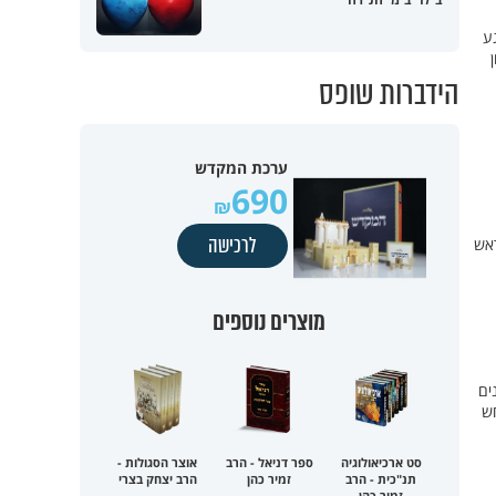
ע
הידברות שופס
ערכת המקדש
690
לרכישה
ראש
מוצרים נוספים
 דיונים
חש
סט ארכיאולוגיה
ספר דניאל - הרב
אוצר הסגולות -
תנ"כית - הרב
זמיר כהן
הרב יצחק בצרי
זמיר כהן