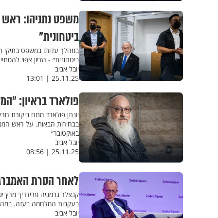
משפט נתניהו: ראש ה
ביטחונית"
במהלך עדותו במשפט בתיקי הא
ביטחונית״ - הדיון צפוי להסתיים בשעה 13:00. נתניהו התייחס לסיקור השלילי ו
יובל אביב
25.11.25 | 13:01
פולארד בראיון: ״המדינ
יונתן פולארד מתח ביקורת חרי
באוקטובר״
יובל אביב
25.11.25 | 08:56
לאחר הסרת האמברגו:
קנצלר גרמניה פרידריך מרץ י
בעקבות המלחמה בעזה. במהלך 
יובל אביב