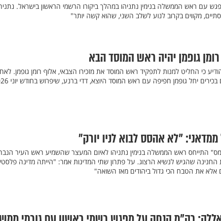
פגש עם ראש הממשלה בנימין נתניהו במהלך ביקורו הרשמי הראשון בישראל. נתניה
יים, מקווים בקרוב לנוע לשלב השני, שהוא קשה יותר"
רומן גופמן יהיה ראש המוסד הבא
דיע כי החליט למנות לתפקיד ראש המוסד את מזכירו הצבאי, אלוף רומן גופמן. לאח
 בכירים יחל גופמן חפיפה עם ראש המוסד היוצא, דדי ברנע, שיפרוש בחודש יוני 2026
ממדאני: ״לא אהסס לבוא לניו יורק״
 טיימס" התייחס ראש הממשלה בנימין נתניהו לאיום המעצר שהשמיע ראש העיר הנב
קשת החנינה שהגיש לנשיא הרצוג. על פתרון שתי המדינות אמר: "הייתה מדינה פלסטינ
ם אלא את הטבח הכי גדול ביהודים מאז השואה"
ללה: רה"מ הנחה על מפגש רשמי ראשון עם גורמי ממש