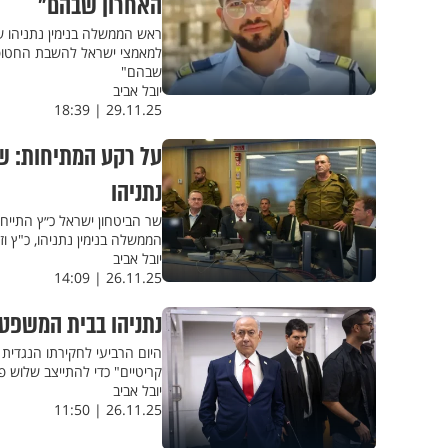
האחרון שבהם"
ראש הממשלה בנימין נתניהו ש
למאמצי ישראל להשבת החטופי
שבהם"
יובל אביב
29.11.25 | 18:39
על רקע המתיחות: שר
נתניהו
שר הביטחון ישראל כ״ץ התייחס
הממשלה בנימין נתניהו, כ"ץ וז
יובל אביב
26.11.25 | 14:09
נתניהו בבית המשפט
קריטיים" כדי להתייצב שלוש
יובל אביב
26.11.25 | 11:50