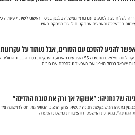
רה לשלוח נציג למגעים עם גורמי ממשלה בלבנון בניסיון ראשוני לשיתוף פעולה כלכ
ות חיזבאללה ומאמצים אמריקניים לייצוב הפסקת האש
אפשר להגיע להסכם עם הסורים, אבל נעמוד על עקרונותינ
ראש הממשלה בנימין נתניהו ביקר לוחמי מילואים מחטיבה 55 הפצועים מאירוע ההיתקלות בסוריה בבית החו
יות ישראל בגבול הצפון ואת האפשרות להסכם עם סוריה
נה של נתניהו: ״אשקול אך ורק את טובת המדינה״
ין נתניהו הגיש בקשת חנינה לנשיא יצחק הרצוג, הנשיא מתייחס לראשונה ומדגי
ובת המדינה”. במערכת המשפטית והציבורית נמשכת הסערה