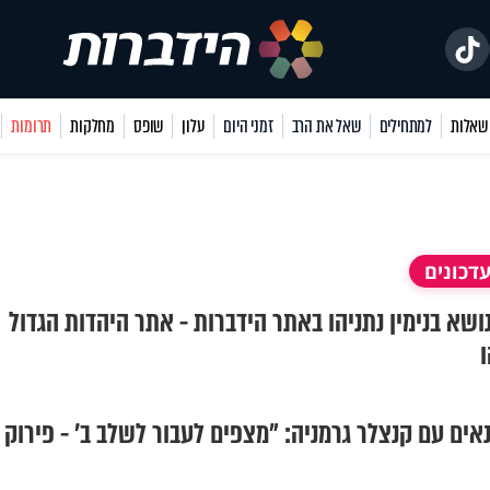
למתחילים
שאל את הרב
זמני היום
עלון
שופס
מחלקות
תרומות
דכונים
בנושא בנימין נתניהו באתר הידברות - אתר היהדות הגדול
ו
אים עם קנצלר גרמניה: ״מצפים לעבור לשלב ב׳ - פירוק