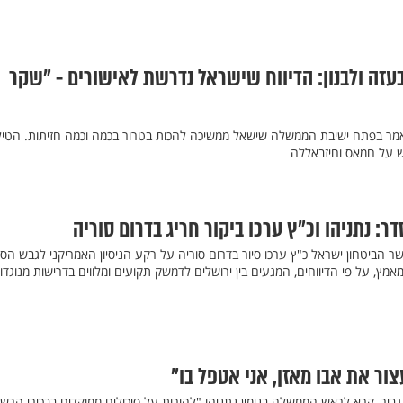
בעזה ולבנון: הדיווח שישראל נדרשת לאישורים - "שקר
אמר בפתח ישיבת הממשלה שישאל ממשיכה להכות בטרור בכמה וכמה חזיתות. הטי
על חמאס וחיזבאללה
: נתניהו וכ״ץ ערכו ביקור חריג בדרום סוריה
ר הביטחון ישראל כ"ץ ערכו סיור בדרום סוריה על רקע הניסיון האמריקני לגבש הס
מאמץ, על פי הדיווחים, המגעים בין ירושלים לדמשק תקועים ומלווים בדרישות מנוגדו
עצור את אבו מאזן, אני אטפל בו"
 גביר, קרא לראש הממשלה בנימין נתניהו "להורות על סיכולים ממוקדים בבכירי הרש