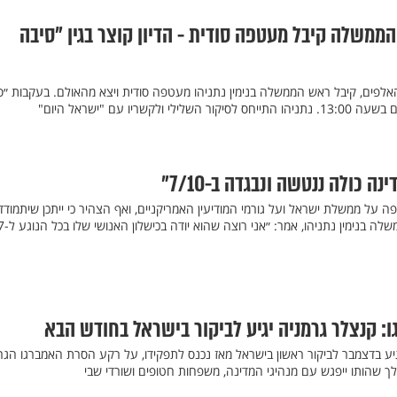
ממשלה קיבל מעטפה סודית - הדיון קוצר בגין "סיבה
לפים, קיבל ראש הממשלה בנימין נתניהו מעטפה סודית ויצא מהאולם. בעקבות ״ס
לקשריו עם "ישראל היום"
ה כולה ננטשה ונבגדה ב-7/10״
פה על ממשלת ישראל ועל גורמי המודיעין האמריקניים, ואף הצהיר כי ייתכן שיתמודד
בבחירות הבאות. על ראש הממשלה בנימין נתניהו, אמר: ״אני רוצה ש
 קנצלר גרמניה יגיע לביקור בישראל בחודש הבא
גיע בדצמבר לביקור ראשון בישראל מאז נכנס לתפקידו, על רקע הסרת האמברגו הגר
שהותו ייפגש עם מנהיגי המדינה, משפחות חטופים ושורדי שבי