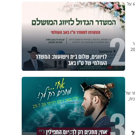
ו על
2
ר
לזיווגים, שלום בית וישועות: המשדר
העולמי של ט"ו באב
חר של
ית,
3
אחי, מחכים רק לך: יום התפילין
ל