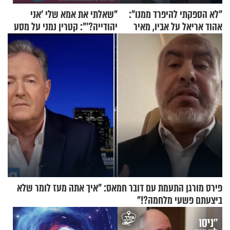
"לא הספקתי להיפרד ממנו":
"שאלתי את אמא שלי 'אני
אהוד אריאל על אביו, מאיר
יהודייה?'": קטרין נמני על מסע
אריאל ז"ל
ההתחזקות המרגש
פירס מורגן התעמת עם דובר חמאס: "איך אתה מעז לומר שלא
ביצעתם פשעי מלחמה?!"