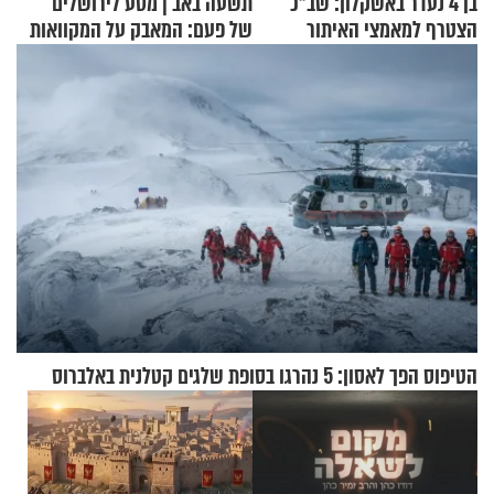
בן 4 נעדר באשקלון: שב"כ
תשעה באב | מסע לירושלים
הצטרף למאמצי האיתור
של פעם: המאבק על המקוואות
הטיפוס הפך לאסון: 5 נהרגו בסופת שלגים קטלנית באלברוס