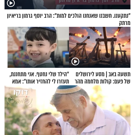
"נתקענו. חשבנו שאנחנו הולכים למות": הרב יוסף גרמון בריאיון
מרתק
תשעה באב | מסע לירושלים
"הילד שלי נחטף. אני מתחננת,
של פעם: קולות מלחמה מהר
תעזרו לי להחזיר אותו": אמא
הזיתים
של יובל בן ה-4 בריאיון דומע