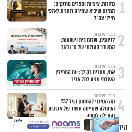
1
מזוזות, ציציות וספרים מחזקים:
המיזם שיביא שמירה רוחנית לאלפי
חיילי צה"ל
2
תכני הידברות
לזיווגים, שלום בית וישועות:
המשדר העולמי של ט"ו באב
3
תכני הידברות
אחי, מחכים רק לך: יום התפילין
העולמי מגיע לתל אביב
תכני הידברות
4
מה הסיכוי להתחתן בגיל 37?
הפעולה שסיימה עשור של אכזבות
והובילה לחופה
X
הידברות שופס