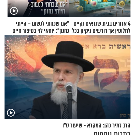
4 אזורים בבית שנראים נקיים
"אם שכחתי לנשום – הייתי
לחלוטין אך דורשים ניקיון בכל
נחנק": יוחאי לוי בסיפור חיים
סוף שבוע
מעורר השראה
הרב זמיר כהן: המקרא - שיעור ט"ו
כתבות נוספות