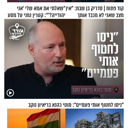
קוד פתוח | סדריק בן שבת: "אין
"שאלתי את אמא שלי 'אני
מצב שאני לא מכבד אותך
יהודייה?'": קטרין נמני על מסע
בבוקר בהנחת תפילין"
ההתחזקות המרגש
"ניסו לחטוף אותי פעמיים": מוטי כהנא בריאיון נוקב