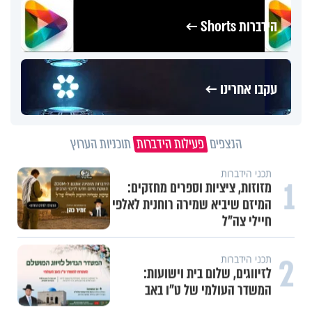
הידברות Shorts ←
עקבו אחרינו ←
הנצפים
פעילות הידברות
תוכניות הערוץ
תכני הידברות
1
מזוזות, ציציות וספרים מחזקים:
המיזם שיביא שמירה רוחנית לאלפי
חיילי צה"ל
2
תכני הידברות
לזיווגים, שלום בית וישועות:
המשדר העולמי של ט"ו באב