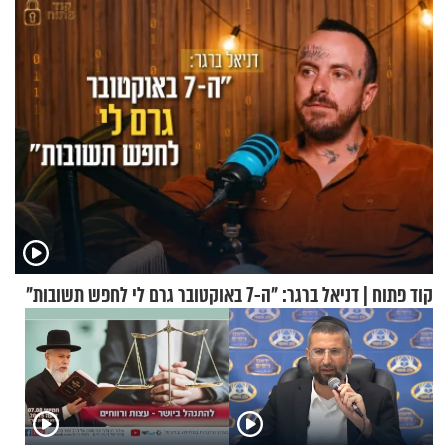
קוד פתוח | דניאל ברגר: "ה-7 באוקטובר גרם לי לחפש תשובות"