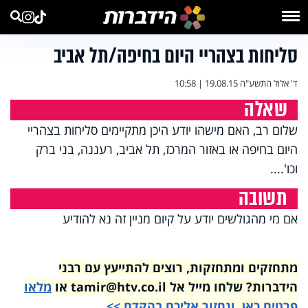
סליחות בצהריי היום בחיפה/תל אביב
ד' אלול התשע"ה
19.08.15 | 10:58
שאלה
שלום רב, האם מישהו יודע היכן מתקיימים סליחות בצהריי
היום בחיפה או באזור המרכז, תל אביב, רעננה, בני ברק
וכו'....
תשובה
אם מי מהגולשים יודע על קיום מניין זה נא להודיע
מתחזקים ומתחזקות, רוצים להתייעץ עם רבני
הידברות? שלחו מייל אל tamir@htv.co.il או
מלאו
פרטים כאן, ונחזור אליכם בהקדם >>