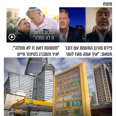
מנצח
פירס מורגן התעמת עם דובר
"תסמונת דאון זו לא מחלה":
חמאס: "איך אתה מעז לומר
יאיר פומברג בסיפור חיים
שלא ביצעתם פשעי מלחמה?!"
מעורר השראה