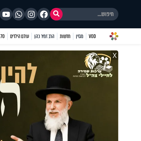
VOD
מגזין
חדשות
הרב זמיר כהן
עולם הילדים
70 שאלות
X