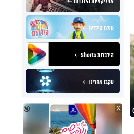
אפליקציות הידברות ←
עולם הילדים ←
הידברות Shorts ←
עקבו אחרינו ←
X
🔇