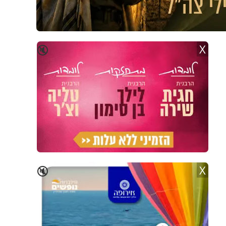
X
🔇
X
🔇