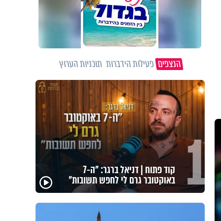
הנצפים
פעילות הידברות
תוכניות הערוץ
1
לזיווגים, שלום בית וישועות: המשדר
העולמי של ט"ו באב