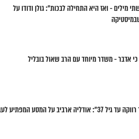
י מילים - ואז היא התחילה לבכות": גולן ודודו על
שבמיסטיקה
כי אדבר - משדר מיוחד עם הרב שאול בובליל
"לא ציפיתי שאשאר רווקה עד גיל 37": אודליה ארביב על המסע המפתיע ל