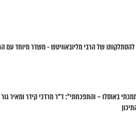
מוני: 30 שנה להסתלקותו של הרבי מליובאוויטש - משדר מיוחד עם ה
מכתי באוסלו – והתפכחתי": ד"ר מרדכי קידר ומאיר גור
יכון