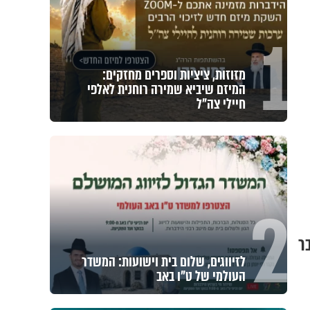
1
מזוזות, ציציות וספרים מחזקים:
המיזם שיביא שמירה רוחנית לאלפי
חיילי צה"ל
2
עבר
לזיווגים, שלום בית וישועות: המשדר
העולמי של ט"ו באב