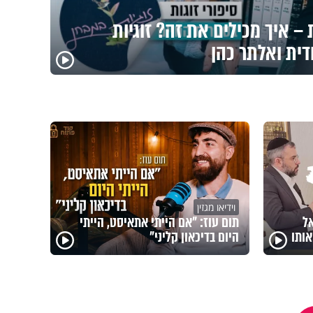
– איך מכילים את זה? זוגיות
דית ואלתר כהן
וידיאו מגזין
אל
תום עוז: "אם הייתי אתאיסט, הייתי
ותו
היום בדיכאון קליני"