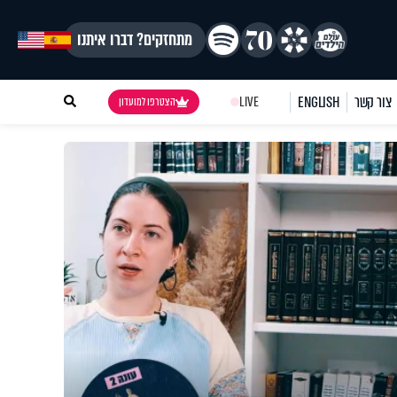
מתחזקים? דברו איתנו
צור קשר
ENGLISH
LIVE
הצטרפו למועדון