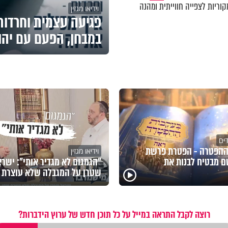
וריות לצפייה חווייתית ומהנה
וידיאו מגזין
פגיעה עצמית וחרדות 
במבחן, הפעם עם יהו
דים
ההפטרה - הפטרת פרשת
וידיאו מגזין
 מבטיח לבנות את
"הגמגום לא מגדיר אותי": ישר
שטרן על המגבלה שלא עוצרת א
רוצה לקבל התראה במייל על כל תוכן חדש של ערוץ הידברות?