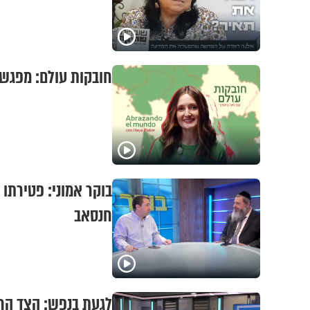
חובקות עולם: מפגש 
בוקר אמוני: פטירתו 
חנסאב
לגעת בנפש: הצד החי