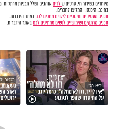
מיוחדים בשידור חי, סרטים ש
ילדים
אוהבים ושלל תכניות מרתקות ומק
בחינם. היכנסו, והמליצו לחברים.
תכנים מעסיקים וחינוכיים לילדים מחכים לכם
באתר הידברות.
תכנים מרתקים ושימושיים לנשים ממתינים לכם
באתר הידברות.
תכניות יל
בעקבות 
וידיאו מגזין
"אין לי יד, וזו לא מחלה": כרמל יוגב
ראה: השם
על החיסרון שהפך לגעגוע
ירושלים