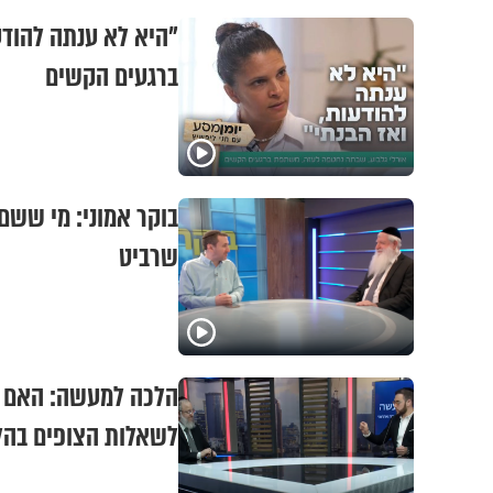
"היא לא ענתה להודע
ברגעים הקשים
בוקר אמוני: מי ששם 
שרביט
הלכה למעשה: האם מ
לשאלות הצופים בהל