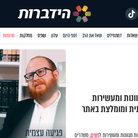
למתחילים
שאל את הרב
זמני היום
עלון
שופס
מחלקות
תרומות
ונות ומעשירות
תית ומומלצת באתר
 מגוונות ומעשירות ל
נשים
, משדרים