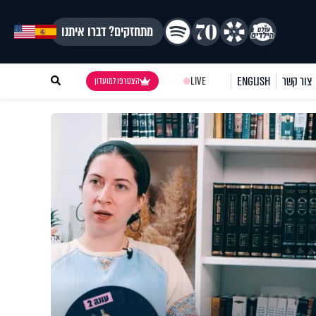
מתחזקים? דברו איתנו
צור קשר
ENGLISH
LIVE
הצטרפו למועדון