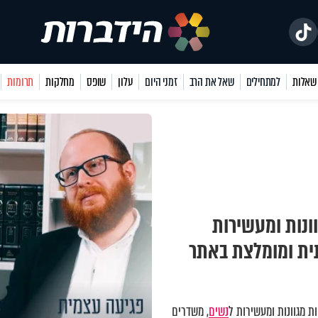
למתחילים
שאל את הרב
זמני היום
עלון
שופס
מחלקות
תרומות
ונות ומעשירות
תית ומומלצת באתר
 מגוונות ומעשירות ל
נשים
, משדרים