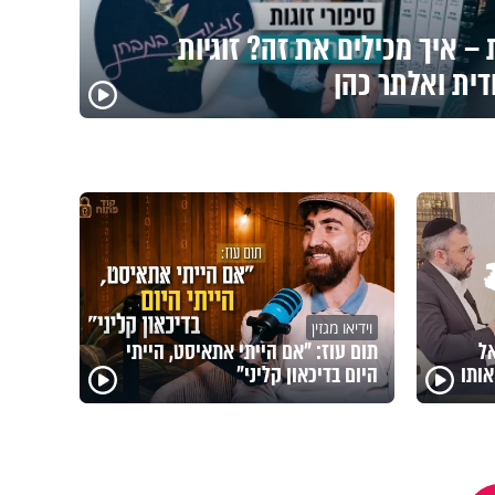
– איך מכילים את זה? זוגיות
דית ואלתר כהן
וידיאו מגזין
אל
תום עוז: "אם הייתי אתאיסט, הייתי
ותו
היום בדיכאון קליני"