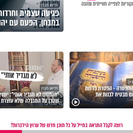
וריות לצפייה חווייתית ומהנה
וידיאו מגזין
פגיעה עצמית וחרדות 
במבחן, הפעם עם יהו
דים
ההפטרה - הפטרת פרשת
וידיאו מגזין
 מבטיח לבנות את
"הגמגום לא מגדיר אותי": ישר
שטרן על המגבלה שלא עוצרת א
רוצה לקבל התראה במייל על כל תוכן חדש של ערוץ הידברות?