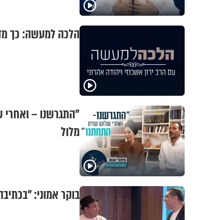
הלכה למעשה: כך מד
"התגרשנו – ואחרי ש
מלול
בוקר אמוני: "בכתיב