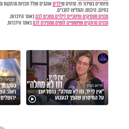
מיוחדים בשידור חי, סרטים ש
ילדים
אוהבים ושלל תכניות מרתקות ומק
בחינם. היכנסו, והמליצו לחברים.
תכנים מעסיקים וחינוכיים לילדים מחכים לכם
באתר הידברות.
תכנים מרתקים ושימושיים לנשים ממתינים לכם
באתר הידברות.
תכניות יל
בעקבות 
וידיאו מגזין
"אין לי יד, וזו לא מחלה": כרמל יוגב
ראה: השם
על החיסרון שהפך לגעגוע
ירושלים