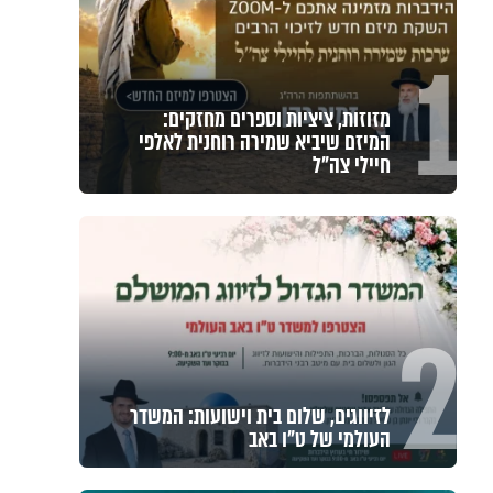
1
מזוזות, ציציות וספרים מחזקים:
המיזם שיביא שמירה רוחנית לאלפי
חיילי צה"ל
2
לזיווגים, שלום בית וישועות: המשדר
העולמי של ט"ו באב