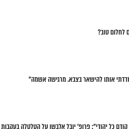
ם לחלום טוב?
ודדתי אותו להישאר בצבא. מרגישה אשמה"
קודם כל יהודי": פרופ' יובל אלבשן על הטלטלה בעקבות