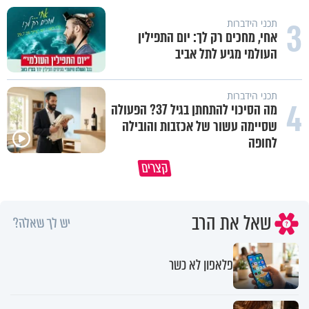
3
תכני הידברות
אחי, מחכים רק לך: יום התפילין
העולמי מגיע לתל אביב
תכני הידברות
4
מה הסיכוי להתחתן בגיל 37? הפעולה
שסיימה עשור של אכזבות והובילה
לחופה
קצרים
מדוע האמונה נמשלה למלח?
גם ׳הרע׳ זה הרחמים של בורא ע
שאל את הרב
יש לך שאלה?
פלאפון לא כשר