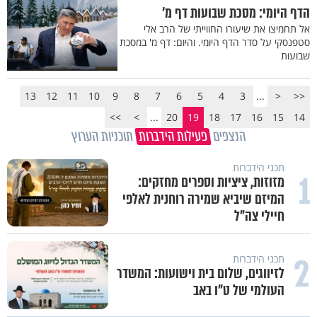
הדף היומי: מסכת שבועות דף מ'
אל תחמיצו את שיעורו החווייתי של הרב אלי
סטפנסקי על סדר הדף היומי. והיום: דף מ' במסכת
שבועות
13
12
11
10
9
8
7
6
5
4
3
...
<
<<
>>
>
...
20
19
18
17
16
15
14
הנצפים
פעילות הידברות
תוכניות הערוץ
תכני הידברות
1
מזוזות, ציציות וספרים מחזקים:
המיזם שיביא שמירה רוחנית לאלפי
חיילי צה"ל
2
תכני הידברות
לזיווגים, שלום בית וישועות: המשדר
העולמי של ט"ו באב