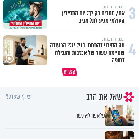
3
תכני הידברות
אחי, מחכים רק לך: יום התפילין
העולמי מגיע לתל אביב
תכני הידברות
4
מה הסיכוי להתחתן בגיל 37? הפעולה
שסיימה עשור של אכזבות והובילה
לחופה
מתחילים לעבוד לקראת ראש השנה
הרגעים הקשים ביותר בחיים יכול
קצרים
החדשה
להצית את חיינו
שאל את הרב
יש לך שאלה?
פלאפון לא כשר