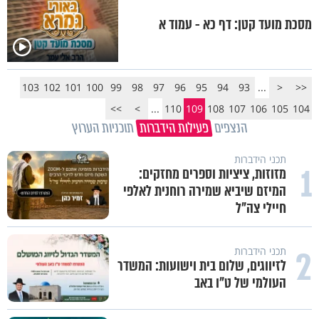
מסכת מועד קטן: דף כא - עמוד א
103
102
101
100
99
98
97
96
95
94
93
...
<
<<
>>
>
...
110
109
108
107
106
105
104
הנצפים
פעילות הידברות
תוכניות הערוץ
תכני הידברות
1
מזוזות, ציציות וספרים מחזקים:
המיזם שיביא שמירה רוחנית לאלפי
חיילי צה"ל
2
תכני הידברות
לזיווגים, שלום בית וישועות: המשדר
העולמי של ט"ו באב