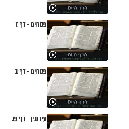
פסחים - דף ז
פסחים - דף ב
עירובין - דף פג