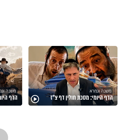
משנה וגמרא
משנה וגמ
הדף היומי: מסכת חולין דף צ"ז
הדף היומ