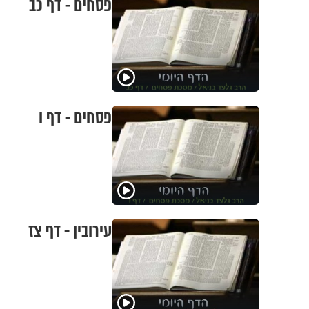
פסחים - דף כב
פסחים - דף ו
עירובין - דף צז