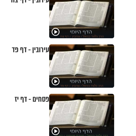
עירובין - דף צח
עירובין - דף פד
פסחים - דף יז