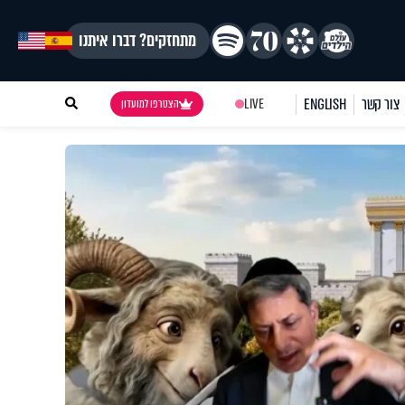
מתחזקים? דברו איתנו
צור קשר
ENGLISH
LIVE
הצטרפו למועדון