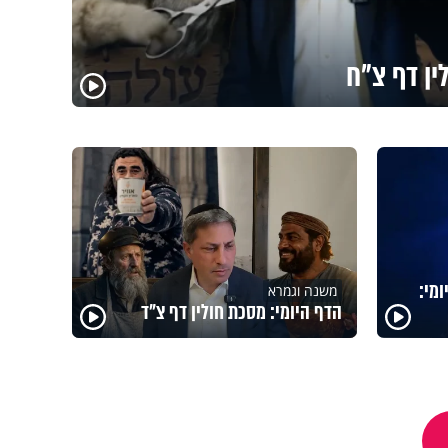
ין דף צ"ח
מי:
משנה וגמרא
הדף היומי: מסכת חולין דף צ"ד