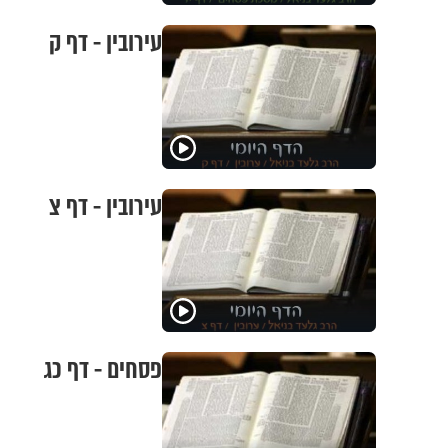
עירובין - דף ק
עירובין - דף צ
פסחים - דף כג