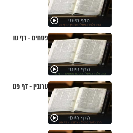
פסחים - דף טו
ערובין - דף פט