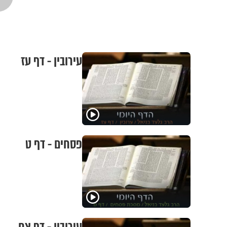
עירובין - דף עז
פסחים - דף ט