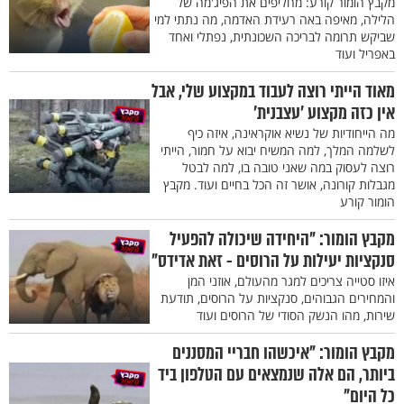
מקבץ הומור קורע: מחליפים את הפיג'מה של
הלילה, מאיפה באה רעידת האדמה, מה נתתי למי
שביקש תרומה לבריכה השכונתית, נפתלי ואחד
באפריל ועוד
מאוד הייתי רוצה לעבוד במקצוע שלי, אבל
אין כזה מקצוע 'עצבנית'
מה הייחודיות של נשיא אוקראינה, איזה כיף
לשלמה המלך, למה המשיח יבוא על חמור, הייתי
רוצה לעסוק במה שאני טובה בו, למה לבטל
מגבלות קורונה, אושר זה הכל בחיים ועוד. מקבץ
הומור קורע
מקבץ הומור: "היחידה שיכולה להפעיל
סנקציות יעילות על הרוסים - זאת אדידס"
איזו סטייה צריכים למגר מהעולם, אוזני המן
והמחירים הגבוהים, סנקציות על הרוסים, תודעת
שירות, מהו הנשק הסודי של הרוסים ועוד
מקבץ הומור: "איכשהו חבריי המסננים
ביותר, הם אלה שנמצאים עם הטלפון ביד
כל היום"