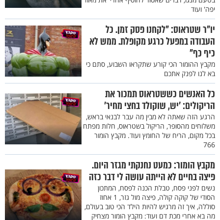
יפה' ועוד
יו"ר שטראוס: "לקחנו פסק זמן. כל
העבודה במפעל כרגע מקופלת. ממש לא
כיף כף"
מקבץ ההומור הכי קורע שתקראו השבוע, סתם כי
בא לנו לפנק אתכם
כל האנשים כששטראוס תמכור את
הריקולים: ’יש, שוקולד בחצי מחיר’
הרגע הזה שאתה לא מבין מה עבר לבנאי בראש,
משלוחים מהסופר, הריקול בשטראוס, חלות מפתח
בכל מקום, הריח של החומץ ועוד. מקבץ הומור
766
מקבץ הומור: כמעט נחנקתי מגזר היום.
פיצה בחיים לא הייתה עושה לי דבר כזה
נשים לפני פסח, טבלת הכנה לפסח, המתכון
הסודי של קוקה קולה, פיצה מול גזר, 1 אחוז
סוללה, איך זה מרגיש להיות הילד הכי טוב בעולם,
מה בא אחרי מכת דם ועוד: מקבץ הומור מצחיק