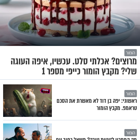
הומור
מרוצים? אכלתי סלט. עכשיו, איפה העוגה
שלי? מקבץ הומור כייפי מספר 1
הומור
ראשוני: יפה בן דוד לא מאשרת את הסכם
טראמפ. מקבץ הומור
הומור
מה המתכון לזוגיות טובה? משאל רחוב עם