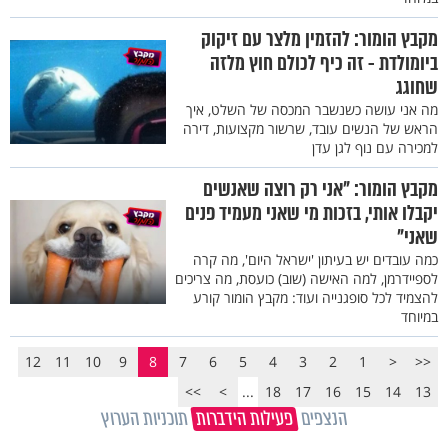
מקבץ הומור: להזמין מלצר עם זיקוק
ביומולדת - זה כיף לכולם חוץ מלזה
שחוגג
מה אני עושה כשנשבר המכסה של השלט, איך
הראש של הנשים עובד, שרשור מקצועות, דירה
למכירה עם נוף לגן עדן
מקבץ הומור: "אני רק רוצה שאנשים
יקבלו אותי, בזכות מי שאני מעמיד פנים
שאני"
כמה עובדים יש בעיתון 'ישראל היום', מה קרה
לספיידרמן, למה האישה (שוב) כועסת, מה צריכים
להצמיד לכל סופגנייה ועוד: מקבץ הומור קורע
במיוחד
12
11
10
9
8
7
6
5
4
3
2
1
<
<<
>>
>
...
18
17
16
15
14
13
הנצפים
פעילות הידברות
תוכניות הערוץ