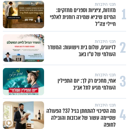
תכני הידברות
1
מזוזות, ציציות וספרים מחזקים:
המיזם שיביא שמירה רוחנית לאלפי
חיילי צה"ל
2
תכני הידברות
לזיווגים, שלום בית וישועות: המשדר
העולמי של ט"ו באב
3
תכני הידברות
אחי, מחכים רק לך: יום התפילין
העולמי מגיע לתל אביב
תכני הידברות
4
מה הסיכוי להתחתן בגיל 37? הפעולה
שסיימה עשור של אכזבות והובילה
לחופה
כל אחד מאיתנו הוא עולם ומלואו
למה אנחנו לא רואים את הברכה?