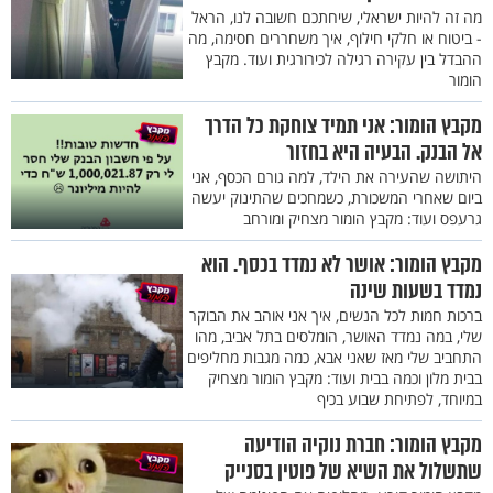
מה זה להיות ישראלי, שיחתכם חשובה לנו, הראל
- ביטוח או חלקי חילוף, איך משחררים חסימה, מה
ההבדל בין עקירה רגילה לכירורגית ועוד. מקבץ
הומור
מקבץ הומור: אני תמיד צוחקת כל הדרך
אל הבנק. הבעיה היא בחזור
היתושה שהעירה את הילד, למה גורם הכסף, אני
ביום שאחרי המשכורת, כשמחכים שהתינוק יעשה
גרעפס ועוד: מקבץ הומור מצחיק ומורחב
מקבץ הומור: אושר לא נמדד בכסף. הוא
נמדד בשעות שינה
ברכות חמות לכל הנשים, איך אני אוהב את הבוקר
שלי, במה נמדד האושר, הומלסים בתל אביב, מהו
התחביב שלי מאז שאני אבא, כמה מגבות מחליפים
בבית מלון וכמה בבית ועוד: מקבץ הומור מצחיק
במיוחד, לפתיחת שבוע בכיף
מקבץ הומור: חברת נוקיה הודיעה
שתשלול את השיא של פוטין בסנייק