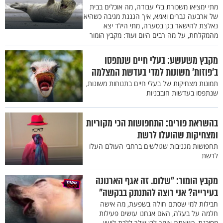
מתי ימציאו משכורת בלי עבודה, מה אוכלים בבית
של ארבעה גברים ואמא, איך הגננת מגיבה כשהיא
נאלצת להישאר בגן בסערה, מתי הילד יצא
מהמקלחת, על מה רבים היום ועוד: מקבץ הומור
מקבץ משעשע: בעלי חיים שנתפסו
ב’פוזות’ משונות למדי בעדשת המצלמה
תמונות מצחיקות של בעלי חיים בתנוחות משונות,
שנתפסו בעדשות חובבניות
בהשראת פורים: התחפושות הכי מקוריות
ומצחיקות שהועלו לרשת
תחפושות מגניבות שגולשים ברחבי העולם העלו
לרשת
מקבץ הומור: "שלום. זה אגף הארנונה
בעירייה? אני רוצה להתנתק בבקשה"
חבילות למי שסתם חולה בשפעת, מה אישה
חלמה על בעלה, האם אנחנו עושים פעילות
מסוכנת, כשאתה אומר לבן שלך ללכת לישון,