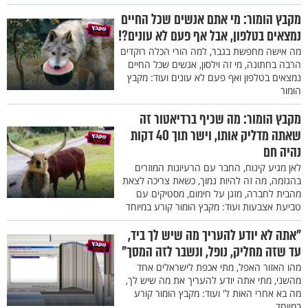
מקבץ הומור: מי אתם אנשים שכל החיים
נמצאים בטלפון, אבל אף פעם לא עונים?!
מה אישה מחפשת בגבר, למה הורי הכלה רוקדים
הרבה בחתונה, מי זה וילסון, אנשים שכל החיים
נמצאים בטלפון ואף פעם לא עונים ועוד: מקבץ
הומור
מקבץ הומור: מה שכיף ברדיאטור זה
שאתה מדליק אותו, וישר תוך 40 דקות
נהיה חם
לאן מגיע קינוח, החבר עם הרעיונות המוזרים
בהגזמה, מה זה להיות נמוך, כשאת צריכה לצאת
מהבית לחברה, מזגן על חימום, מסטיקים עם
טביעת אצבעות ועוד: מקבץ הומור קורע במיוחד
"אתה לא יודע להעריך מה שיש לך ביד,
עד שזה מחליק, נופל, ונשבר לזה המסך"
מהו האזור האפל, מתי אכפת לישראלים אחד
מהשני, מתי אתה יודע להעריך את מה שיש לך,
מה בא אחרי האות ל' ועוד: מקבץ הומור קורע
במיוחד