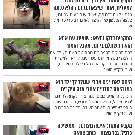
מקבץ הומור: אין דרך מכובדת לחזור
למעלית, אחרי שיצאת בקומה הלא נכונה
גינה - קווים לדמותה, 'אין לי שום בעיה עם זה',
צלצול הטלפון שלא קשור לאדם, דג טרי טרי מת
ועוד
מחקרים בדקו ומצאו: שופינג עם אמא,
הוא המשתלם ביותר. מקבץ הומור
למה המילים המפחידות מתחילות באות ח', ילד עם
חולצה לבנה, מי התחפש לנינג'ה, ראיון למשרת
מהנדס, מהו השקר הכי גדול בעולם הסינונים,
ועוד. מקבץ הומור
היחס לאחיינים אחרי שנולד לך ילד הוא
כמו היחס לסלטים אחרי מנה עיקרית
היכן כל היהודים בוכים, למה צריך לקרוא לחתונה
'ברית מילה', מחשב מסלול מחדש, מה הגנן שתה,
היחס לאחיינים, השחר העולה, חדירת מתרימים
ועוד: מקבץ הומור
מקבץ הומור: אישה מצוננת - ממשיכה
כרגיל. גבר מצונן - כותב צוואה