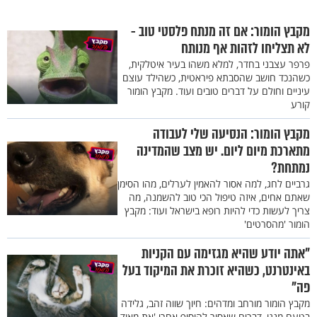
מקבץ הומור: אם זה מנתח פלסטי טוב -
לא תצליחו לזהות אף מנותח
פרפר עצבני בחדר, למלא משהו בעיר איטלקית,
כשהנכד חושב שהסבתא פיראטית, כשהילד עוצם
עיניים וחולם על דברים טובים ועוד. מקבץ הומור
קורע
מקבץ הומור: הנסיעה שלי לעבודה
מתארכת מיום ליום. יש מצב שהמדינה
נמתחת?
גרביים לחג, למה אסור להאמין לערלים, מהו הסימן
שאתם אחים, איזה טיפול הכי טוב להשמנה, מה
צריך לעשות כדי להיות רופא בישראל ועוד: מקבץ
הומור 'מהסרטים'
"אתה יודע שהיא מגזימה עם הקניות
באינטרנט, כשהיא זוכרת את המיקוד בעל
פה"
מקבץ הומור מורחב ומדהים: חיוך שווה זהב, גלידה
בטעם מנגו, דברים שאסור להוסיף אחרי 'את מאוד