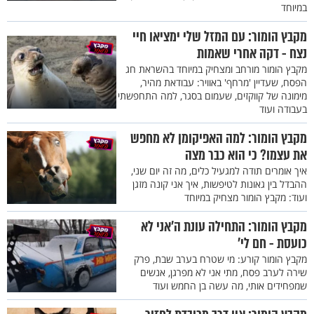
במיוחד
מקבץ הומור: עם המזל שלי ימציאו חיי
נצח - דקה אחרי שאמות
מקבץ הומור מורחב ומצחיק במיוחד בהשראת חג
הפסח, שעדיין 'מרחף' באוויר: עבודאת מהיר,
מימונה של קווקזים, שעמום בסגר, למה התחפשתי
בעבודה ועוד
מקבץ הומור: למה האפיקומן לא מחפש
את עצמו? כי הוא כבר מצה
איך אומרים תודה למגעיל כלים, מה זה יום שני,
ההבדל בין גאונות לטיפשות, איך אני קונה מזגן
ועוד: מקבץ הומור מצחיק במיוחד
מקבץ הומור: התחילה עונת ה’אני לא
כועסת - חם לי’
מקבץ הומור קורע: מי שטרח בערב שבת, פרק
שירה לערב פסח, מתי אני לא מפרגן, אנשים
שמפחידים אותי, מה עשה בן החמש ועוד