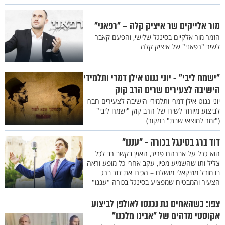
מור אלייקים שר איציק קלה – "רפאני"
הזמר מור אלקיים בסינגל שלישי, והפעם קאבר
לשיר "רפאני" של איציק קלה
"ישמח ליבי" - יוני גנוט אילן דמרי ותלמידי
הישיבה לצעירים שרים הרב קוק
יוני גנוט אילן דמרי ותלמידי הישיבה לצעירים חברו
לביצוע מיוחד לשירו של הרב קוק "ישמח ליבי"
("זמר למוצאי שבת" במקור)
דוד ברג בסינגל בכורה - "עננו"
הוא גדל על אברהם פריד, האזין בקשב רב לכל
צליל ותו שהשמיע מפיו, עקב אחרי כל מופע וראה
בו מודל מוזיקאלי מושלם – הכירו את דוד ברג
הצעיר והמבטיח שמפציע בסינגל בכורה "עננו"
צפו: כשהאחים גת נכנסו לאולפן לביצוע
אקוסטי מדהים של "אבינו מלכנו"