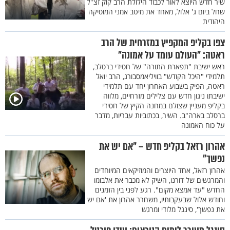
שיר חדש היוצא לאור לכבוד הילולת הרב קוק זצ"ל
שחל ביום ג' אלול, מאחד את מיטב אמני המוסיקה
היהודית
צפו בקליפ המקפיץ במזרחית של הרב
ראטה: "העולם עומד על אמונה"
ראש ישיבת "תפארת התורה" של חסידי ברסלב,
תלמידי "היכל הקודש" בוויליאמסבורג, הרב יואל
ראטה, הפיק בשבוע האחרון יחד עם תלמידי
ישיבתו ניגון חדש עם צלילים מזרחיים, מלווה
בקליפ מעניין שצולם במחנה הקיץ של חסידי
ברסלב בארה"ב. השיר, בכתוביות עבריות, מדבר
על כוח האמונה
אהרון רזאל בקליפ חדש – "אם יש את
נפשך"
אהרון רזאל, אחד היוצרים והמוזיקאים המיוחדים
והמרגשים של דורנו, השיק לא מכבר את אלבומו
החדש "עד אמצא מקום". רגע לפני בין הזמנים
וחודש אלול שבעקבותיו, משחרר אהרון את 'אם יש
את נפשך', סינגל מלודי ומרגש