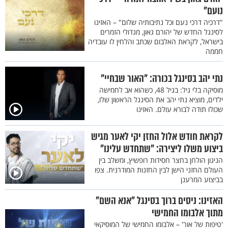
נועם"
"דרכיה דרכי נעם וכל נתיבותיה שלום" – האזינו
לסינגל החדש של יהורם גאון, מגדולי הזמרים
בישראל, לקראת האלבום שכתב והלחין לו עובדיה
חממה
נתי יהב בסינגל בכורה: "האור שבחיי"
מוסיקה בלי גיל: בגיל 48, כשהוא אב לחמישה
ילדים, מוציא נתי יהב את הסינגל הראשון שלו,
שכולו תודה לבורא עולם. האזינו
לקראת חודש אלול החזן יקי לאער מגיש
ביצוע משלו ליצירה: "שתחדש עלינו"
הניגון הולחן בחצר חסידות רופשיץ, ומשלב בין
העולם החזני הישן לבין החזנות המודרנית. צפו
בביצוע המרענן
האזינו: ניסים ברוך בסינגל "אנא השם"
מתוך אלבומו החמישי
'טיפות של אור' – אלבומו החמישי של המוסיקאי