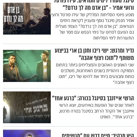
סינגל מעורר לימים הנוראים: עידו פורטל
ורועי אמיר - "בן אדם מה לך נרדם?"
מופע פיוטי הסליחות המדליק של עידו פורטל ורועי
אמיר מנפק סינגל נוסף ומעניין לקראת הימים
הנוראים: "בן אדם מה לך נרדם?" הצמד מצליח
גם הפעם לפרוט על נימי הנפש עם מסר של
התעוררות לימי הסליחות
נדיר ומרגש: ישי ריבו וחנן בן ארי בביצוע
משותף ל"תוכו רצוף אהבה"
שני האמנים האהובים והמצליחים ביותר בתחום
המוזיקה היהודית בשנים האחרונות, משלבים
כוחות ומבצעים ביחד את להיטו של ריבו, "תוכו
רצוף אהבה"
הרשי אייזנבך בסינגל בכורה: "ברגע אחד"
לאחר שנים של הופעות באירועים, יוצא הרשי
אייזנבך אל הקהל הרחב בסינגל בכורה מרגש,
"ברגע אחד". האזינו
קיץ מרקיד: חיים דבש עם "מגשימים