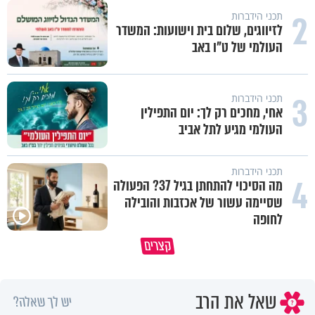
2
תכני הידברות
לזיווגים, שלום בית וישועות: המשדר
העולמי של ט"ו באב
3
תכני הידברות
אחי, מחכים רק לך: יום התפילין
העולמי מגיע לתל אביב
תכני הידברות
4
מה הסיכוי להתחתן בגיל 37? הפעולה
שסיימה עשור של אכזבות והובילה
לחופה
קצרים
מדוע האמונה נמשלה למלח?
גם ׳הרע׳ זה הרחמים של בורא ע
שאל את הרב
יש לך שאלה?