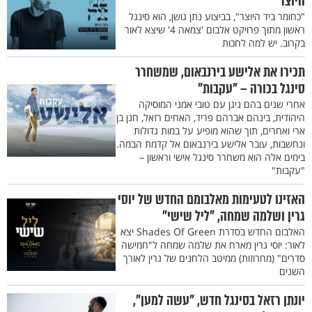
היוצר"
"כחומר ביד היוצר", בביצוע נתן גושן, הוא סינגל
ראשון מתוך פרויקט אלבום 'צמאה 4' שיצא לאור
בקרוב. יש למה לחכות
תכירו את אלישע בירנבאום, שמשחרר
סינגל בכורה – "עקבות"
אחרי שנים בהם ניגן עם טובי אמני המוסיקה
היהודית, בינהם אברהם פריד, האחים רזאל, חנן בן
ארי ואחרים, תוך שהוא מופיע על במות גדולות
ונחשבות, עובר אלישע בירנבאום אל קדמת הבמה.
בימים אלה הוא משחרר סינגל אישי וראשון –
"עקבות"
האזינו לטעימות מאלבומם החדש של יוסי
גרין ושלמה שמחה, "ליל שישי"
האלבום החדש בסדרת Shades Of Green יצא
לאור: יוסי גרין מארח את שלמה שמחה ל"חמישה
סדרים" (מחרוזות) ממיטב הלחנים של גרין לאורך
השנים
יונתן רזאל בסינגל חדש, "עשה למען",