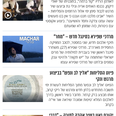
לאולפן הרדיו "קול ברמה", בתוכניתו של יואלי
דיקמן, נכנסו האחים אריה וגילי גת וביצעו שיר
מרגש לכבוד סימן ימי אלול הרחמים והסליחות –
השיר "אבינו מלכנו חננו ועננו כי אין בנו מעשים
עשה עמנו צדקה וחסד והושיענו". ביצוע אקוסטי
עם גיטרות, כזה שמזמן לא שמעתם
מרדכי שפירא בסינגל חדש – "מחר"
תיכף אלבום חדש, שני במספר, לכוכב המוזיקה
החסידית מארה"ב. מרדכי שפירא (27), משחרר
סינגל ראשון שיר בעברית למילותיה של מרים
ישראלי שחתומה על "יש תקווה" ולהיטי ענק
נוספים ובלחנו של מרדכי שפירא עצמו
פיוט הסליחות "אליך לב ונפש" בביצוע
מרגש ונקי
הפיוט 'אליך לב ונפש' מתוך הסליחות לעשרת ימי
תשובה מתחדש בלחן חדש ומרגש של ריקי קרוב,
אותו מבצע ברק קרמר. מדובר בשיר ראשון, בדרך
לאלבום המלא 'טיפות אמונה' שיראה אור אי"ה
בקרוב
יהורם גאון בשיר אהבה לתורה – "דרכי