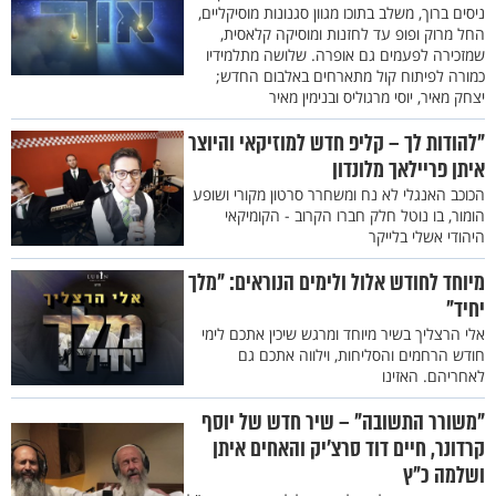
ניסים ברוך, משלב בתוכו מגוון סגנונות מוסיקליים,
החל מרוק ופופ עד לחזנות ומוסיקה קלאסית,
שמזכירה לפעמים גם אופרה. שלושה מתלמידיו
כמורה לפיתוח קול מתארחים באלבום החדש;
יצחק מאיר, יוסי מרגוליס ובנימין מאיר
"להודות לך – קליפ חדש למוזיקאי והיוצר
איתן פריילאך מלונדון
הכוכב האנגלי לא נח ומשחרר סרטון מקורי ושופע
הומור, בו נוטל חלק חברו הקרוב - הקומיקאי
היהודי אשלי בלייקר
מיוחד לחודש אלול ולימים הנוראים: "מלך
יחיד"
אלי הרצליך בשיר מיוחד ומרגש שיכין אתכם לימי
חודש הרחמים והסליחות, וילווה אתכם גם
לאחריהם. האזינו
"משורר התשובה" – שיר חדש של יוסף
קרדונר, חיים דוד סרצ'יק והאחים איתן
ושלמה כ"ץ