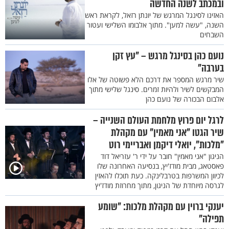
ובמכתב לשנה החדשה
האזינו לסינגל המרגש של יונתן רזאל, לקראת ראש
השנה, "עשה למען". מתוך אלבומו השלישי ועטור
השבחים
נועם כהן בסינגל מרגש – "עץ זקן
בערבה"
שיר מרגש המספר את דרכם הלא פשוטה של אלו
המבקשים לשיר ולהיות זמרים. סינגל שלישי מתוך
אלבום הבכורה של נועם כהן
לרגל יום פרוץ מלחמת העולם השנייה –
שיר הגטו "אני מאמין" עם מקהלת
"מלכות", יואלי דיקמן ואבריימי רוט
הניגון "אני מאמין" חובר על ידי ר' עזריאל דוד
פאסטאג, מבית מודז'יץ, בנסיעה האחרונה שלו
לכיוון המשרפות בטרבלינקה. כעת תוכלו להאזין
לגרסה מיוחדת של הניגון, מתוך מחרוזת מודז'יץ
יענקי ברוין עם מקהלת מלכות: "שומע
תפילה"