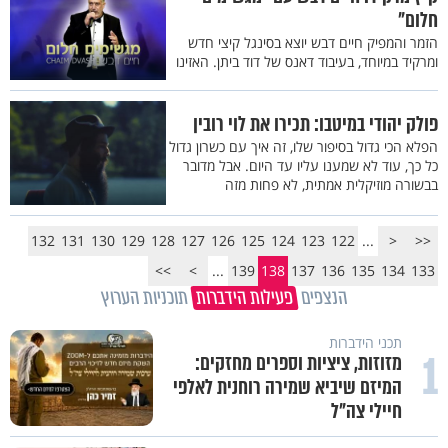
חלום"
הזמר והמפיק חיים דבש יוצא בסינגל קיצי חדש
ומרקיד במיוחד, בעיבוד דאנס של דוד ביתן. האזינו
פולק יהודי במיטבו: תכירו את לוי רובין
הפלא הכי גדול בסיפור שלו, זה איך עם כשרון גדול
כל כך, עוד לא שמענו עליו עד היום. אבל מדובר
בבשורה מוזיקלית אמתית, לא פחות מזה
132
131
130
129
128
127
126
125
124
123
122
...
<
<<
>>
>
...
139
138
137
136
135
134
133
הנצפים
פעילות הידברות
תוכניות הערוץ
תכני הידברות
1
מזוזות, ציציות וספרים מחזקים:
המיזם שיביא שמירה רוחנית לאלפי
חיילי צה"ל