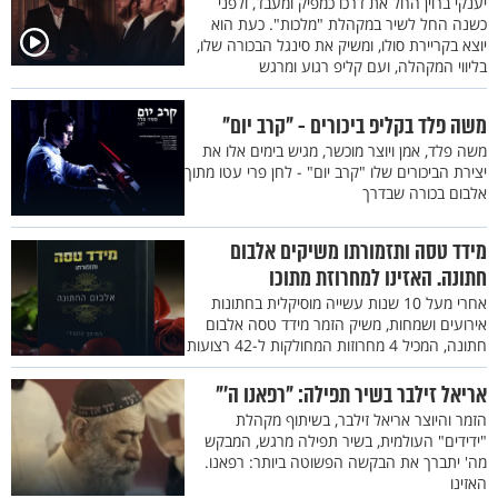
יענקי ברוין החל את דרכו כמפיק ומעבד, ולפני
כשנה החל לשיר במקהלת "מלכות". כעת הוא
יוצא בקריירת סולו, ומשיק את סינגל הבכורה שלו,
בליווי המקהלה, ועם קליפ רגוע ומרגש
משה פלד בקליפ ביכורים - "קרב יום"
משה פלד, אמן ויוצר מוכשר, מגיש בימים אלו את
יצירת הביכורים שלו "קרב יום" - לחן פרי עטו מתוך
אלבום בכורה שבדרך
מידד טסה ותזמורתו משיקים אלבום
חתונה. האזינו למחרוזת מתוכו
אחרי מעל 10 שנות עשייה מוסיקלית בחתונות
אירועים ושמחות, משיק הזמר מידד טסה אלבום
חתונה, המכיל 4 מחרוזות המחולקות ל-42 רצועות
אריאל זילבר בשיר תפילה: "רפאנו ה'"
הזמר והיוצר אריאל זילבר, בשיתוף מקהלת
"ידידים" העולמית, בשיר תפילה מרגש, המבקש
מה' יתברך את הבקשה הפשוטה ביותר: רפאנו.
האזינו