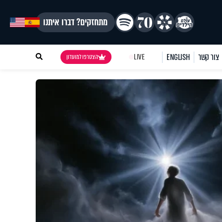
מתחזקים? דברו איתנו
צור קשר
ENGLISH
LIVE
הצטרפו למועדון