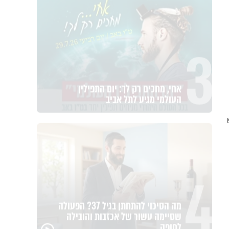
3
אחי, מחכים רק לך: יום התפילין
העולמי מגיע לתל אביב
4
מה הסיכוי להתחתן בגיל 37? הפעולה
שסיימה עשור של אכזבות והובילה
פגיעה
לחופה
מכילי