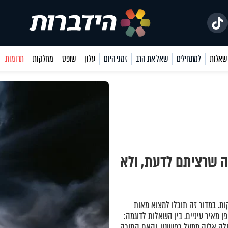
למתחילים
שאל את הרב
זמני היום
עלון
שופס
מחלקות
תרומות
ה שרציתם לדעת, ולא
ת. במדור זה תוכלו למצוא מאות
 מאיר עיניים. בין השאלות לדוגמה:
ק אלוק ממעל כפשוטו, והאם התורה