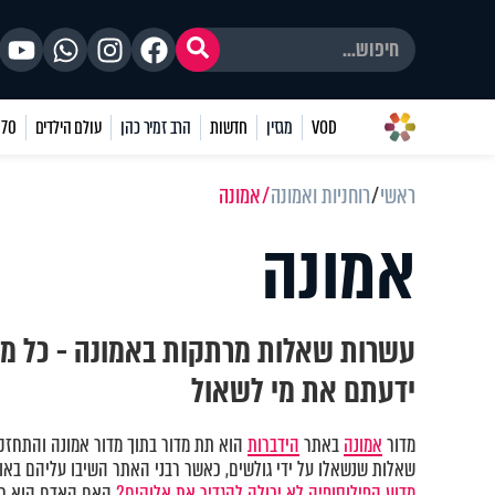
VOD
מגזין
חדשות
הרב זמיר כהן
עולם הילדים
70 שאלות
ראשי
רוחניות ואמונה
אמונה
אמונה
עשרות שאלות מרתקות באמונה - כל מ
ידעתם את מי לשאול
מדור
אמונה
באתר
הידברות
הוא תת מדור בתוך מדור אמונה והתחזקו
שאלות שנשאלו על ידי גולשים, כאשר רבני האתר השיבו עליהם באופן
מדוע הפילוסופיה לא יכולה להגדיר את אלוקים?
האם האדם הוא חל