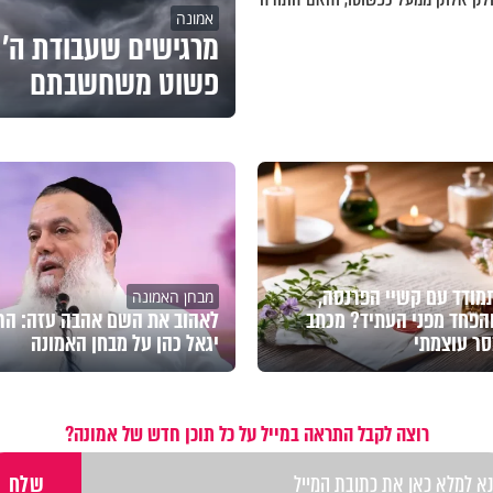
אמונה
מרגישים שעבודת ה' 
פשוט משחשבתם
מודד עם קשיי הפרנסה,
מבחן האמונה
הפחד מפני העתיד? מכתב
לאהוב את השם אהבה עזה: הר
סר עוצמתי
יגאל כהן על מבחן האמונה
רוצה לקבל התראה במייל על כל תוכן חדש של אמונה?