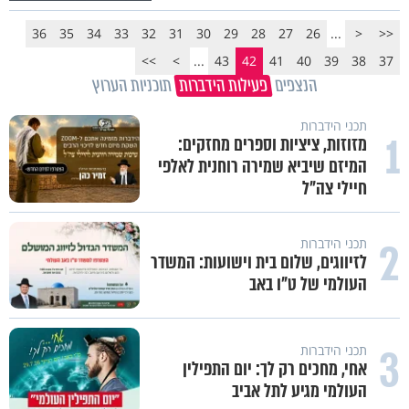
36
35
34
33
32
31
30
29
28
27
26
...
<
<<
>>
>
...
43
42
41
40
39
38
37
הנצפים
פעילות הידברות
תוכניות הערוץ
תכני הידברות
1
מזוזות, ציציות וספרים מחזקים:
המיזם שיביא שמירה רוחנית לאלפי
חיילי צה"ל
2
תכני הידברות
לזיווגים, שלום בית וישועות: המשדר
העולמי של ט"ו באב
3
תכני הידברות
אחי, מחכים רק לך: יום התפילין
העולמי מגיע לתל אביב