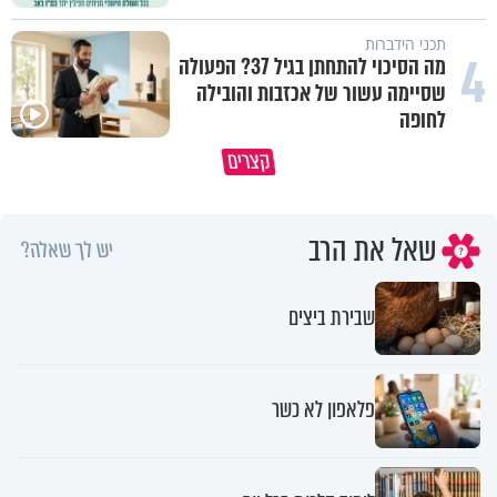
תכני הידברות
4
מה הסיכוי להתחתן בגיל 37? הפעולה
שסיימה עשור של אכזבות והובילה
לחופה
קצרים
מדוע האמונה נמשלה למלח?
גם ׳הרע׳ זה הרחמים של בורא ע
שאל את הרב
יש לך שאלה?
שבירת ביצים
פלאפון לא כשר