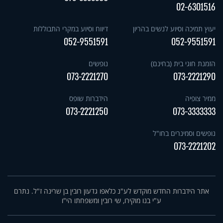
02-6301516
יעוץ תמיכה וסיוע לנשים בהריון
דיווח וסיוע במקרי התבוללות
052-9551591
052-9551591
הזמנת חוגי בית (בחינם)
נופשים
073-2221270
073-2221290
ממיר צופיה
הידברות שופס
073-2221250
073-3333333
נופשים וסמינרים בחו"ל
073-2221202
אתר הידברות החדש מוקדש לע"נ כלאפו גדעון רובין בן שרינה ז"ל. נתרם
ע"י בנו מוקירו, שי רובין ומשפחתו הי"ו