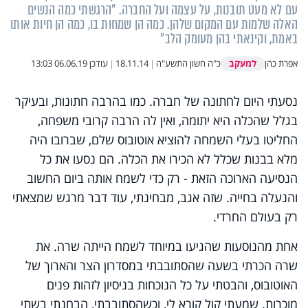
עם לא מעט תובנות, על עצמה ועל החברה. "הרגשתי כמה הנשים
האלה שלמות עם המקום שלהן. כמה הן שמחות בו, כמה הן חיות אותו
באמת, וקינאתי בהן מעומק הלב"
למעקב
אפרת כהן
כ"ה חשון התשע"ה
|
18.11.14
|
עודכן
06.06.19 13:03
נסעתי היום לחתונה של חברה. כמו בהרבה חתונות, ובעיקר
בגלל שהכלה היא יתומה, ואין לה הרבה קרובי משפחה,
החליטו בעלי השמחה להוציא אוטובוס שלם, שברובו היה
מלא בבנות שכלל לא הכירו את הכלה. הם נסעו את כל
הנסיעה הארוכה הזאת - רק כדי לשמח אותה ביום החשוב
והנעלה בחייה. שזה אגב, מבחינתי, עוד דבר מרגש שמצאתי
רק בעולם החרדי.
אחת מהנוסעות שהגיעו במיוחד לשמח הייתה שרה. את
שרה הכרתי בשעה שהסתובבתי במסדרון הצר והארוך של
האוטובוס, והבטתי על כל הנוכחות בניסיון לזהות פנים
מוכרות. שמעתי קול קורא לי, וכשהסתובבתי, הבחנתי בשתי