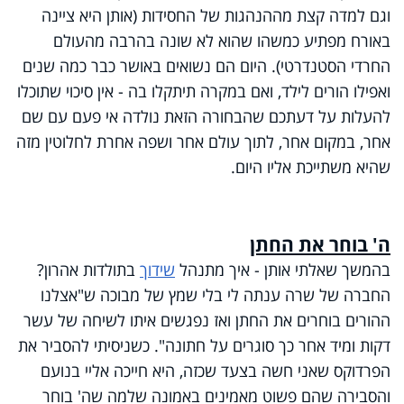
וגם למדה קצת מההנהגות של החסידות (אותן היא ציינה
באורח מפתיע כמשהו שהוא לא שונה בהרבה מהעולם
החרדי הסטנדרטי). היום הם נשואים באושר כבר כמה שנים
ואפילו הורים לילד, ואם במקרה תיתקלו בה - אין סיכוי שתוכלו
להעלות על דעתכם שהבחורה הזאת נולדה אי פעם עם שם
אחר, במקום אחר, לתוך עולם אחר ושפה אחרת לחלוטין מזה
שהיא משתייכת אליו היום.
ה' בוחר את החתן
בהמשך שאלתי אותן - איך מתנהל
שידוך
בתולדות אהרון?
החברה של שרה ענתה לי בלי שמץ של מבוכה ש"אצלנו
ההורים בוחרים את החתן ואז נפגשים איתו לשיחה של עשר
דקות ומיד אחר כך סוגרים על חתונה". כשניסיתי להסביר את
הפרדוקס שאני חשה בצעד שכזה, היא חייכה אליי בנועם
והסבירה שהם פשוט מאמינים באמונה שלמה שה' בוחר