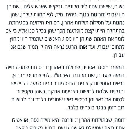
נשים, שישבו אחת ליד השנייה, וביקשו שאגש אליהן. שתיהן
היו עבורי 'חריגות בנוף'. זיהיתי מיד, לפי החזות שלהן, שהן
נמנות על חסידוֹת תולדות אהרון, חסידוּת הידועה בסגירותה.
בהתחלה הייתי קצת מופתעת מכך שהן בכלל פנו אליי, כי אם
לומר את האמת שתיהן היו מסוג האנשים שתמיד היו 'מחוץ
לתחום' עבורי, ועד אותו הרגע נראה היה לי תמיד שגם אני
עבורן.
במאמר מוסגר אסביר, שתולדות אהרון זו חסידות שמרכז חייה
במאה שערים, שם מתגורר האדמו"ר. למי שמביט מבחוץ,
נראית החסידות קיצונית: החסידים דוברים כמעט רק יידיש
והנשים שלהם לבושות בצניעות אדוקה, כשהן מקפידות
לכסות את ראשיהן בכיסויי ראש שחורים בלבד וגם לבושות
רוב הזמן בבגדים כהים בלבד.
דומה, שבתולדות אהרון 'מודרנה' היא מילה גסה, או אפילו
אחת כזאת שמעולם לא שמעו שם. דרוש רק ביקור קצר