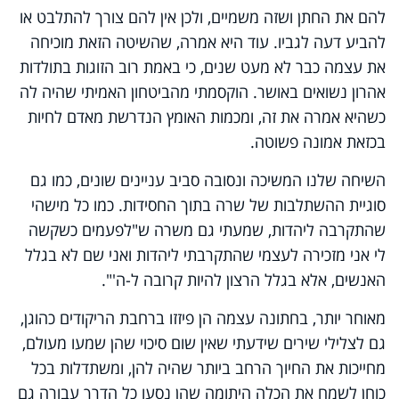
להם את החתן ושזה משמיים, ולכן אין להם צורך להתלבט או
להביע דעה לגביו. עוד היא אמרה, שהשיטה הזאת מוכיחה
את עצמה כבר לא מעט שנים, כי באמת רוב הזוגות בתולדות
אהרון נשואים באושר. הוקסמתי מהביטחון האמיתי שהיה לה
כשהיא אמרה את זה, ומכמות האומץ הנדרשת מאדם לחיות
בכזאת אמונה פשוטה.
השיחה שלנו המשיכה ונסובה סביב עניינים שונים, כמו גם
סוגיית ההשתלבות של שרה בתוך החסידות. כמו כל מישהי
שהתקרבה ליהדות, שמעתי גם משרה ש"לפעמים כשקשה
לי אני מזכירה לעצמי שהתקרבתי ליהדות ואני שם לא בגלל
האנשים, אלא בגלל הרצון להיות קרובה ל-ה'".
מאוחר יותר, בחתונה עצמה הן פיזזו ברחבת הריקודים כהוגן,
גם לצלילי שירים שידעתי שאין שום סיכוי שהן שמעו מעולם,
מחייכות את החיוך הרחב ביותר שהיה להן, ומשתדלות בכל
כוחן לשמח את הכלה היתומה שהן נסעו כל הדרך עבורה גם