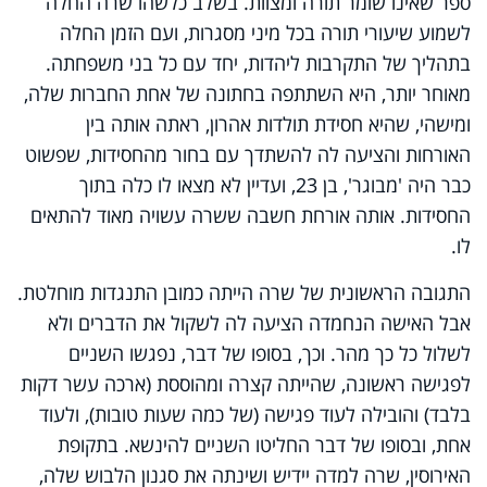
ספר שאינו שומר תורה ומצוות. בשלב כלשהו שרה החלה
לשמוע שיעורי תורה בכל מיני מסגרות, ועם הזמן החלה
בתהליך של התקרבות ליהדות, יחד עם כל בני משפחתה.
מאוחר יותר, היא השתתפה בחתונה של אחת החברות שלה,
ומישהי, שהיא חסידת תולדות אהרון, ראתה אותה בין
האורחות והציעה לה להשתדך עם בחור מהחסידות, שפשוט
כבר היה 'מבוגר', בן 23, ועדיין לא מצאו לו כלה בתוך
החסידות. אותה אורחת חשבה ששרה עשויה מאוד להתאים
לו.
התגובה הראשונית של שרה הייתה כמובן התנגדות מוחלטת.
אבל האישה הנחמדה הציעה לה לשקול את הדברים ולא
לשלול כל כך מהר. וכך, בסופו של דבר, נפגשו השניים
לפגישה ראשונה, שהייתה קצרה ומהוססת (ארכה עשר דקות
בלבד) והובילה לעוד פגישה (של כמה שעות טובות), ולעוד
אחת, ובסופו של דבר החליטו השניים להינשא. בתקופת
האירוסין, שרה למדה יידיש ושינתה את סגנון הלבוש שלה,