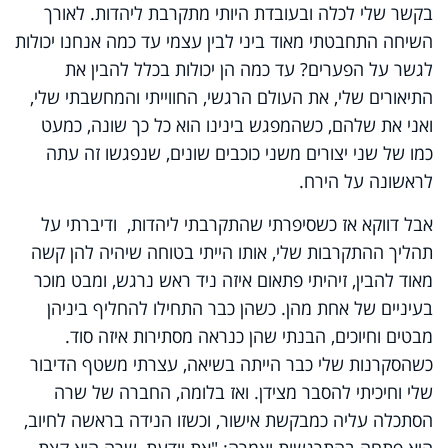
בקשר שלי לכלה ובעובדת היותי מתקרבת ליהדות. לאורך
השיחה התחבטתי מאוד ביני לבין עצמי עד כמה אנחנו יכולות
לגשר על הפערים? עד כמה הן יכולות בכלל להבין את
התיאורים שלי, את העולם הרגשי, החווייתי והמחשבתי שלי,
ואני את שלהם, כשהמפגש בינינו הוא כל כך שונה, כמעט
כמו של שני יצורים משני כוכבים שונים, שנפגשו זה עתה
לראשונה על הירח.
אבל דווקא אז כשסיפרתי שהתקרבתי ליהדות, ודיברתי על
תהליך ההתקרבות שלי, אותו הייתי בטוחה שיהיה להן קשה
מאוד להבין, זיהיתי פתאום איזה ניד ראש נרגש, ומבט מוכר
בעיניים של אחת מהן. כשהן כבר התחילו להחליף ביניהן
מבטים וחיוכים, הבנתי שהן כנראה מסתירות איזה סוד.
כשהסקרנות שלי כבר הייתה בשיאה, עצרתי משטף הדיבור
שלי וחיכיתי להסבר מצידן. ואז בלומה, החברה של שרה
הסתכלה עליה כמבקשת אישור, וכשזו הנידה בראשה לחיוב,
היא פתחה בהתרגשות ואמרה: "את יודעת, שרה היא קצת