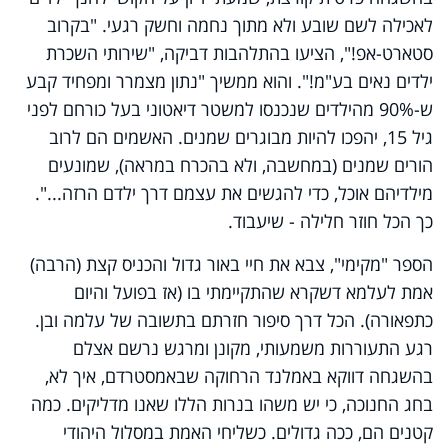
לאכילה לשם שובע ולא מתוך נחמה וחשק רגעי. "בקרוב
סטארט-אפ!", הציעו בהתלהבות דביקה, "שירותי השכרת
ילדים נאים בע"מ!". והוא ממשיך "נתון מצמרר ומפחיד קבע
ש-90% מהילדים שנכנסו למשטר דיאטוני בעל כורחם לפני
גיל 15, יהפכו להיות מבוגרים שמנים. האשמים הם לרוב
הורים שמנים (במחשבה, ולא בהכרח במראה), שמונעים
מילדיהם אוכל, כדי להגשים את עצמם דרך ילדם הרזה...".
כך הכל חוזר חלילה - שיעבוד.
הספר "מקימי", צבא את חיי באור גדול והכניס קצת (הרבה)
אמת לעלמא דשקרא שהתקיימתי בו (אז בפועל והיום
כתפאורה). הכל דרך סיפור חזרתם בתשובה של עלמה ובן.
רגע התעוררות משמעותי, מקונן ומרגש נרשם אצלם
בהשגחה דווקא באמלנד הרחוקה שבאמסטרדם, איך לא,
בחג החנוכה, כי יש משהו בנרות הללו שאנו מדליקים. כמה
קטנים הם, ככה גדולים. כשליחי האמת במסלול היהודי