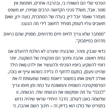
הפרטי שלי הם השאירו בי, ובהרבה אחרים, חותמות אין
ספור. אבל, משלל פניני הקדושה הרבים שפיזרו, יש משפט
מצמרר שאמר יובל דיין, בעלה של המחברת, נועה ירון, שאם
חושבים עליו לעומק מפחיד לחשוב לידי מה הגענו
:
"מסתבר שלא צריך לחיות חיים מדהימים, מספיק שהם נראים
מדהים בפייסבוק"
.
כדאי שנבין, ומהר, שהבעיה שיצרנו לא הולכת להיעלם אם
נסית ראשנו. אהבה וחינוך הם פונקציה של השקעה. יותר
רווחי להשקיע ביופיו הפנימי ולהעשיר את ילדנו (ואת הילד
שהיינו פעם), במקום לדחוף לו גלידה כשהוא עייף או בוכה,
ואח"כ לשים אותו במשטר דיאטת כסאח שמעוותת לו את
הפרספקטיבה השפויה והמאוזנת על כמה זמן מיומו צריך
"לבזבז" על מה שמקשט את הנשמה שלו. הנשמה, זו
שלשמה באנו לעולם. הדבר היחידי שראוי שיהיה גדוש
בתפריט של כולנו הוא בדיוק זה – חינוך השם ואהבה, כי