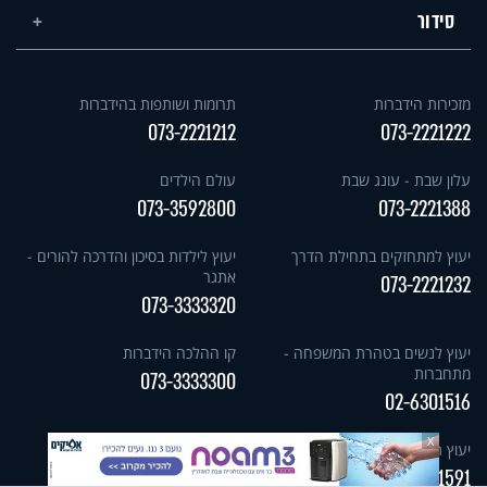
סידור
מזכירות הידברות
תרומות ושותפות בהידברות
073-2221212
073-2221222
עלון שבת - עונג שבת
עולם הילדים
073-3592800
073-2221388
יעוץ למתחזקים בתחילת הדרך
יעוץ לילדות בסיכון והדרכה להורים -
אתגר
073-2221232
073-3333320
יעוץ לנשים בטהרת המשפחה -
קו ההלכה הידברות
מתחברות
073-3333300
02-6301516
X
יעוץ תמיכה וסיוע לנשים בהריון
דיווח וסיוע במקרי התבוללות
052-9551591
052-9551591