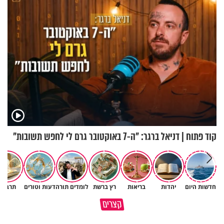
קוד פתוח | דניאל ברגר: "ה-7 באוקטובר גרם לי לחפש תשובות"
חדשות היום
יהדות
בריאות
רץ ברשת
לומדים תורה
דעות וטורים
תרבות
מתחילים לעבוד לקראת ראש
הרגעים הקשים ביותר בחיים
קצרים
השנה החדשה
יכולים להצית את חיינו