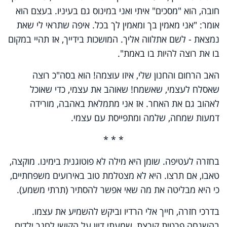
חובה, הוא "מסכים" איתי ואני במינוס גם בעיניו. בעצם הוא
אומר: "אני מאמין בך ומאמין לך בכל. איפה שתראי לי שאת
נמצאת - לשם אתלווה אליך. המושכות בידייך, אז תהיי במקום
בו את רוצה להיות בו באמת".
האב הרחום והחנון שלי, איזו עוצמה! הוא בסה"כ רוצה
שאסלח לעצמי, שאשמח! שאוהב את עצמי, כדי שאוכל
לאהוב גם את האחר. אז אני מתמלאת באהבה, מורידה
דמעות שמחה, שלמה ומתפייסת עם עצמי
.
* * *
בחזרה לעטיפה. שומן היא מילה לא פוטוגנית בימינו. מוקצה,
טאבו, אם תרצו. היא לא מצטלמת טוב באירועים משפחתיים,
כי היא מבליטה את מה שאי אפשר להסתיר (תרתי משמע)
.
בדרכי חזרה, חייך אלי הרדיו וביקש להשמיע את עצמו.
בהשגחה פרטית קורצת, שמעתי דיון על הקושי לחנך ילדים