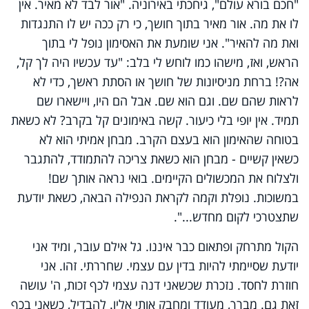
"
חכם בורא עולם", גיחכתי באירוניה. "אור לבד לא מאיר. אין
לו את מה. אור מאיר בתוך חושך, כי רק ככה יש לו התנגדות
ואת מה להאיר". אני שומעת את האסימון נופל לי בתוך
הראש, ואז, מישהו כמו לוחש לי בלב: "עד עכשיו היה לך קל,
אה?! ברחת מניסיונות של חושך או הסתת ראשך, כדי לא
לראות שהם שם. וגם הוא שם. אבל הם היו, ויישארו שם
תמיד. אין יופי בלי כיעור. קשה באימונים קל בקרב? לא כשאת
בטוחה שהאימון הוא בעצם הקרב. מבחן אמיתי הוא לא
כשאין קשיים - מבחן הוא כשאת צריכה להתמודד, להתגבר
ולצלוח את המכשולים הקיימים. בואי נראה אותך שם!
במשוכות. נופלת וקמה לקראת הנפילה הבאה, כשאת יודעת
שתצטרכי לקום מחדש...".
הקול מתרחק ופתאום כבר איננו. גל אילם עובר, ומיד אני
יודעת שסיימתי להיות בדין עם עצמי. שחררתי. זהו. אני
חוזרת לחסד. נזכרת שכשאני דנה עצמי לכף זכות, ה' עושה
זאת גם. מברך, מעודד ומחבק אותי אליו. להבדיל, כשאני בכף