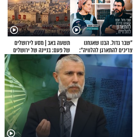
"שבר גדול. הבנו שאנחנו
תשעה באב | מסע לירושלים
צריכים להתארגן להלוויה":
של פעם: בניינה של ירושלים
זוגיות במבחן, הפעם עם מרים
וגד דנינו