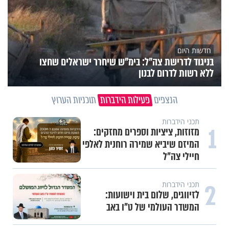
חדשות היום
בניגוד לדרישת צה"ל: בימ"ש שיחרר ישראלים שחצו
ללא רשות לדרום לבנון
הנצפים
פעילות הידברות
תוכניות הערוץ
תכני הידברות
1
מזוזות, ציציות וספרים מחזקים:
המיזם שיביא שמירה רוחנית לאלפי
חיילי צה"ל
2
תכני הידברות
לזיווגים, שלום בית וישועות:
המשדר העולמי של ט"ו באב