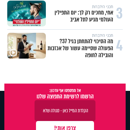
3
תכני הידברות
אחי, מחכים רק לך: יום התפילין
העולמי מגיע לתל אביב
תכני הידברות
4
מה הסיכוי להתחתן בגיל 37?
הפעולה שסיימה עשור של אכזבות
והובילה לחופה
אל תפספסו אף עדכון:
הרשמו לרשימת התפוצה שלנו