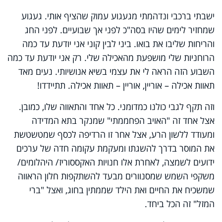
ישבתי ברכבי ונדהמתי מגעגוע עמוק שהציף אותי. געגוע
שמחזיר לימים שהיו בסה"כ לפני אך שבועיים. לפני החג
והריחות שליבו את בואו. ביני לבין קוני אני יודעת עד כמה
הרוחניות שלי מושפעת מהאכילה שלי. רק אני יודעת עד כמה
השבוע הזה הראה לי את עצמי בשיא אנושיותי. נעים מאד
תאוות אכילה – אוריין, אוריין – תאוות אכילה. תתיידדו!
וזה תקף לגבי כולנו כמדומני. כל אחד והתאווה שלו, כמובן.
אצל אחד זה "האויב הפחממתי" שמנקר בתא המדידה
ומעודד ללשון הרע, אצל אחר זו הרדיפה לכסף שמטשטשת
את המוסר בדרך להשגתו ומעקמת עקומה חדה של ערכים
ידועים לשמצה, לאחרת אלו חנויות האקססוריז/ היהלומים/
משקפי השמש שמסנוורים מבעד להשתקפות חלון הראווה
שמשכיח את החיים ואת הילד שממתין בחוג, ואצל "ברי
המזל" זה הכל ביחד
.