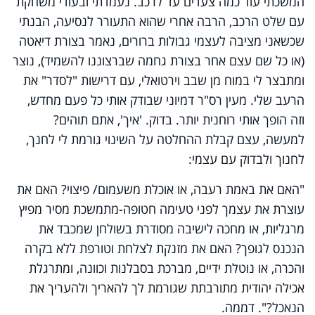
המשכתי עוד כמה צעדים עד לרכב. נעמדתי ובעודי משחקת
עם שלט הרכב, הרבה אחרי שהוא התעורר לנסיעה, הבנתי
שכשאני מציבה לעצמי גבולות ברורים, נאמר בצורת דיאטה
(או כל שם עצם אחר בצורת גחמה שברצוננו להשמיד), נוצר
ומתבצר לי במוח מן שבב וירטואלי, עם דרישות "לסדר" את
הרעב שלי. מעין רס"ר דמיוני שבודק אותי כל פעם מחדש,
וזה הופך אותי רוחנית יותר. בדוק. 'איך', אתם תוהים?
למעשה, עצם קבלת ההחלטה על השינוי גורמת לי לחנך,
לחנוך ולבדוק עם עצמי
:
"האם את באמת רעבה, או אוכלת משעמום/ פיצוי? האם את
עוצרת את עצמך לפני טעימה חטופה-מתמשכת מסיר מפיץ
מרגליות, או מחכה לישיבה מסודרת בשולחן שמכבד את
הנכנס לגופך? האם את מזנקת לצלחת וטורפת ללא בקרה
והכרה, או נוטלת ידיים, מברכת בסבלנות וכוונה, ומתרגלת
אכילה יהודית מתורבתת שגורמת לך להאריך ולהעריך את
הנאכל?". דממה
.