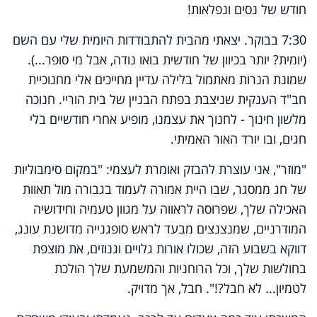
חודש של נסים ונפלאות
!
7:30
בבוקר. יצאתי מהבית להתבודדות היומית שלי עם השם
(יומית? יותר בכיוון של חודשית בואו נודה, אבל מי סופר...).
שמונת הנרות מאתמול בלילה עדיין מחייכים אלי מחנוכיית
חב"ד הענקית שניצבת בפתח הבניין של בית הוריי. חנוכה
מלשון חינוך - לחנוך את עצמנו, מופיע אחרי חודשיים בלי
חגים, ובו יורד האור האמיתי
.
"מוזר", אני עוצרת להבזק ואומרת לעצמי
:
"במקום סימבוליות
של חג ממסגר, שבו היית אמורה לעמוד בגבורה מול תאוות
האכילה שלך, שפרוסה לראווה על מגוון טעמיה וחידושיה
המודרניים, שמנצנצים מבעד לראש סופגנייה מדושנת עונג,
דווקא בשבוע הזה, שכולו אורות גלויים וגנוזים, את מוצפת
בחולשות שלך, וכל הרוחניות והמשמעת שלך הולכת
לטמיון... לא חבל?!". חבל, אך מדויק
.