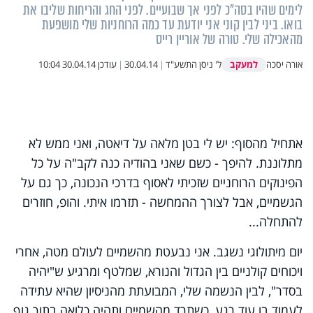
לימים שהיו בסה"כ לפני אך שבועיים. לפני החג והריחות שליבו את
בואו. ביני לבין קוני אני יודעת עד כמה הרוחניות שלי מושפעת
מהאכילה שלי. טורה של אוריין רייס
למעקב
אורה יסכה
ל' ניסן התשע"ד
|
30.04.14
|
עודכן
30.04.14 10:04
אתחיל מהסוף: יש לי בטן מלאה על דיאטה, ואני ממש לא
מתלוננת. להיפך - כשם שאני בהודיה כנה לקב"ה על כל
הפינוקים הרוחניים שזכיתי לאסוף בדרכי הנכונה, כך גם על
הגשמיים, אבל לצורך ההמחשה - תזרמו איתי. והופ, חוזרים
להתחלה
..
.
יום מיתולוגי נשגב. אני נבעטת מהשמיים לעולם מטה, אחרי
ויכוחים קולניים בין הגדול והנורא, שמלטף ומרגיע ש"יהיה
בסדר", לבין הנשמה שלי, המבועתת מהניסיון שהיא עתידה
לעמוד בו עוד רגע, כשתרד מהשמיים ותהיה כלואה בתוך גוף